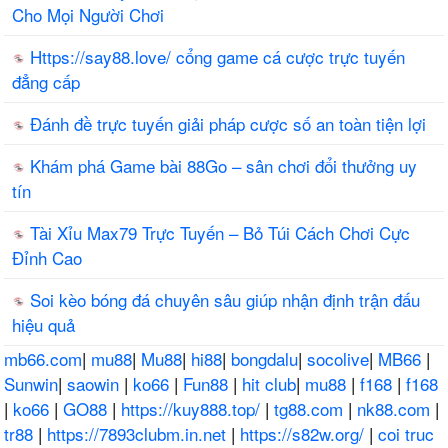
Cho Mọi Người Chơi
Https://say88.love/ cổng game cá cược trực tuyến
đẳng cấp
Đánh đề trực tuyến giải pháp cược số an toàn tiện lợi
Khám phá Game bài 88Go – sân chơi đổi thưởng uy
tín
Tài Xỉu Max79 Trực Tuyến – Bỏ Túi Cách Chơi Cực
Đỉnh Cao
Soi kèo bóng đá chuyên sâu giúp nhận định trận đấu
hiệu quả
mb66.com
|
mu88
|
Mu88
|
hi88
|
bongdalu
|
socolive
|
MB66
|
Sunwin
|
saowin
|
ko66
|
Fun88
|
hit club
|
mu88
|
f168
|
f168
|
ko66
|
GO88
|
https://kuy888.top/
|
tg88.com
|
nk88.com
|
tr88
|
https://7893clubm.in.net
|
https://s82w.org/
|
coi truc