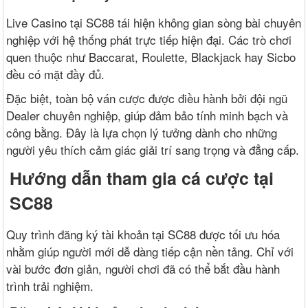
Live Casino tại SC88 tái hiện không gian sòng bài chuyên
nghiệp với hệ thống phát trực tiếp hiện đại. Các trò chơi
quen thuộc như Baccarat, Roulette, Blackjack hay Sicbo
đều có mặt đầy đủ.
Đặc biệt, toàn bộ ván cược được điều hành bởi đội ngũ
Dealer chuyên nghiệp, giúp đảm bảo tính minh bạch và
công bằng. Đây là lựa chọn lý tưởng dành cho những
người yêu thích cảm giác giải trí sang trọng và đẳng cấp.
Hướng dẫn tham gia cá cược tại
SC88
Quy trình đăng ký tài khoản tại SC88 được tối ưu hóa
nhằm giúp người mới dễ dàng tiếp cận nền tảng. Chỉ với
vài bước đơn giản, người chơi đã có thể bắt đầu hành
trình trải nghiệm.