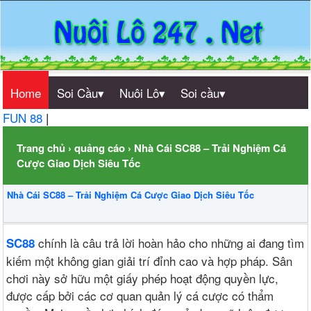
Home
Soi Cầu▾
Nuôi Lô▾
Soi cầu▾
FUN 88
|
Trang chủ
›
quảng cáo
›
Nhà Cái SC88 – Trải Nghiệm Cá
Cược Giao Dịch Siêu Tốc
Nhà Cái SC88 – Trải Nghiệm Cá Cược Giao Dịch Siêu Tốc
chính là câu trả lời hoàn hảo cho những ai đang tìm
SC88
kiếm một không gian giải trí đỉnh cao và hợp pháp. Sân
chơi này sở hữu một giấy phép hoạt động quyền lực,
được cấp bởi các cơ quan quản lý cá cược có thẩm