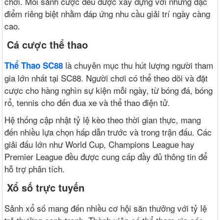
chơi. Mỗi sảnh cược đều được xây dựng với những đặc
điểm riêng biệt nhằm đáp ứng nhu cầu giải trí ngày càng
cao.
Cá cược thể thao
là chuyên mục thu hút lượng người tham
Thể Thao SC88
gia lớn nhất tại SC88. Người chơi có thể theo dõi và đặt
cược cho hàng nghìn sự kiện mỗi ngày, từ bóng đá, bóng
rổ, tennis cho đến đua xe và thể thao điện tử.
Hệ thống cập nhật tỷ lệ kèo theo thời gian thực, mang
đến nhiều lựa chọn hấp dẫn trước và trong trận đấu. Các
giải đấu lớn như World Cup, Champions League hay
Premier League đều được cung cấp đầy đủ thông tin để
hỗ trợ phân tích.
Xổ số trực tuyến
Sảnh xổ số mang đến nhiều cơ hội săn thưởng với tỷ lệ