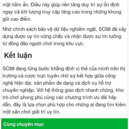
mật tiềm ẩn. Điều này giúp nền tảng duy trì sự ổn định
ngay cả khi lượng truy cập tăng cao trong những khung
giờ cao điểm.
Nhờ chính sách bảo vệ dữ liệu nghiêm ngặt, SC88 đã xây
dựng được uy tín vững chắc và nhận được sự tin tưởng
từ đông đảo người chơi trong khu vực.
Kết luận
SC88 đang từng bước khẳng định vị thế của mình trên thị
trường cá cược trực tuyến nhờ sự kết hợp giữa công
nghệ hiện đại, sản phẩm đa dạng và dịch vụ hỗ trợ
chuyên nghiệp. Với hệ thống giao dịch nhanh chóng, kho
trò chơi phong phú cùng các chương trình ưu đãi hấp
dẫn, đây là lựa chọn phù hợp cho những ai đang tìm kiếm
một sân chơi giải trí uy tín.
Cùng chuyên mục