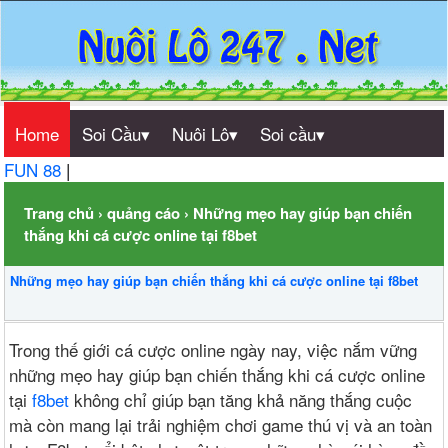
Home
Soi Cầu▾
Nuôi Lô▾
Soi cầu▾
FUN 88
|
Trang chủ
›
quảng cáo
›
Những mẹo hay giúp bạn chiến
thắng khi cá cược online tại f8bet
Những mẹo hay giúp bạn chiến thắng khi cá cược online tại f8bet
Trong thế giới cá cược online ngày nay, việc nắm vững
những mẹo hay giúp bạn chiến thắng khi cá cược online
tại
f8bet
không chỉ giúp bạn tăng khả năng thắng cuộc
mà còn mang lại trải nghiệm chơi game thú vị và an toàn