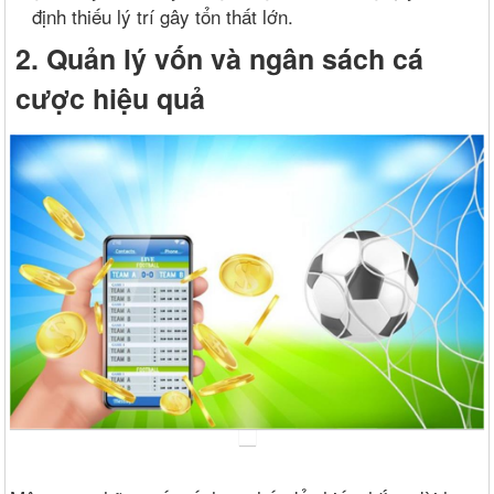
định thiếu lý trí gây tổn thất lớn.
2. Quản lý vốn và ngân sách cá
cược hiệu quả