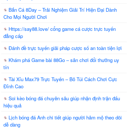
Bắn Cá 8Day – Trải Nghiệm Giải Trí Hiện Đại Dành
Cho Mọi Người Chơi
Https://say88.love/ cổng game cá cược trực tuyến
đẳng cấp
Đánh đề trực tuyến giải pháp cược số an toàn tiện lợi
Khám phá Game bài 88Go – sân chơi đổi thưởng uy
tín
Tài Xỉu Max79 Trực Tuyến – Bỏ Túi Cách Chơi Cực
Đỉnh Cao
Soi kèo bóng đá chuyên sâu giúp nhận định trận đấu
hiệu quả
Lịch bóng đá Anh chi tiết giúp người hâm mộ theo dõi
dễ dàng