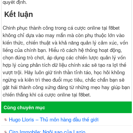
quyết định.
Kết luận
Chinh phục thành công trong cá cược online tại f8bet
không chỉ dựa vào may mắn mà còn phụ thuộc lớn vào
kiến thức, chiến thuật và khả năng quản lý cảm xúc, vốn
liếng của chính bạn. Hiểu rõ cách hệ thống hoạt động,
chọn đúng trò chơi, áp dụng các chiến lược quản lý vốn
hợp lý cùng phân tích dữ liệu chính xác sẽ tạo ra lợi thế
vượt trội. Hãy luôn giữ tinh thần tỉnh táo, học hỏi không
ngừng và kiên trì theo đuổi mục tiêu, chắc chắn bạn sẽ
gặt hái thành công xứng đáng từ những mẹo hay giúp bạn
chiến thắng khi cá cược online tại f8bet.
Cùng chuyên mục
Hugo Lloris – Thủ môn hàng đầu thế giới
Ciro Immobile: Ngôi sao của Lazio