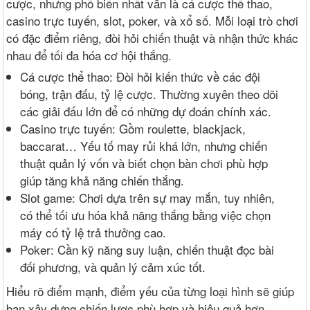
cược, nhưng phổ biến nhất vẫn là cá cược thể thao,
casino trực tuyến, slot, poker, và xổ số. Mỗi loại trò chơi
có đặc điểm riêng, đòi hỏi chiến thuật và nhận thức khác
nhau để tối đa hóa cơ hội thắng.
Cá cược thể thao: Đòi hỏi kiến thức về các đội
bóng, trận đấu, tỷ lệ cược. Thường xuyên theo dõi
các giải đấu lớn để có những dự đoán chính xác.
Casino trực tuyến: Gồm roulette, blackjack,
baccarat… Yếu tố may rủi khá lớn, nhưng chiến
thuật quản lý vốn và biết chọn bàn chơi phù hợp
giúp tăng khả năng chiến thắng.
Slot game: Chơi dựa trên sự may mắn, tuy nhiên,
có thể tối ưu hóa khả năng thắng bằng việc chọn
máy có tỷ lệ trả thưởng cao.
Poker: Cần kỹ năng suy luận, chiến thuật đọc bài
đối phương, và quản lý cảm xúc tốt.
Hiểu rõ điểm mạnh, điểm yếu của từng loại hình sẽ giúp
bạn xây dựng chiến lược phù hợp và hiệu quả hơn.