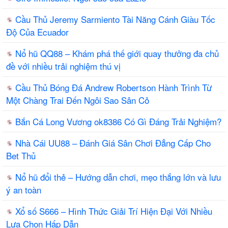
Cầu Thủ Jeremy Sarmiento Tài Năng Cánh Giàu Tốc
Độ Của Ecuador
Nổ hũ QQ88 – Khám phá thế giới quay thưởng đa chủ
đề với nhiều trải nghiệm thú vị
Cầu Thủ Bóng Đá Andrew Robertson Hành Trình Từ
Một Chàng Trai Đến Ngôi Sao Sân Cỏ
Bắn Cá Long Vương ok8386 Có Gì Đáng Trải Nghiệm?
Nhà Cái UU88 – Đánh Giá Sân Chơi Đẳng Cấp Cho
Bet Thủ
Nổ hũ đổi thẻ – Hướng dẫn chơi, mẹo thắng lớn và lưu
ý an toàn
Xổ số S666 – Hình Thức Giải Trí Hiện Đại Với Nhiều
Lựa Chọn Hấp Dẫn