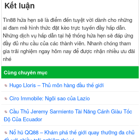
Kết luận
Tin88 hứa hẹn sẽ là điểm đến tuyệt vời dành cho những
ai đam mê hình thức đặt kèo trực tuyến đầy hấp dẫn.
Những dịch vụ hấp dẫn tại hệ thống hứa hẹn sẽ đáp ứng
đầy đủ nhu cầu của các thành viên. Nhanh chóng tham
gia trải nghiệm ngay hôm nay để được nhận nhiều ưu đãi
nhé
Cùng chuyên mục
Hugo Lloris – Thủ môn hàng đầu thế giới
Ciro Immobile: Ngôi sao của Lazio
Cầu Thủ Jeremy Sarmiento Tài Năng Cánh Giàu Tốc
Độ Của Ecuador
Nổ hũ QQ88 – Khám phá thế giới quay thưởng đa chủ
đề với nhiều trải nghiệm thú vị