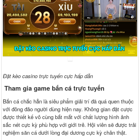
Đặt kèo casino trực tuyến cực hấp dẫn
Tham gia game bắn cá trực tuyến
Bắn cá chắc hẳn là siêu phẩm giải trí đã quá quen thuộc
với đông đảo người dùng hiện nay. Không gian đặt cược
được thiết kế vô cùng bắt mắt với chất lượng hình ảnh
sắc nét cực kỳ phù hợp với giới trẻ. Hội viên sẽ được trải
nghiệm săn cá dưới lòng đại dương cực kỳ chân thật.