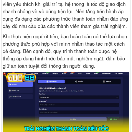
viên yêu thích khi giải trí tại hệ thống là tốc độ giao dịch
nhanh chóng và vô cùng tiện lợi. Nền tảng tiến hành áp
dụng đa dạng các phương thức thanh toán nhằm đáp ứng
đầy đủ nhu cầu của các thành viên tham gia trải nghiệm.
Khi thực hiện nạp/rút tiền, bạn hoàn toàn có thể lựa chọn
phương thức phù hợp với mình nhằm thao tác một cách
dễ dàng. Bên cạnh đó, quy trình thanh toán được hệ
thống áp dụng hình thức bảo mật nghiêm ngặt, đảm bảo
giữ an toàn tuyệt đối thông tin người dùng.