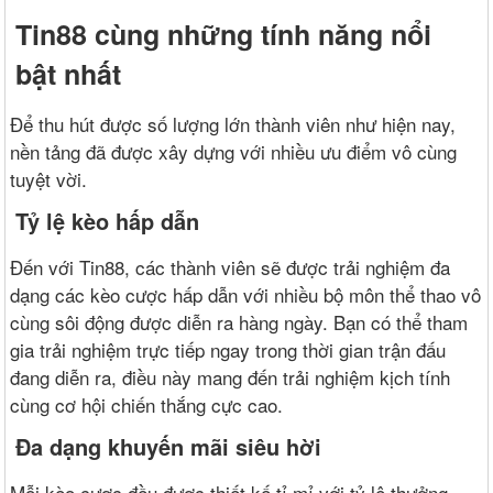
Tin88 cùng những tính năng nổi
bật nhất
Để thu hút được số lượng lớn thành viên như hiện nay,
nền tảng đã được xây dựng với nhiều ưu điểm vô cùng
tuyệt vời.
Tỷ lệ kèo hấp dẫn
Đến với Tin88, các thành viên sẽ được trải nghiệm đa
dạng các kèo cược hấp dẫn với nhiều bộ môn thể thao vô
cùng sôi động được diễn ra hàng ngày. Bạn có thể tham
gia trải nghiệm trực tiếp ngay trong thời gian trận đấu
đang diễn ra, điều này mang đến trải nghiệm kịch tính
cùng cơ hội chiến thắng cực cao.
Đa dạng khuyến mãi siêu hời
Mỗi kèo cược đều được thiết kế tỉ mỉ với tỷ lệ thưởng