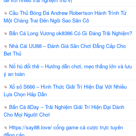
Cầu Thủ Bóng Đá Andrew Robertson Hành Trình Từ
Một Chàng Trai Đến Ngôi Sao Sân Cỏ
Bắn Cá Long Vương ok8386 Có Gì Đáng Trải Nghiệm?
Nhà Cái UU88 – Đánh Giá Sân Chơi Đẳng Cấp Cho
Bet Thủ
Nổ hũ đổi thẻ – Hướng dẫn chơi, mẹo thắng lớn và lưu
ý an toàn
Xổ số S666 – Hình Thức Giải Trí Hiện Đại Với Nhiều
Lựa Chọn Hấp Dẫn
Bắn Cá 8Day – Trải Nghiệm Giải Trí Hiện Đại Dành
Cho Mọi Người Chơi
Https://say88.love/ cổng game cá cược trực tuyến
đẳng cấp