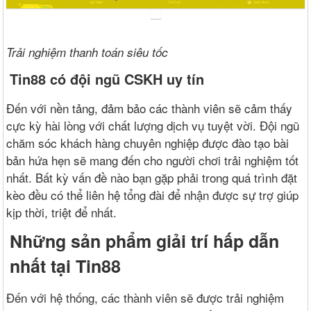
Trải nghiệm thanh toán siêu tốc
Tin88 có đội ngũ CSKH uy tín
Đến với nền tảng, đảm bảo các thành viên sẽ cảm thấy
cực kỳ hài lòng với chất lượng dịch vụ tuyệt vời. Đội ngũ
chăm sóc khách hàng chuyên nghiệp được đào tạo bài
bản hứa hẹn sẽ mang đến cho người chơi trải nghiệm tốt
nhất. Bất kỳ vấn đề nào bạn gặp phải trong quá trình đặt
kèo đều có thể liên hệ tổng đài để nhận được sự trợ giúp
kịp thời, triệt để nhất.
Những sản phẩm giải trí hấp dẫn
nhất tại Tin88
Đến với hệ thống, các thành viên sẽ được trải nghiệm