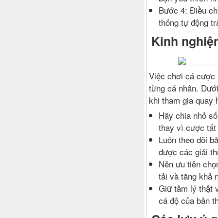
Bước 4: Điều ch
thống tự động tr
Kinh nghiệ
Việc chơi cá cược
từng cá nhân. Dưới
khi tham gia quay 
Hãy chia nhỏ số 
thay vì cược tất
Luôn theo dõi bả
được các giải t
Nên ưu tiên chọn
tải và tăng khả
Giữ tâm lý thật
cá độ của bản t