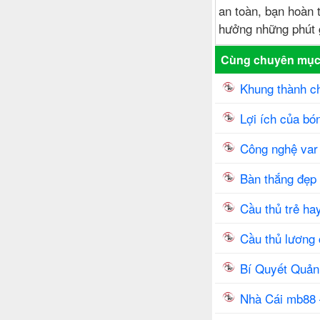
an toàn, bạn hoàn 
hưởng những phút gi
Cùng chuyên mụ
Khung thành ch
Lợi ích của bó
Công nghệ var 
Bàn thắng đẹp 
Cầu thủ trẻ hay
Cầu thủ lương 
Bí Quyết Quản
Nhà Cái mb88 