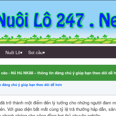
Nuôi Lô▾
Soi cầu▾
 cáo
›
Nổ Hũ NK88 – thông tin đáng chú ý giúp bạn theo dõi dễ 
n đáng chú ý giúp bạn theo dõi dễ hơn
đã trở thành một điểm đến lý tưởng cho những người đam m
yến. Với giao diện bắt mắt cùng tỷ lệ trả thưởng hấp dẫn, sâ
u nhanh chóng cho cộng đồng bet thủ chuyên nghiệp.