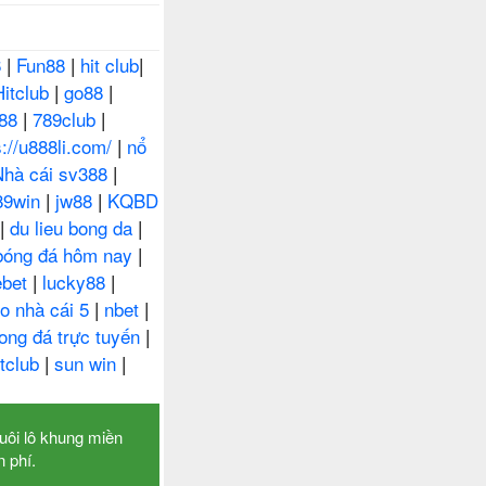
6
|
Fun88
|
hit club
|
Hitclub
|
go88
|
u88
|
789club
|
s://u888li.com/
|
nổ
Nhà cái sv388
|
89win
|
jw88
|
KQBD
|
du lieu bong da
|
bóng đá hôm nay
|
ebet
|
lucky88
|
o nhà cái 5
|
nbet
|
ong đá trực tuyến
|
itclub
|
sun win
|
nuôi lô khung miền
 phí.