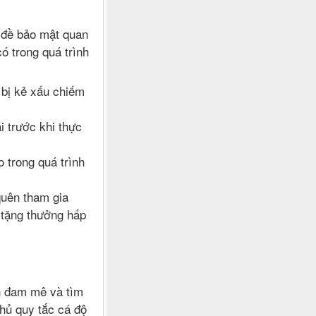
n đề bảo mật quan
ó trong quá trình
 bị kẻ xấu chiếm
i trước khi thực
 trong quá trình
quên tham gia
 tặng thưởng hấp
n đam mê và tìm
thủ quy tắc cá độ