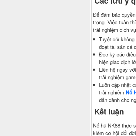
Các lưu ý q
Để đảm bảo quyền l
trọng. Việc tuân th
trải nghiệm dịch vụ
Tuyệt đối không 
đoạt tài sản cá 
Đọc kỹ các điều 
hiện giao dịch lớ
Liên hệ ngay vớ
trải nghiệm game
Luôn cập nhật c
trải nghiệm
Nổ 
dẫn dành cho ng
Kết luận
Nổ hũ NK88 thực sự
kiếm cơ hội đổi đờ