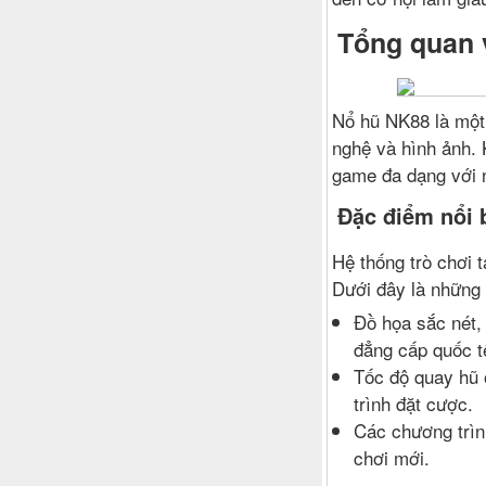
Tổng quan 
Nổ hũ NK88 là một
nghệ và hình ảnh. 
game đa dạng với n
Đặc điểm nổi b
Hệ thống trò chơi 
Dưới đây là những 
Đồ họa sắc nét,
đẳng cấp quốc t
Tốc độ quay hũ ổ
trình đặt cược.
Các chương trìn
chơi mới.