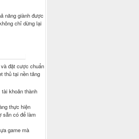
khả năng giành được
không chỉ dừng lại
p và đặt cược chuẩn
t thủ tại nền tảng
 tài khoản thành
àng thực hiện
rợ sẵn có để làm
 tựa game mà