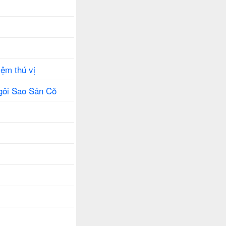
ệm thú vị
gôi Sao Sân Cỏ