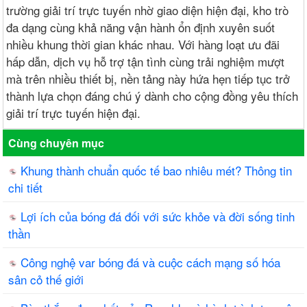
trường giải trí trực tuyến nhờ giao diện hiện đại, kho trò
đa dạng cùng khả năng vận hành ổn định xuyên suốt
nhiều khung thời gian khác nhau. Với hàng loạt ưu đãi
hấp dẫn, dịch vụ hỗ trợ tận tình cùng trải nghiệm mượt
mà trên nhiều thiết bị, nền tảng này hứa hẹn tiếp tục trở
thành lựa chọn đáng chú ý dành cho cộng đồng yêu thích
giải trí trực tuyến hiện đại.
Cùng chuyên mục
Khung thành chuẩn quốc tế bao nhiêu mét? Thông tin
chi tiết
Lợi ích của bóng đá đối với sức khỏe và đời sống tinh
thần
Công nghệ var bóng đá và cuộc cách mạng số hóa
sân cỏ thế giới