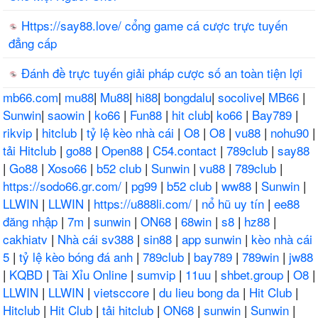
Https://say88.love/ cổng game cá cược trực tuyến
đẳng cấp
Đánh đề trực tuyến giải pháp cược số an toàn tiện lợi
mb66.com
|
mu88
|
Mu88
|
hi88
|
bongdalu
|
socolive
|
MB66
|
Sunwin
|
saowin
|
ko66
|
Fun88
|
hit club
|
ko66
|
Bay789
|
rikvip
|
hitclub
|
tỷ lệ kèo nhà cái
|
O8
|
O8
|
vu88
|
nohu90
|
tải Hitclub
|
go88
|
Open88
|
C54.contact
|
789club
|
say88
|
Go88
|
Xoso66
|
b52 club
|
Sunwin
|
vu88
|
789club
|
https://sodo66.gr.com/
|
pg99
|
b52 club
|
ww88
|
Sunwin
|
LLWIN
|
LLWIN
|
https://u888li.com/
|
nổ hũ uy tín
|
ee88
đăng nhập
|
7m
|
sunwin
|
ON68
|
68win
|
s8
|
hz88
|
cakhiatv
|
Nhà cái sv388
|
sin88
|
app sunwin
|
kèo nhà cái
5
|
tỷ lệ kèo bóng đá anh
|
789club
|
bay789
|
789win
|
jw88
|
KQBD
|
Tài Xỉu Online
|
sumvip
|
11uu
|
shbet.group
|
O8
|
LLWIN
|
LLWIN
|
vietsccore
|
du lieu bong da
|
Hit Club
|
Hitclub
|
Hit Club
|
tải hitclub
|
ON68
|
sunwin
|
Sunwin
|