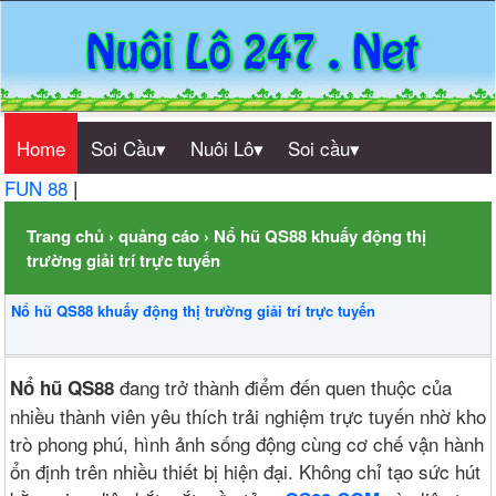
Home
Soi Cầu▾
Nuôi Lô▾
Soi cầu▾
FUN 88
|
Trang chủ
›
quảng cáo
›
Nổ hũ QS88 khuấy động thị
trường giải trí trực tuyến
Nổ hũ QS88 khuấy động thị trường giải trí trực tuyến
đang trở thành điểm đến quen thuộc của
Nổ hũ QS88
nhiều thành viên yêu thích trải nghiệm trực tuyến nhờ kho
trò phong phú, hình ảnh sống động cùng cơ chế vận hành
ổn định trên nhiều thiết bị hiện đại. Không chỉ tạo sức hút