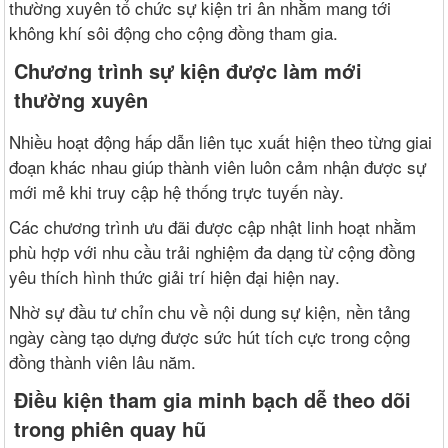
thường xuyên tổ chức sự kiện tri ân nhằm mang tới
không khí sôi động cho cộng đồng tham gia.
Chương trình sự kiện được làm mới
thường xuyên
Nhiều hoạt động hấp dẫn liên tục xuất hiện theo từng giai
đoạn khác nhau giúp thành viên luôn cảm nhận được sự
mới mẻ khi truy cập hệ thống trực tuyến này.
Các chương trình ưu đãi được cập nhật linh hoạt nhằm
phù hợp với nhu cầu trải nghiệm đa dạng từ cộng đồng
yêu thích hình thức giải trí hiện đại hiện nay.
Nhờ sự đầu tư chỉn chu về nội dung sự kiện, nền tảng
ngày càng tạo dựng được sức hút tích cực trong cộng
đồng thành viên lâu năm.
Điều kiện tham gia minh bạch dễ theo dõi
trong phiên quay hũ