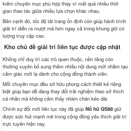
kiếm chuyên mục phù hợp thay vì mất quá nhiều thời
gian thao tác giữa nhiều lựa chọn khác nhau.
Bên cạnh đó, tốc độ tải trang ổn định còn giúp hành trình
giải trí diễn ra mượt mà hơn ngay cả trong khung giờ có
lượng truy cập cao.
Kho chủ đề giải trí liên tục được cập nhật
Không chỉ duy trì các trò quen thuộc, nền tảng còn
thường xuyên bổ sung thêm nhiều nội dung mới nhằm tạo
cảm giác mới lạ dành cho cộng đồng thành viên.
Mỗi chuyên mục đều sở hữu phong cách thiết kế riêng
biệt giúp bạn dễ dàng thay đổi trải nghiệm theo sở thích
cá nhân mà không cảm thấy nhàm chán kéo dài.
Chính sự đổi mới liên tục này đã giúp
giữ
Nổ hũ QS88
được sức hút mạnh mẽ trong cộng đồng yêu thích giải trí
trực tuyến hiện nay.