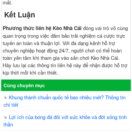
mất.
Kết Luận
đóng vai trò vô cùng
Phương thức liên hệ Kèo Nhà Cái
quan trọng trong việc đảm bảo trải nghiệm cá cược trực
tuyến an toàn và thuận lợi. Với đa dạng kênh hỗ trợ
chuyên nghiệp hoạt động 24/7, người chơi có thể hoàn
toàn yên tâm khi tham gia vào sân chơi Kèo Nhà Cái.
Hãy lưu lại các thông tin liên hệ này để nhận được hỗ trợ
kịp thời mỗi khi cần thiết.
Cùng chuyên mục
Khung thành chuẩn quốc tế bao nhiêu mét? Thông tin
chi tiết
Lợi ích của bóng đá đối với sức khỏe và đời sống tinh
thần