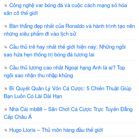
Công nghệ var bóng đá và cuộc cách mạng số hóa
sân cỏ thế giới
Bàn thắng đẹp nhất của Ronaldo và hành trình tạo nên
những siêu phẩm đi vào lịch sử
Cầu thủ trẻ hay nhất thế giới hiện nay: Những ngôi
sao hứa hẹn thống trị bóng đá tương lai
Cầu thủ lương cao nhất Ngoại hạng Anh là ai? Top
ngôi sao nhận thu nhập khủng
Bí Quyết Quản Lý Vốn Cá Cược: 5 Chiến Thuật Giúp
Bạn Luôn Có Lãi Dài Hạn
Nhà Cái mb88 – Sân Chơi Cá Cược Trực Tuyến Đẳng
Cấp Châu Á
Hugo Lloris – Thủ môn hàng đầu thế giới