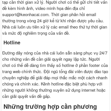
tạp cần thời gian xử lý. Người chơi có thể gửi chi tiết vấn
đề kèm hình ảnh, video minh họa đến địa chỉ
support@keonhacai.com
. Thời gian phản hồi email
thường trong vòng 24 giờ kể từ khi nhận được yêu cầu.
Nhà cái luôn ưu tiên xử lý các email theo thứ tự thời gian
và mức độ nghiêm trọng của vấn đề.
Hotline
Đường dây nóng của nhà cái luôn sẵn sàng phục vụ 24/7
cho những vấn đề cần giải quyết ngay lập tức. Người
chơi có thể dễ dàng tìm thấy số hotline ở phần footer của
trang web chính thức. Đội ngũ tổng đài viên được đào tạo
chuyên nghiệp để giải đáp mọi thắc mắc một cách nhanh
chóng và chính xác. Kênh hotline đặc biệt phù hợp với
những người không thường xuyên sử dụng internet hoặc
cần giải quyết vấn đề gấp.
Những trường hợp cần phương