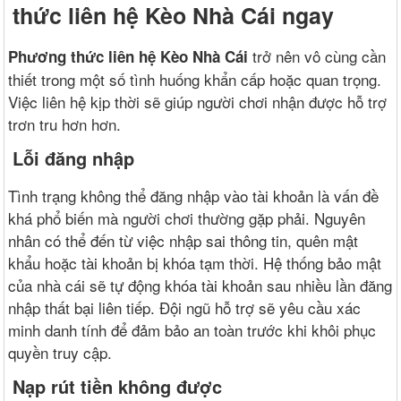
thức liên hệ Kèo Nhà Cái ngay
trở nên vô cùng cần
Phương thức liên hệ Kèo Nhà Cái
thiết trong một số tình huống khẩn cấp hoặc quan trọng.
Việc liên hệ kịp thời sẽ giúp người chơi nhận được hỗ trợ
trơn tru hơn hơn.
Lỗi đăng nhập
Tình trạng không thể đăng nhập vào tài khoản là vấn đề
khá phổ biến mà người chơi thường gặp phải. Nguyên
nhân có thể đến từ việc nhập sai thông tin, quên mật
khẩu hoặc tài khoản bị khóa tạm thời. Hệ thống bảo mật
của nhà cái sẽ tự động khóa tài khoản sau nhiều lần đăng
nhập thất bại liên tiếp. Đội ngũ hỗ trợ sẽ yêu cầu xác
minh danh tính để đảm bảo an toàn trước khi khôi phục
quyền truy cập.
Nạp rút tiền không được