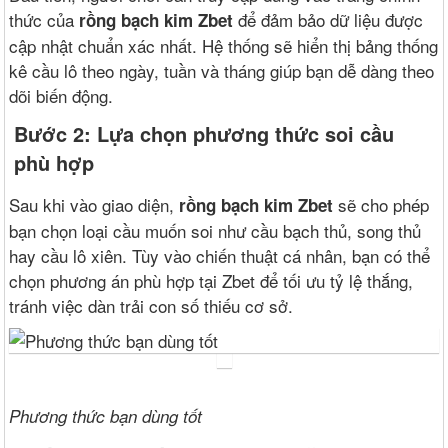
thức của
để đảm bảo dữ liệu được
rồng bạch kim Zbet
cập nhật chuẩn xác nhất. Hệ thống sẽ hiển thị bảng thống
kê cầu lô theo ngày, tuần và tháng giúp bạn dễ dàng theo
dõi biến động.
Bước 2: Lựa chọn phương thức soi cầu
phù hợp
Sau khi vào giao diện,
sẽ cho phép
rồng bạch kim Zbet
bạn chọn loại cầu muốn soi như cầu bạch thủ, song thủ
hay cầu lô xiên. Tùy vào chiến thuật cá nhân, bạn có thể
chọn phương án phù hợp tại Zbet để tối ưu tỷ lệ thắng,
tránh việc dàn trải con số thiếu cơ sở.
Phương thức bạn dùng tốt