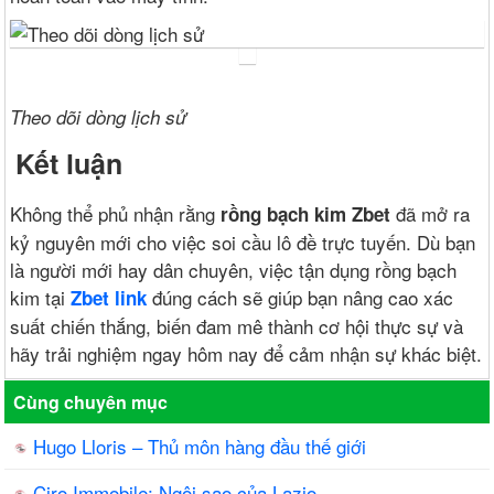
Theo dõi dòng lịch sử
Kết luận
Không thể phủ nhận rằng
đã mở ra
rồng bạch kim Zbet
kỷ nguyên mới cho việc soi cầu lô đề trực tuyến. Dù bạn
là người mới hay dân chuyên, việc tận dụng rồng bạch
kim tại
đúng cách sẽ giúp bạn nâng cao xác
Zbet link
suất chiến thắng, biến đam mê thành cơ hội thực sự và
hãy trải nghiệm ngay hôm nay để cảm nhận sự khác biệt.
Cùng chuyên mục
Hugo Lloris – Thủ môn hàng đầu thế giới
Ciro Immobile: Ngôi sao của Lazio