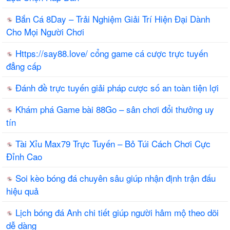
Bắn Cá 8Day – Trải Nghiệm Giải Trí Hiện Đại Dành
Cho Mọi Người Chơi
Https://say88.love/ cổng game cá cược trực tuyến
đẳng cấp
Đánh đề trực tuyến giải pháp cược số an toàn tiện lợi
Khám phá Game bài 88Go – sân chơi đổi thưởng uy
tín
Tài Xỉu Max79 Trực Tuyến – Bỏ Túi Cách Chơi Cực
Đỉnh Cao
Soi kèo bóng đá chuyên sâu giúp nhận định trận đấu
hiệu quả
Lịch bóng đá Anh chi tiết giúp người hâm mộ theo dõi
dễ dàng