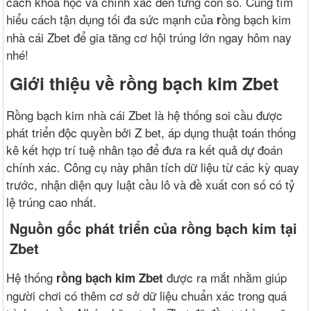
cách khoa học và chính xác đến từng con số. Cùng tìm
hiểu cách tận dụng tối đa sức mạnh của
ồng bạch kim
r
nhà cái Zbet để gia tăng cơ hội trúng lớn ngay hôm nay
nhé!
Giới thiệu về rồng bạch kim Zbet
Rồng bạch kim nhà cái Zbet là hệ thống soi cầu được
phát triển độc quyền bởi Z bet, áp dụng thuật toán thống
kê kết hợp trí tuệ nhân tạo để đưa ra kết quả dự đoán
chính xác. Công cụ này phân tích dữ liệu từ các kỳ quay
trước, nhận diện quy luật cầu lô và đề xuất con số có tỷ
lệ trúng cao nhất.
Nguồn gốc phát triển của rồng bạch kim tại
Zbet
Hệ thống
được ra mắt nhằm giúp
rồng bạch kim Zbet
người chơi có thêm cơ sở dữ liệu chuẩn xác trong quá