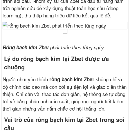
trình soi cầu. Nhóm kỹ sư của Zbet đã đầu tư hàng năm
trời nghiên cứu để xây dựng thuật toán học sâu (deep
learning), thu thập hàng triệu dữ liệu kết quả lô đề.
Rồng bạch kim Zbet
phát triển theo từng ngày
Lý do rồng bạch kim tại Zbet được ưa
chuộng
Người chơi yêu thích
không chỉ vì
rồng bạch kim Zbet
độ chính xác cao mà còn bởi sự tiện lợi và giao diện thân
thiện. Chỉ cần vài thao tác đơn giản, hệ thống sẽ tự động
trả về bảng phân tích xác suất, giúp mọi người tiết kiệm
thời gian nhưng vẫn nắm chắc cơ hội thắng lớn.
Vai trò của rồng bạch kim tại Zbet trong soi
cầu