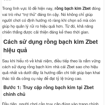
Trong lĩnh vực lô đề hiện nay,
đóng
rồng bạch kim Zbet
vai trò như “trợ thủ” đáng tin cậy. Nó không chỉ giúp
người chơi có định hướng rõ ràng khi chọn số mà còn
giúp họ quản lý rủi ro hiệu quả hơn. Từ đó, khả năng
chiến thắng được cải thiện đáng kể theo thời gian.
Cách sử dụng rồng bạch kim Zbet
hiệu quả
Sau khi hiểu rõ về khái niệm, điều tiếp theo là nắm vững
cách sử dụng rồng bạch kim nhà cái Zbet sao cho hiệu
quả nhất và dưới đây là hướng dẫn chi tiết giúp bạn khai
thác tối đa công cụ này để đạt tỷ lệ trúng cao.
Bước 1: Truy cập rồng bạch kim tại Zbet
chính chủ
Đầu tiên, người chơi cần truy cập đúng vào trang chính