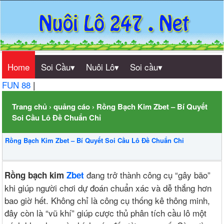
Home
Soi Cầu▾
Nuôi Lô▾
Soi cầu▾
FUN 88
|
Trang chủ
›
quảng cáo
›
Rồng Bạch Kim Zbet – Bí Quyết
Soi Cầu Lô Đề Chuẩn Chỉ
Rồng Bạch Kim Zbet – Bí Quyết Soi Cầu Lô Đề Chuẩn Chỉ
đang trở thành công cụ “gây bão”
Rồng bạch kim
Zbet
khi giúp người chơi dự đoán chuẩn xác và dễ thắng hơn
bao giờ hết. Không chỉ là công cụ thống kê thông minh,
đây còn là “vũ khí” giúp cược thủ phân tích cầu lô một