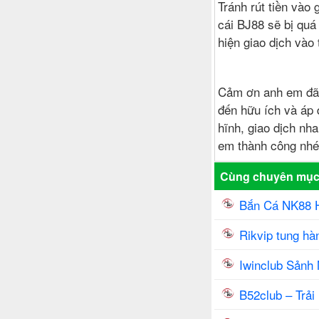
Tránh rút tiền vào 
cái BJ88 sẽ bị quá
hiện giao dịch vào 
Cảm ơn anh em đã t
đến hữu ích và áp 
hĩnh, giao dịch n
em thành công nhé
Cùng chuyên mụ
Bắn Cá NK88 
Rikvip tung hà
Iwinclub Sảnh
B52club – Trải