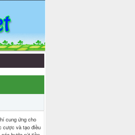
chí cung ứng cho
c cược và tạo điều
 các bước rút tiền