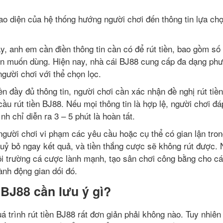
iao diện của hệ thống hướng người chơi đến thông tin lựa chọ
, anh em cần điền thông tin cần có để rút tiền, bao gồm số 
ền muốn dùng. Hiện nay, nhà cái BJ88 cung cấp đa dạng phư
người chơi với thể chọn lọc.
n đầy đủ thông tin, người chơi cần xác nhận đề nghị rút tiề
cầu rút tiền BJ88. Nếu mọi thông tin là hợp lệ, người chơi đ
ình chỉ diễn ra 3 – 5 phút là hoàn tất.
người chơi vi phạm các yêu cầu hoặc cụ thể có gian lận tron
uỷ bỏ ngay kết quả, và tiền thắng cược sẽ không rút được.
i trường cá cược lành mạnh, tạo sân chơi công bằng cho các
nh động gian dối đó.
n BJ88 cần lưu ý gì?
 trình rút tiền BJ88 rất đơn giản phải không nào. Tuy nhiên 