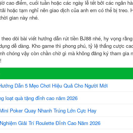
giờ cao điểm, cuối tuần hoặc các ngày lễ tết bởi các ngân hà
 tải hoặc tạm nghỉ nên giao dịch của anh em có thể bị treo.
thời gian này nhé.
heo dõi bài viết hướng dẫn rút tiền BJ88 nhé, hy vọng rằng
dụng dễ dàng. Kho game thì phong phú, tỷ lệ thắng cược cao
hanh chóng vậy còn chần chờ gì mà không đăng ký tham gia 
!
c
Hướng Dẫn 5 Mẹo Chơi Hiệu Quả Cho Người Mới
ng loạt quà tặng đỉnh cao năm 2026
 Mini Poker Quay Nhanh Trúng Lớn Cực Hay
 Nghiệm Giải Trí Roulette Đỉnh Cao Năm 2026