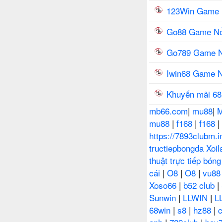
123Win Game N
Go88 Game Nổ
Go789 Game Nổ
Iwin68 Game N
Khuyến mãi 68 
mb66.com
|
mu88
|
mu88
|
f168
|
f168
|
https://7893clubm.i
tructiepbongda Xoi
thuật trực tiếp bón
cái
|
O8
|
O8
|
vu8
Xoso66
|
b52 club
|
Sunwin
|
LLWIN
|
L
68win
|
s8
|
hz88
|