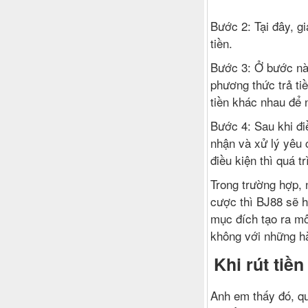
Bước 2: Tại đây, g
tiền.
Bước 3: Ở bước này
phương thức trả ti
tiền khác nhau để 
Bước 4: Sau khi điề
nhận và xử lý yêu 
điều kiện thì quá tr
Trong trường hợp, 
cược thì BJ88 sẽ h
mục đích tạo ra mô
không với những hà
Khi rút tiề
Anh em thấy đó, quá