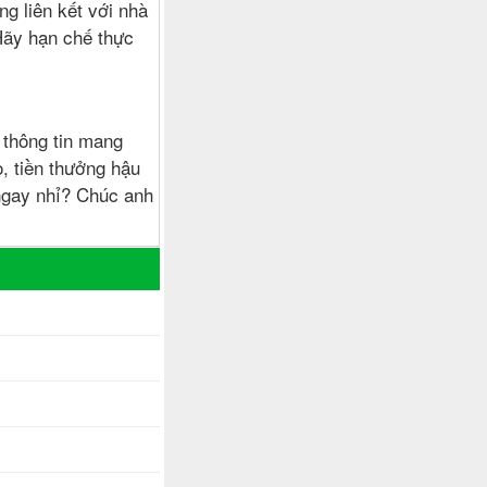
ng liên kết với nhà
 Hãy hạn chế thực
 thông tin mang
, tiền thưởng hậu
ngay nhỉ? Chúc anh