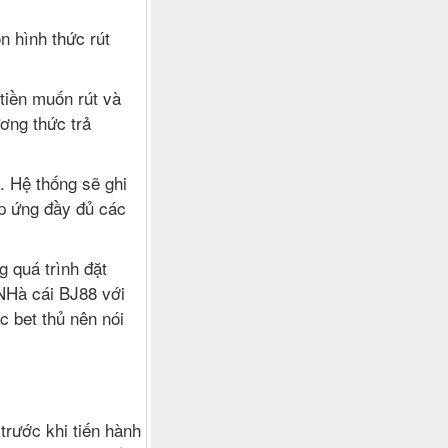
n hình thức rút
tiền muốn rút và
ơng thức trả
n. Hệ thống sẽ ghi
áp ứng đầy đủ các
g quá trình đặt
 NHà cái BJ88 với
 bet thủ nên nói
trước khi tiến hành