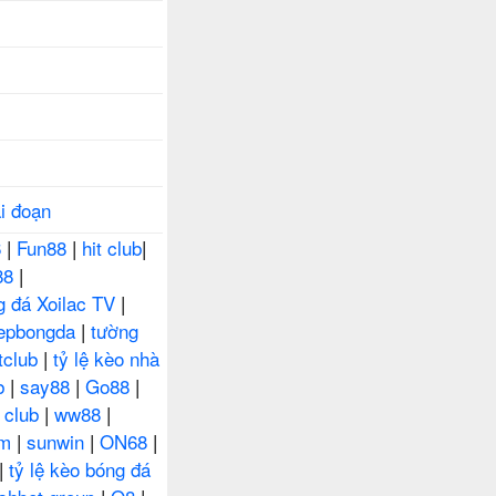
i đoạn
6
|
Fun88
|
hit club
|
88
|
ng đá Xoilac TV
|
iepbongda
|
tường
itclub
|
tỷ lệ kèo nhà
b
|
say88
|
Go88
|
 club
|
ww88
|
7m
|
sunwin
|
ON68
|
|
tỷ lệ kèo bóng đá