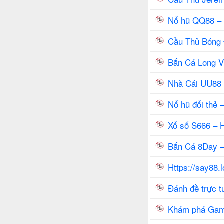
Nổ hũ QQ88 – K
Cầu Thủ Bóng 
Bắn Cá Long V
Nhà Cái UU88 
Nổ hũ đổi thẻ 
Xổ số S666 – 
Bắn Cá 8Day –
Https://say88.
Đánh đề trực tu
Khám phá Game