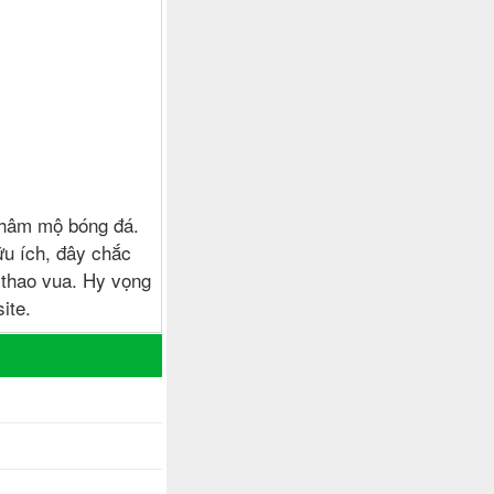
i hâm mộ bóng đá.
ữu ích, đây chắc
 thao vua. Hy vọng
ite.