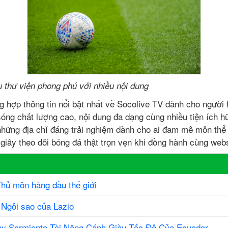
 thư viện phong phú với nhiều nội dung
ổng hợp thông tin nổi bật nhất về Socolive TV dành cho ngườ
sóng chất lượng cao, nội dung đa dạng cùng nhiều tiện ích h
những địa chỉ đáng trải nghiệm dành cho ai đam mê môn thể
giây theo dõi bóng đá thật trọn vẹn khi đồng hành cùng webs
c
Thủ môn hàng đầu thế giới
 Ngôi sao của Lazio
y Sarmiento Tài Năng Cánh Giàu Tốc Độ Của Ecuador