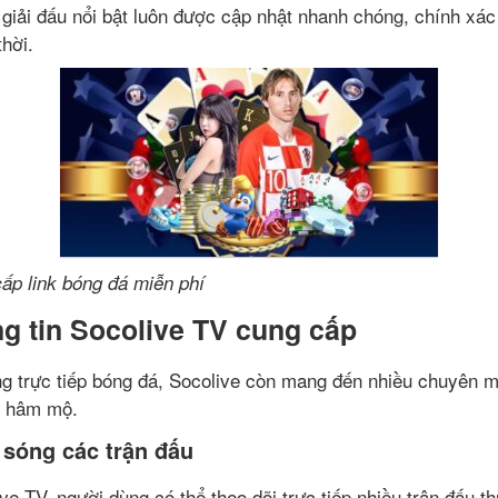
 giải đấu nổi bật luôn được cập nhật nhanh chóng, chính xá
thời.
ấp link bóng đá miễn phí
g tin Socolive TV cung cấp
ng trực tiếp bóng đá, Socolive còn mang đến nhiều chuyên 
n hâm mộ.
 sóng các trận đấu
ve TV, người dùng có thể theo dõi trực tiếp nhiều trận đấu t