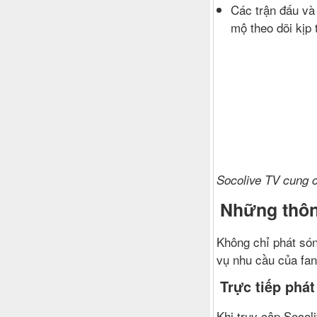
Các trận đấu và
mộ theo dõi kịp 
Socolive TV cung c
Những thôn
Không chỉ phát só
vụ nhu cầu của fa
Trực tiếp phát
Khi truy cập Socoli