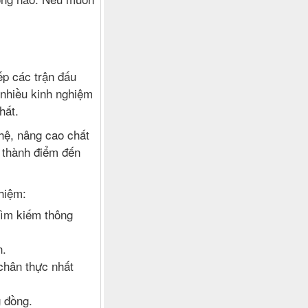
ếp các trận đấu
 nhiều kinh nghiệm
hất.
hệ, nâng cao chất
ở thành điểm đến
ghiệm:
tìm kiếm thông
n.
chân thực nhất
g đồng.