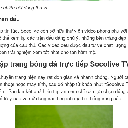
ẻ nhiều nội dung thú vị
trận đấu
p tin tức, Socolive còn sở hữu thư viện video phong phú với
 thể xem lại các trận đấu đáng chú ý, những bàn thắng đẹp
tượng của cầu thủ. Các video đều được đầu tư về chất lượng
ến trải nghiệm xem tốt nhất cho fan hâm mộ.
ập trang bóng đá trực tiếp Socolive T
chuyên trang hiện nay rất đơn giản và nhanh chóng. Người 
iện thoại hoặc máy tính, sau đó nhập từ khóa như: “Socolive 
ếm. Sau khi kết quả hiển thị, anh em chỉ cần lựa chọn đúng
ể truy cập và sử dụng các tiện ích mà hệ thống cung cấp.