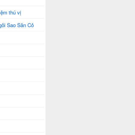
ệm thú vị
gôi Sao Sân Cỏ