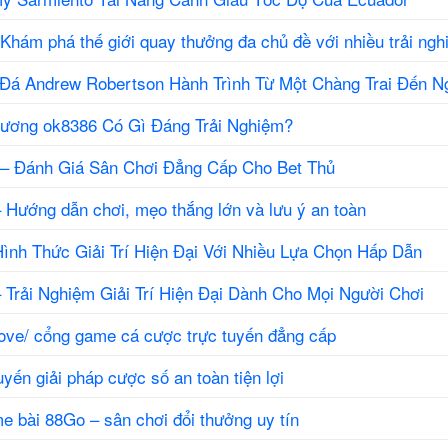
hám phá thế giới quay thưởng đa chủ đề với nhiều trải nghi
Đá Andrew Robertson Hành Trình Từ Một Chàng Trai Đến N
ương ok8386 Có Gì Đáng Trải Nghiệm?
– Đánh Giá Sân Chơi Đẳng Cấp Cho Bet Thủ
– Hướng dẫn chơi, mẹo thắng lớn và lưu ý an toàn
Hình Thức Giải Trí Hiện Đại Với Nhiều Lựa Chọn Hấp Dẫn
 Trải Nghiệm Giải Trí Hiện Đại Dành Cho Mọi Người Chơi
love/ cổng game cá cược trực tuyến đẳng cấp
yến giải pháp cược số an toàn tiện lợi
 bài 88Go – sân chơi đổi thưởng uy tín