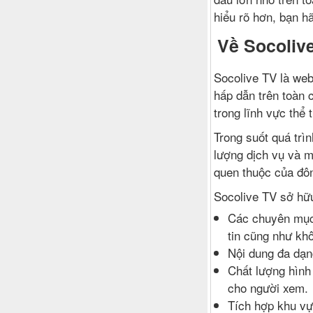
hiểu rõ hơn, bạn hã
Về Socolive
Socolive TV là web
hấp dẫn trên toàn 
trong lĩnh vực thể
Trong suốt quá trì
lượng dịch vụ và m
quen thuộc của đôn
Socolive TV sở hữu
Các chuyên mục 
tin cũng như khô
Nội dung đa dạng
Chất lượng hình
cho người xem.
Tích hợp khu vự