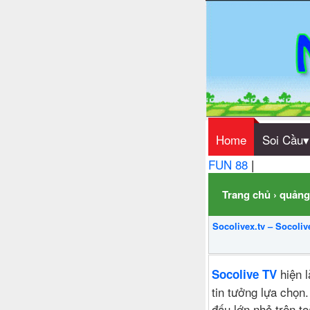
Home
Soi Cầu▾
FUN 88
|
Trang chủ
›
quảng
Socolivex.tv – Socoli
hiện l
Socolive TV
tin tưởng lựa chọn
đấu lớn nhỏ trên t