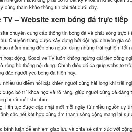
y cùng tham khảo thông tin chi tiết dưới đây.
 TV – Website xem bóng đá trực tiếp
site chuyên cung cấp thông tin bóng đá và phát sóng trực ti
cầu. Chuyên trang được xây dựng bởi đội ngũ chuyên gia có
 thao nhằm mang đến cho người dùng những trải nghiệm tốt n
nh hoạt động, Socolive TV luôn không ngừng cải tiến công ng
ở rộng hệ thống nội dung. Chính điều đó đã giúp website tr
g đảo người yêu bóng đá hiện nay.
 nhiều ưu điểm nổi bật khiến người dùng hài lòng khi trải n
được bố trí khoa học và rõ ràng, giúp người dùng dễ dàng 
ng bị rối mắt khi nhìn.
, liên tục được cập nhật mới mỗi ngày từ nhiều nguồn uy tí
 ảnh sắc nét kết hợp cùng âm thanh sống động mang lại sự 
c bình luận để anh em giao lưu và chia sẻ cảm xúc với cộn