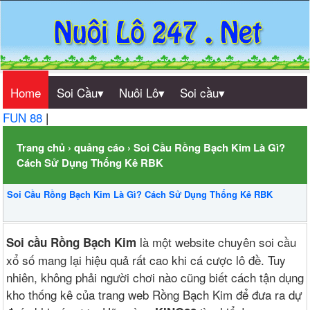
Home
Soi Cầu▾
Nuôi Lô▾
Soi cầu▾
FUN 88
|
Trang chủ
›
quảng cáo
›
Soi Cầu Rồng Bạch Kim Là Gì?
Cách Sử Dụng Thống Kê RBK
Soi Cầu Rồng Bạch Kim Là Gì? Cách Sử Dụng Thống Kê RBK
là một website chuyên soi cầu
Soi cầu Rồng Bạch Kim
xổ số mang lại hiệu quả rất cao khi cá cược lô đề. Tuy
nhiên, không phải người chơi nào cũng biết cách tận dụng
kho thống kê của trang web Rồng Bạch Kim để đưa ra dự