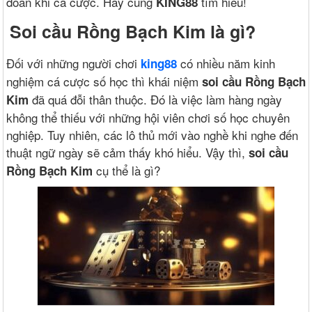
đoán khi cá cược. Hãy cùng
tìm hiểu!
KING88
Soi cầu Rồng Bạch Kim là gì?
Đối với những người chơi
có nhiều năm kinh
king88
nghiệm cá cược số học thì khái niệm
soi cầu Rồng Bạch
đã quá đỗi thân thuộc. Đó là việc làm hàng ngày
Kim
không thể thiếu với những hội viên chơi số học chuyên
nghiệp. Tuy nhiên, các lô thủ mới vào nghề khi nghe đến
thuật ngữ ngày sẽ cảm thấy khó hiểu. Vậy thì,
soi cầu
cụ thể là gì?
Rồng Bạch Kim