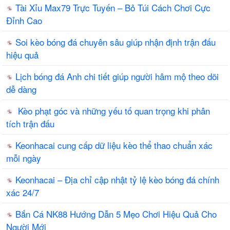
Tài Xỉu Max79 Trực Tuyến – Bỏ Túi Cách Chơi Cực
Đỉnh Cao
Soi kèo bóng đá chuyên sâu giúp nhận định trận đấu
hiệu quả
Lịch bóng đá Anh chi tiết giúp người hâm mộ theo dõi
dễ dàng
Kèo phạt góc và những yếu tố quan trọng khi phân
tích trận đấu
Keonhacai cung cấp dữ liệu kèo thể thao chuẩn xác
mỗi ngày
Keonhacai – Địa chỉ cập nhật tỷ lệ kèo bóng đá chính
xác 24/7
Bắn Cá NK88 Hướng Dẫn 5 Mẹo Chơi Hiệu Quả Cho
Người Mới