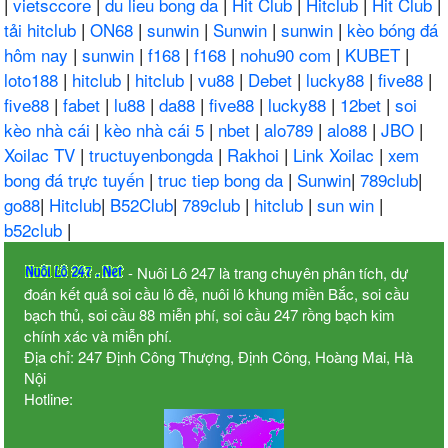
|
vietsccore
|
du lieu bong da
|
Hit Club
|
Hitclub
|
Hit Club
|
tải hitclub
|
ON68
|
sunwin
|
Sunwin
|
sunwin
|
kèo bóng đá
hôm nay
|
sunwin
|
f168
|
f168
|
nohu90 com
|
KUBET
|
loto188
|
hitclub
|
hitclub
|
vu88
|
Debet
|
lucky88
|
five88
|
five88
|
fabet
|
lu88
|
da88
|
five88
|
lucky88
|
12bet
|
soi
kèo nhà cái
|
kèo nhà cái 5
|
nbet
|
alo789
|
alo88
|
JBO
|
Xoilac TV
|
tructuyenbongda
|
Rakhoi
|
Link Xoilac
|
xem
bong đá trực tuyến
|
truc tiep bong da
|
Sunwin
|
789club
|
go88
|
Hitclub
|
B52Club
|
789club
|
hitclub
|
sun win
|
b52club
|
- Nuôi Lô 247 là trang chuyên phân tích, dự
đoán kết quả soi cầu lô đề, nuôi lô khung miền Bắc, soi cầu
bạch thủ, soi cầu 88 miễn phí, soi cầu 247 rồng bạch kim
chính xác và miễn phí.
Địa chỉ: 247 Định Công Thượng, Định Công, Hoàng Mai, Hà
Nội
Hotline: