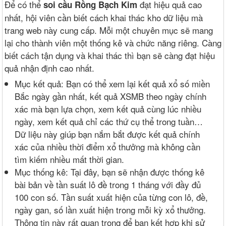
Để có thể
đạt hiệu quả cao
soi cầu Rồng Bạch Kim
nhất, hội viên cần biết cách khai thác kho dữ liệu mà
trang web này cung cấp. Mỗi một chuyên mục sẽ mang
lại cho thành viên một thống kê và chức năng riêng. Càng
biết cách tận dụng và khai thác thì bạn sẽ càng đạt hiệu
quả nhận định cao nhất.
Mục kết quả: Bạn có thể xem lại kết quả xổ số miền
Bắc ngày gần nhất, kết quả XSMB theo ngày chính
xác mà bạn lựa chọn, xem kết quả cùng lúc nhiều
ngày, xem kết quả chỉ các thứ cụ thể trong tuần…
Dữ liệu này giúp bạn nắm bắt được kết quả chính
xác của nhiều thời điểm xổ thưởng mà không cần
tìm kiếm nhiều mất thời gian.
Mục thống kê: Tại đây, bạn sẽ nhận được thống kê
bài bản về tần suất lô đề trong 1 tháng với đầy đủ
100 con số. Tần suất xuất hiện của từng con lô, đề,
ngày gan, số lần xuất hiện trong mỗi kỳ xổ thưởng.
Thông tin này rất quan trọng để bạn kết hợp khi sử