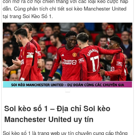
còn mở ra cơ hội chiến thắng với các loại kèo cược hấp
dẫn. Cùng phân tích chi tiết soi kèo Manchester United
tại trang Soi Kèo Số 1.
Soi kèo số 1 – Địa chỉ Soi kèo
Manchester United uy tín
Soi kèo số 1 là trang web uy tín chuyên cung cấp thông