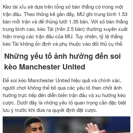
Kèo tài xỉu sẽ dựa trên tổng số bàn thắng có trong một
trận đấu. Theo thống kê gần đây, MU ghi trung bình 1.53
bàn mỗi trận và để thủng lưới 1.35 bàn. Với số bàn thắng
trung bình cao, kèo Tài (trên 2.5 bàn) thường xuyên xuất
hiện trong các trận đấu của MU. Tuy nhiên, tỷ lệ thắng
kèo Tài không ổn định và phụ thuộc vào đối thủ cụ thể.
Những yếu tố ảnh hưởng đến soi
kèo Manchester United
Để soi kèo Manchester United hiệu quả và chính xác,
người chơi không thể bỏ qua các yếu tố then chốt ảnh
hưởng trực tiếp đến diễn biến trận đấu và xu hướng kèo
cược. Dưới đây là những yếu tố quan trọng cần đặc biệt
lưu ý trước khi đưa ra quyết định đặt cược.