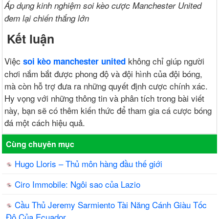
Áp dụng kinh nghiệm soi kèo cược Manchester United
đem lại chiến thắng lớn
Kết luận
Việc
không chỉ giúp người
soi kèo manchester united
chơi nắm bắt được phong độ và đội hình của đội bóng,
mà còn hỗ trợ đưa ra những quyết định cược chính xác.
Hy vọng với những thông tin và phân tích trong bài viết
này, bạn sẽ có thêm kiến thức để tham gia cá cược bóng
đá một cách hiệu quả.
Cùng chuyên mục
Hugo Lloris – Thủ môn hàng đầu thế giới
Ciro Immobile: Ngôi sao của Lazio
Cầu Thủ Jeremy Sarmiento Tài Năng Cánh Giàu Tốc
Độ Của Ecuador