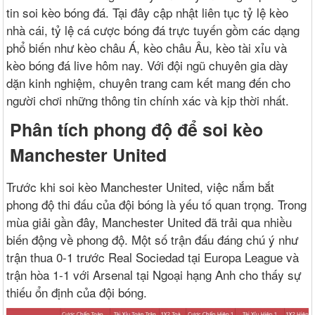
tin soi kèo bóng đá. Tại đây cập nhật liên tục tỷ lệ kèo
nhà cái, tỷ lệ cá cược bóng đá trực tuyến gồm các dạng
phổ biến như kèo châu Á, kèo châu Âu, kèo tài xỉu và
kèo bóng đá live hôm nay. Với đội ngũ chuyên gia dày
dặn kinh nghiệm, chuyên trang cam kết mang đến cho
người chơi những thông tin chính xác và kịp thời nhất.
Phân tích phong độ để soi kèo
Manchester United
Trước khi soi kèo Manchester United, việc nắm bắt
phong độ thi đấu của đội bóng là yếu tố quan trọng. Trong
mùa giải gần đây, Manchester United đã trải qua nhiều
biến động về phong độ. Một số trận đấu đáng chú ý như
trận thua 0-1 trước Real Sociedad tại Europa League và
trận hòa 1-1 với Arsenal tại Ngoại hạng Anh cho thấy sự
thiếu ổn định của đội bóng.