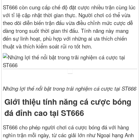
ST666 còn cung cấp chế độ đặt cược nhiều trận cùng lúc
với tỉ lệ cập nhật thời gian thực. Người chơi có thể vừa
theo dõi diễn biến trận đấu vừa điều chỉnh mức cược dễ
dàng trong suốt thời gian thi đấu. Tính năng này mang
đến sự linh hoạt, phù hợp với những ai ưa thích chiến
thuật và thích kiểm soát rủi ro tốt hơn.
Những lợi thế nổi bật trong trải nghiệm cá cược tại ST666
Giới thiệu tính năng cá cược bóng
đá đỉnh cao tại ST666
ST666 cho phép người chơi cá cược bóng đá với hàng
nghìn trận mỗi ngày, từ các giải lớn như Ngoại hạng Anh