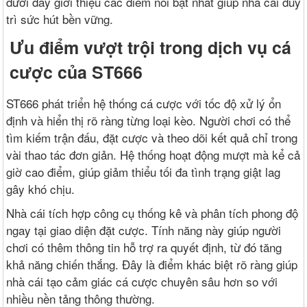
dưới đây giới thiệu các điểm nổi bật nhất giúp nhà cái duy
trì sức hút bền vững.
Ưu điểm vượt trội trong dịch vụ cá
cược của ST666
ST666 phát triển hệ thống cá cược với tốc độ xử lý ổn
định và hiển thị rõ ràng từng loại kèo. Người chơi có thể
tìm kiếm trận đấu, đặt cược và theo dõi kết quả chỉ trong
vài thao tác đơn giản. Hệ thống hoạt động mượt mà kể cả
giờ cao điểm, giúp giảm thiểu tối đa tình trạng giật lag
gây khó chịu.
Nhà cái tích hợp công cụ thống kê và phân tích phong độ
ngay tại giao diện đặt cược. Tính năng này giúp người
chơi có thêm thông tin hỗ trợ ra quyết định, từ đó tăng
khả năng chiến thắng. Đây là điểm khác biệt rõ ràng giúp
nhà cái tạo cảm giác cá cược chuyên sâu hơn so với
nhiều nền tảng thông thường.