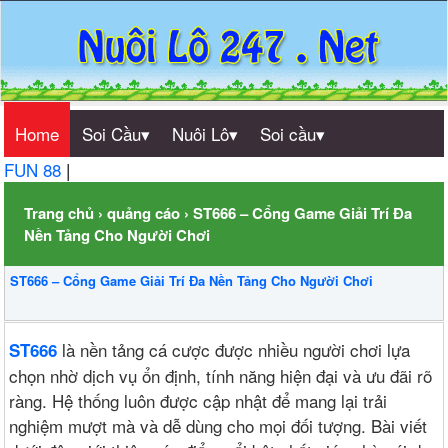
Home
Soi Cầu▾
Nuôi Lô▾
Soi cầu▾
FUN 88
|
Trang chủ
›
quảng cáo
›
ST666 – Cổng Game Giải Trí Đa
Nền Tảng Cho Người Chơi
ST666 – Cổng Game Giải Trí Đa Nền Tảng Cho Người Chơi
là nền tảng cá cược được nhiều người chơi lựa
ST666
chọn nhờ dịch vụ ổn định, tính năng hiện đại và ưu đãi rõ
ràng. Hệ thống luôn được cập nhật để mang lại trải
nghiệm mượt mà và dễ dùng cho mọi đối tượng. Bài viết