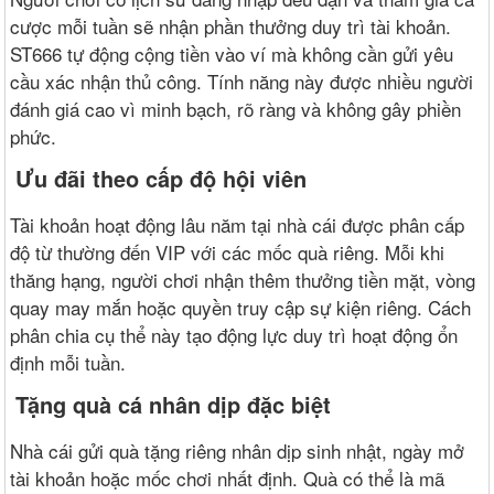
cược mỗi tuần sẽ nhận phần thưởng duy trì tài khoản.
ST666 tự động cộng tiền vào ví mà không cần gửi yêu
cầu xác nhận thủ công. Tính năng này được nhiều người
đánh giá cao vì minh bạch, rõ ràng và không gây phiền
phức.
Ưu đãi theo cấp độ hội viên
Tài khoản hoạt động lâu năm tại nhà cái được phân cấp
độ từ thường đến VIP với các mốc quà riêng. Mỗi khi
thăng hạng, người chơi nhận thêm thưởng tiền mặt, vòng
quay may mắn hoặc quyền truy cập sự kiện riêng. Cách
phân chia cụ thể này tạo động lực duy trì hoạt động ổn
định mỗi tuần.
Tặng quà cá nhân dịp đặc biệt
Nhà cái gửi quà tặng riêng nhân dịp sinh nhật, ngày mở
tài khoản hoặc mốc chơi nhất định. Quà có thể là mã