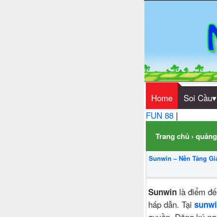
Home
Soi Cầu▾
FUN 88
|
Trang chủ
›
quảng
Sunwin – Nền Tảng Gi
là điểm đế
Sunwin
hấp dẫn. Tại
sunw
quyền. Đăng ký ng