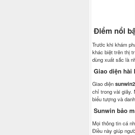
Điểm nổi bậ
Trước khi khám phá
khác biệt trên thị 
dùng xuất sắc là n
Giao diện hài
Giao diện
sunwin2
chỉ trong vài giây
biểu tượng và danh
Sunwin bảo mậ
Mọi thông tin cá n
Điều này giúp ngườ