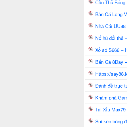
Cầu Thủ Bóng 
Bắn Cá Long V
Nhà Cái UU88 
Nổ hũ đổi thẻ 
Xổ số S666 – 
Bắn Cá 8Day –
Https://say88.
Đánh đề trực tu
Khám phá Game
Tài Xỉu Max79
Soi kèo bóng đ