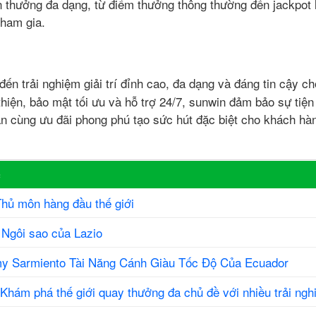
 thưởng đa dạng, từ điểm thưởng thông thường đến jackpot l
tham gia.
ến trải nghiệm giải trí đỉnh cao, đa dạng và đáng tin cậy ch
thiện, bảo mật tối ưu và hỗ trợ 24/7, sunwin đảm bảo sự tiện 
dẫn cùng ưu đãi phong phú tạo sức hút đặc biệt cho khách hà
c
Thủ môn hàng đầu thế giới
 Ngôi sao của Lazio
y Sarmiento Tài Năng Cánh Giàu Tốc Độ Của Ecuador
hám phá thế giới quay thưởng đa chủ đề với nhiều trải nghi