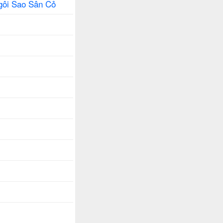
gôi Sao Sân Cỏ