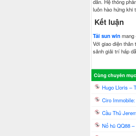
dẫn. Hệ thống phần
luôn hào hứng khi 
Kết luận
mang đ
Tải sun win
Với giao diện thân 
sảnh giải trí hấp 
Cùng chuyên mụ
Hugo Lloris – 
Ciro Immobile:
Cầu Thủ Jerem
Nổ hũ QQ88 – K