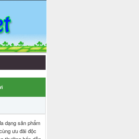
ời
m đa dạng sản phẩm
 cùng ưu đãi độc
ận thưởng hấp dẫn