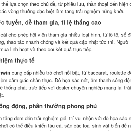
thể lựa chọn theo chủ đề, từ phiêu lưu, thần thoại đến hiện 
 các vòng thưởng đặc biệt làm tăng trải nghiệm hứng khởi.
c tuyến, dễ tham gia, tỉ lệ thắng cao
cái cho phép hội viên tham gia nhiều loại hình, từ lô tô, số 
g, thao tác nhanh chóng và kết quả cập nhật tức thì. Người 
ua linh hoạt và theo dõi kết quả trực tiếp.
ghiệm thực tế
cung cấp nhiều trò chơi nổi bật, từ baccarat, roulette đ
nwin
hiệm cảm giác chân thực. Đồ họa sắc nét, âm thanh sống độ
Hệ thống phát trực tiếp với dealer chuyên nghiệp mang lại tr
ật.
sống động, phần thưởng phong phú
n tảng đem đến trải nghiệm giải trí vui nhộn với đồ họa sắc 
hơi có thể điều khiển tàu cá, săn các loài sinh vật biển để