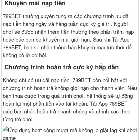
Khuyến mãi nạp tiền
789BET thường xuyên tung ra các chương trình ưu đãi
nạp tiền hàng ngày và hàng tuần cực kỳ giá trị. Người
chơi sẽ được nhận thêm tiền thưởng theo phần trăm nạp
hoặc các combo khuyến mãi giới hạn. Sau khi Tải App
789BET, bạn sẽ nhận thông báo khuyến mãi tức thời để
không bỏ lỡ cơ hội.
Chương trình hoàn trả cực kỳ hấp dẫn
Không chỉ có ưu đãi nạp tiền, 789BET còn nổi bật với
chương trình hoàn trả không giới hạn cho thành viên. Nếu
bạn thua cược trong quá trình chơi, hệ thống sẽ tự động
hoàn lại một phần tiền vào tài khoản. Tải App 789BET
giúp bạn nhận hoàn trả nhanh chóng và chính xác theo
từng trò chơi.