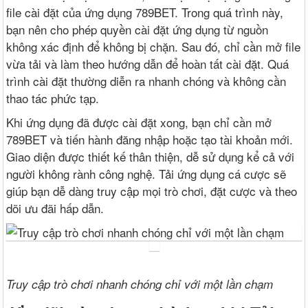
file cài đặt của ứng dụng 789BET. Trong quá trình này,
bạn nên cho phép quyền cài đặt ứng dụng từ nguồn
không xác định để không bị chặn. Sau đó, chỉ cần mở file
vừa tải và làm theo hướng dẫn để hoàn tất cài đặt. Quá
trình cài đặt thường diễn ra nhanh chóng và không cần
thao tác phức tạp.
Khi ứng dụng đã được cài đặt xong, bạn chỉ cần mở
789BET và tiến hành đăng nhập hoặc tạo tài khoản mới.
Giao diện được thiết kế thân thiện, dễ sử dụng kể cả với
người không rành công nghệ. Tải ứng dụng cá cược sẽ
giúp bạn dễ dàng truy cập mọi trò chơi, đặt cược và theo
dõi ưu đãi hấp dẫn.
Truy cập trò chơi nhanh chóng chỉ với một lần chạm