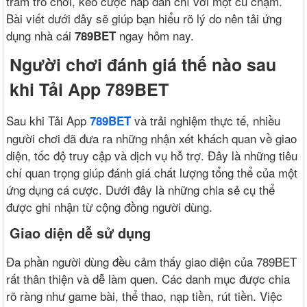
trăm trò chơi, kèo cược hấp dẫn chỉ với một cú chạm.
Bài viết dưới đây sẽ giúp bạn hiểu rõ lý do nên tải ứng
dụng nhà cái
ngay hôm nay.
789BET
Người chơi đánh giá thế nào sau
khi Tải App 789BET
Sau khi Tải App
và trải nghiệm thực tế, nhiều
789BET
người chơi đã đưa ra những nhận xét khách quan về giao
diện, tốc độ truy cập và dịch vụ hỗ trợ. Đây là những tiêu
chí quan trọng giúp đánh giá chất lượng tổng thể của một
ứng dụng cá cược. Dưới đây là những chia sẻ cụ thể
được ghi nhận từ cộng đồng người dùng.
Giao diện dễ sử dụng
Đa phần người dùng đều cảm thấy giao diện của 789BET
rất thân thiện và dễ làm quen. Các danh mục được chia
rõ ràng như game bài, thể thao, nạp tiền, rút tiền. Việc