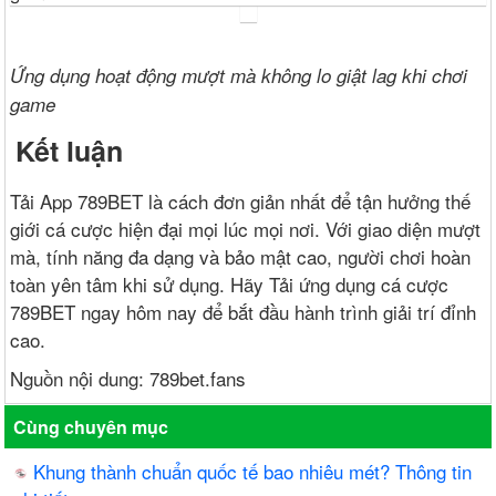
Ứng dụng hoạt động mượt mà không lo giật lag khi chơi
game
Kết luận
Tải App 789BET là cách đơn giản nhất để tận hưởng thế
giới cá cược hiện đại mọi lúc mọi nơi. Với giao diện mượt
mà, tính năng đa dạng và bảo mật cao, người chơi hoàn
toàn yên tâm khi sử dụng. Hãy Tải ứng dụng cá cược
789BET ngay hôm nay để bắt đầu hành trình giải trí đỉnh
cao.
Nguồn nội dung: 789bet.fans
Cùng chuyên mục
Khung thành chuẩn quốc tế bao nhiêu mét? Thông tin