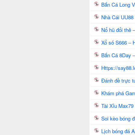
Bắn Cá Long V
Nhà Cái UU88 
Nổ hũ đổi thẻ 
Xổ số S666 – 
Bắn Cá 8Day –
Https://say88.
Đánh đề trực tu
Khám phá Game
Tài Xỉu Max79
Soi kèo bóng đ
Lịch bóng đá A