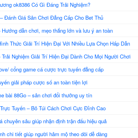
ương ok8386 Có Gì Đáng Trải Nghiệm?
– Đánh Giá Sân Chơi Đẳng Cấp Cho Bet Thủ
– Hướng dẫn chơi, mẹo thắng lớn và lưu ý an toàn
Hình Thức Giải Trí Hiện Đại Với Nhiều Lựa Chọn Hấp Dẫn
 Trải Nghiệm Giải Trí Hiện Đại Dành Cho Mọi Người Chơi
love/ cổng game cá cược trực tuyến đẳng cấp
yến giải pháp cược số an toàn tiện lợi
 bài 88Go – sân chơi đổi thưởng uy tín
 Trực Tuyến – Bỏ Túi Cách Chơi Cực Đỉnh Cao
á chuyên sâu giúp nhận định trận đấu hiệu quả
nh chi tiết giúp người hâm mộ theo dõi dễ dàng