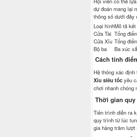
Hội viên có thể lự
dự đoán mang lại m
thông số dưới đây 
Loại hình
Mô tả kết
Cửa Tài
Tổng điểm
Cửa Xỉu
Tổng điểm
Bộ ba
Ba xúc x
Cách tính điểm
Hệ thống xác định 
yêu cầ
Xỉu siêu tốc
chơi nhanh chóng n
Thời gian quy
Tiến trình diễn ra 
quy trình từ lúc tu
gia hàng trăm lượt 