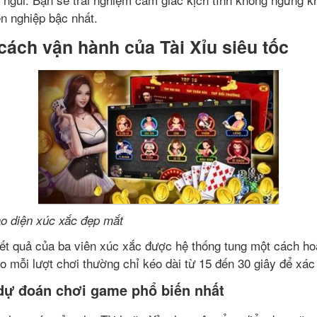
ên nghiệp bậc nhất.
cách vận hành của Tài Xỉu siêu tốc
iao diện xúc xắc đẹp mắt
kết quả của ba viên xúc xắc được hệ thống tung một cách h
ho mỗi lượt chơi thường chỉ kéo dài từ 15 đến 30 giây để xác
 dự đoán chơi game phổ biến nhất