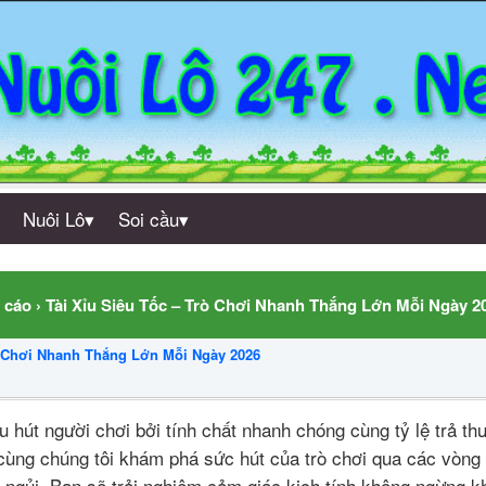
Nuôi Lô▾
Soi cầu▾
 cáo
›
Tài Xỉu Siêu Tốc – Trò Chơi Nhanh Thắng Lớn Mỗi Ngày 2
ò Chơi Nhanh Thắng Lớn Mỗi Ngày 2026
u hút người chơi bởi tính chất nhanh chóng cùng tỷ lệ trả t
cùng chúng tôi khám phá sức hút của trò chơi qua các vòng 
n ngủi. Bạn sẽ trải nghiệm cảm giác kịch tính không ngừng k