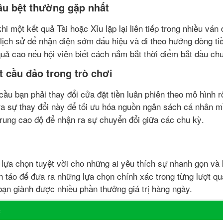
cầu bệt thường gặp nhất
hi một kết quả Tài hoặc Xỉu lặp lại liên tiếp trong nhiều ván 
lịch sử để nhận diện sớm dấu hiệu và đi theo hướng dòng ti
uả cao nếu hội viên biết cách nắm bắt thời điểm bắt đầu chu
t cầu đảo trong trò chơi
ầu bạn phải thay đổi cửa đặt tiền luân phiên theo mô hình r
a sự thay đổi này để tối ưu hóa nguồn ngân sách cá nhân 
trung cao độ để nhận ra sự chuyển đổi giữa các chu kỳ.
 lựa chọn tuyệt vời cho những ai yêu thích sự nhanh gọn và k
nh táo để đưa ra những lựa chọn chính xác trong từng lượt 
 bạn giành được nhiều phần thưởng giá trị hàng ngày.
c