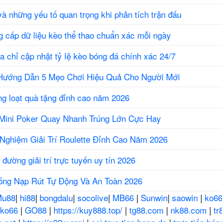
à những yếu tố quan trọng khi phân tích trận đấu
 cấp dữ liệu kèo thể thao chuẩn xác mỗi ngày
a chỉ cập nhật tỷ lệ kèo bóng đá chính xác 24/7
Hướng Dẫn 5 Mẹo Chơi Hiệu Quả Cho Người Mới
ng loạt quà tặng đỉnh cao năm 2026
 Mini Poker Quay Nhanh Trúng Lớn Cực Hay
 Nghiệm Giải Trí Roulette Đỉnh Cao Năm 2026
 đường giải trí trực tuyến uy tín 2026
ống Nạp Rút Tự Động Và An Toàn 2026
Mu88
|
hi88
|
bongdalu
|
socolive
|
MB66
|
Sunwin
|
saowin
|
ko6
ko66
|
GO88
|
https://kuy888.top/
|
tg88.com
|
nk88.com
|
tr