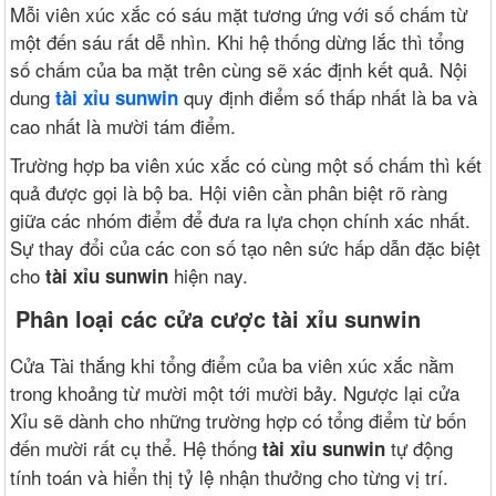
Mỗi viên xúc xắc có sáu mặt tương ứng với số chấm từ
một đến sáu rất dễ nhìn. Khi hệ thống dừng lắc thì tổng
số chấm của ba mặt trên cùng sẽ xác định kết quả. Nội
dung
quy định điểm số thấp nhất là ba và
tài xỉu sunwin
cao nhất là mười tám điểm.
Trường hợp ba viên xúc xắc có cùng một số chấm thì kết
quả được gọi là bộ ba. Hội viên cần phân biệt rõ ràng
giữa các nhóm điểm để đưa ra lựa chọn chính xác nhất.
Sự thay đổi của các con số tạo nên sức hấp dẫn đặc biệt
cho
hiện nay.
tài xỉu sunwin
Phân loại các cửa cược tài xỉu sunwin
Cửa Tài thắng khi tổng điểm của ba viên xúc xắc nằm
trong khoảng từ mười một tới mười bảy. Ngược lại cửa
Xỉu sẽ dành cho những trường hợp có tổng điểm từ bốn
đến mười rất cụ thể. Hệ thống
tự động
tài xỉu sunwin
tính toán và hiển thị tỷ lệ nhận thưởng cho từng vị trí.