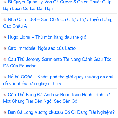
Bí Quyết Quản Lý Vốn Cá Cược: 5 Chiến Thuật Giúp
Bạn Luôn Có Lãi Dài Hạn
Nhà Cái mb88 – Sân Chơi Cá Cược Trực Tuyến Đẳng
Cấp Châu Á
Hugo Lloris – Thủ môn hàng đầu thế giới
Ciro Immobile: Ngôi sao của Lazio
Cầu Thủ Jeremy Sarmiento Tài Năng Cánh Giàu Tốc
Độ Của Ecuador
Nổ hũ QQ88 – Khám phá thế giới quay thưởng đa chủ
đề với nhiều trải nghiệm thú vị
Cầu Thủ Bóng Đá Andrew Robertson Hành Trình Từ
Một Chàng Trai Đến Ngôi Sao Sân Cỏ
Bắn Cá Long Vương ok8386 Có Gì Đáng Trải Nghiệm?