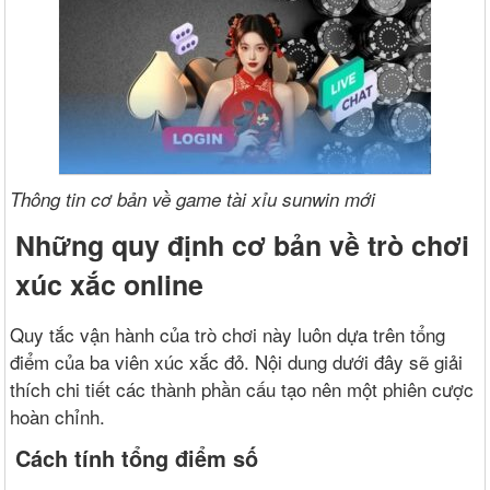
Thông tin cơ bản về game tài xỉu sunwin mới
Những quy định cơ bản về trò chơi
xúc xắc online
Quy tắc vận hành của trò chơi này luôn dựa trên tổng
điểm của ba viên xúc xắc đỏ. Nội dung dưới đây sẽ giải
thích chi tiết các thành phần cấu tạo nên một phiên cược
hoàn chỉnh.
Cách tính tổng điểm số