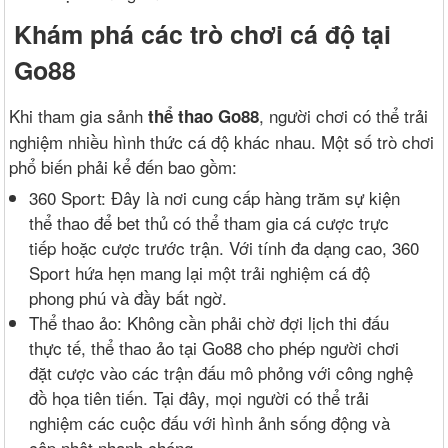
Khám phá các trò chơi cá độ tại
Go88
Khi tham gia sảnh
, người chơi có thể trải
thể thao Go88
nghiệm nhiều hình thức cá độ khác nhau. Một số trò chơi
phổ biến phải kể đến bao gồm:
360 Sport: Đây là nơi cung cấp hàng trăm sự kiện
thể thao để bet thủ có thể tham gia cá cược trực
tiếp hoặc cược trước trận. Với tính đa dạng cao, 360
Sport hứa hẹn mang lại một trải nghiệm cá độ
phong phú và đầy bất ngờ.
Thể thao ảo: Không cần phải chờ đợi lịch thi đấu
thực tế, thể thao ảo tại Go88 cho phép người chơi
đặt cược vào các trận đấu mô phỏng với công nghệ
đồ họa tiên tiến. Tại đây, mọi người có thể trải
nghiệm các cuộc đấu với hình ảnh sống động và
cập nhật nhanh chóng.