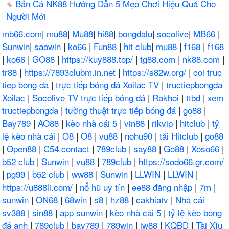
Bắn Cá NK88 Hướng Dẫn 5 Mẹo Chơi Hiệu Quả Cho
Người Mới
mb66.com
|
mu88
|
Mu88
|
hi88
|
bongdalu
|
socolive
|
MB66
|
Sunwin
|
saowin
|
ko66
|
Fun88
|
hit club
|
mu88
|
f168
|
f168
|
ko66
|
GO88
|
https://kuy888.top/
|
tg88.com
|
nk88.com
|
tr88
|
https://7893clubm.in.net
|
https://s82w.org/
|
coi truc
tiep bong da
|
trực tiếp bóng đá Xoilac TV
|
tructiepbongda
Xoilac
|
Socolive TV trực tiếp bóng đá
|
Rakhoi
|
ttbđ
|
xem
tructiepbongda
|
tường thuật trực tiếp bóng đá
|
go88
|
Bay789
|
AO88
|
kèo nhà cái 5
|
vin88
|
rikvip
|
hitclub
|
tỷ
lệ kèo nhà cái
|
O8
|
O8
|
vu88
|
nohu90
|
tải Hitclub
|
go88
|
Open88
|
C54.contact
|
789club
|
say88
|
Go88
|
Xoso66
|
b52 club
|
Sunwin
|
vu88
|
789club
|
https://sodo66.gr.com/
|
pg99
|
b52 club
|
ww88
|
Sunwin
|
LLWIN
|
LLWIN
|
https://u888li.com/
|
nổ hũ uy tín
|
ee88 đăng nhập
|
7m
|
sunwin
|
ON68
|
68win
|
s8
|
hz88
|
cakhiatv
|
Nhà cái
sv388
|
sin88
|
app sunwin
|
kèo nhà cái 5
|
tỷ lệ kèo bóng
đá anh
|
789club
|
bay789
|
789win
|
jw88
|
KQBD
|
Tài Xỉu