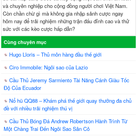
và chuyên nghiệp cho cộng đồng người chơi Việt Nam.
Còn chần chừ gì mà không gia nhập sảnh cược ngay
hôm nay để trải nghiệm những trận đấu đỉnh cao và thử
sức với các kèo cược hấp dẫn?
Cùng chuyên mục
Hugo Lloris – Thủ môn hàng đầu thế giới
Ciro Immobile: Ngôi sao của Lazio
Cầu Thủ Jeremy Sarmiento Tài Năng Cánh Giàu Tốc
Độ Của Ecuador
Nổ hũ QQ88 – Khám phá thế giới quay thưởng đa chủ
đề với nhiều trải nghiệm thú vị
Cầu Thủ Bóng Đá Andrew Robertson Hành Trình Từ
Một Chàng Trai Đến Ngôi Sao Sân Cỏ