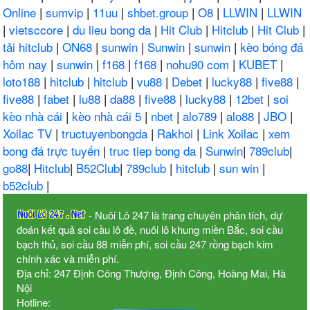
Online
|
sumvip
|
11uu
|
shbet.group
|
O8
|
LLWIN
|
LLWIN
|
vietsccore
|
du lieu bong da
|
Hit Club
|
Hitclub
|
Hit Club
|
tải hitclub
|
ON68
|
sunwin
|
Sunwin
|
sunwin
|
kèo bóng đá
hôm nay
|
sunwin
|
f168
|
f168
|
nohu90 com
|
KUBET
|
loto188
|
hitclub
|
hitclub
|
vu88
|
Debet
|
lucky88
|
five88
|
five88
|
fabet
|
lu88
|
da88
|
five88
|
lucky88
|
12bet
|
soi
kèo nhà cái
|
kèo nhà cái 5
|
nbet
|
alo789
|
alo88
|
JBO
|
Xoilac TV
|
tructuyenbongda
|
Rakhoi
|
Link Xoilac
|
xem
bong đá trực tuyến
|
truc tiep bong da
|
Sunwin
|
789club
|
go88
|
Hitclub
|
B52Club
|
789club
|
hitclub
|
sun win
|
b52club
|
- Nuôi Lô 247 là trang chuyên phân tích, dự
đoán kết quả soi cầu lô đề, nuôi lô khung miền Bắc, soi cầu
bạch thủ, soi cầu 88 miễn phí, soi cầu 247 rồng bạch kim
chính xác và miễn phí.
Địa chỉ: 247 Định Công Thượng, Định Công, Hoàng Mai, Hà
Nội
Hotline: