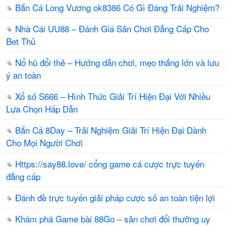
Bắn Cá Long Vương ok8386 Có Gì Đáng Trải Nghiệm?
Nhà Cái UU88 – Đánh Giá Sân Chơi Đẳng Cấp Cho
Bet Thủ
Nổ hũ đổi thẻ – Hướng dẫn chơi, mẹo thắng lớn và lưu
ý an toàn
Xổ số S666 – Hình Thức Giải Trí Hiện Đại Với Nhiều
Lựa Chọn Hấp Dẫn
Bắn Cá 8Day – Trải Nghiệm Giải Trí Hiện Đại Dành
Cho Mọi Người Chơi
Https://say88.love/ cổng game cá cược trực tuyến
đẳng cấp
Đánh đề trực tuyến giải pháp cược số an toàn tiện lợi
Khám phá Game bài 88Go – sân chơi đổi thưởng uy