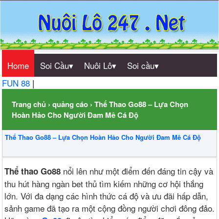
Home
Soi Cầu▾
Nuôi Lô▾
Soi cầu▾
FUN 88
|
Trang chủ
›
quảng cáo
›
Thể Thao Go88 – Lựa Chọn
Hoàn Hảo Cho Người Đam Mê Cá Độ
Thể Thao Go88 – Lựa Chọn Hoàn Hảo Cho Người Đam Mê Cá Độ
nổi lên như một điểm đến đáng tin cậy và
Thể thao Go88
thu hút hàng ngàn bet thủ tìm kiếm những cơ hội thắng
lớn. Với đa dạng các hình thức cá độ và ưu đãi hấp dẫn,
sảnh game đã tạo ra một cộng đồng người chơi đông đảo.