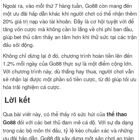
Ngoài ra, vào mỗi thứ 7 hàng tuần, Go88 còn mang đến
một ưu đãi hấp dẫn khác khi người chơi có thể nhận thêm
20% giá trị nạp vào tài khoản. Đây là cơ hội tuyệt vời để
tăng vốn cược mà không cần lo lắng về chi phí ban đầu,
giúp bet thủ cảm thấy an tâm hơn khi thử sức tại các trận
đấu sôi động.
Không chỉ dừng lại ở đó, chương trình hoàn tiền lên đến
1.2% mỗi ngày của Go88 thực sự là một điểm cộng lớn.
Với chương trình này, dù thắng hay thua, người chơi vẫn
sẽ nhận lại được một phần số tiền cược, từ đó giúp tối ưu
hóa trải nghiệm cá cược.
Lời kết
Qua bài viết này, có thể thấy rõ sức hút của
thể thao
đối với các bet thủ đam mê cá độ. Với sự đa dạng
Go88
trong các bộ môn thi đấu, tỷ lệ kèo chuẩn xác và những
ưu đãi hấp dẫn, Go88 đã xây dựng một sân chơi an toàn