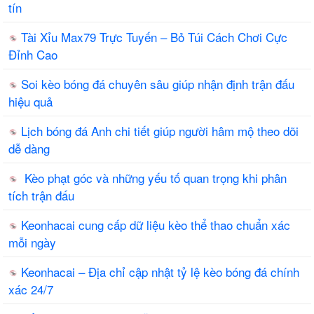
tín
Tài Xỉu Max79 Trực Tuyến – Bỏ Túi Cách Chơi Cực
Đỉnh Cao
Soi kèo bóng đá chuyên sâu giúp nhận định trận đấu
hiệu quả
Lịch bóng đá Anh chi tiết giúp người hâm mộ theo dõi
dễ dàng
Kèo phạt góc và những yếu tố quan trọng khi phân
tích trận đấu
Keonhacai cung cấp dữ liệu kèo thể thao chuẩn xác
mỗi ngày
Keonhacai – Địa chỉ cập nhật tỷ lệ kèo bóng đá chính
xác 24/7