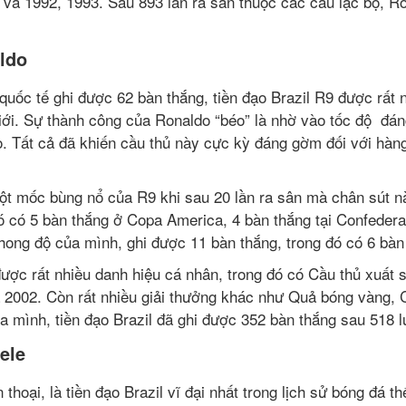
và 1992, 1993. Sau 893 lần ra sân thuộc các câu lạc bộ, R
ldo
u quốc tế ghi được 62 bàn thắng, tiền đạo Brazil R9 được rất
iới. Sự thành công của Ronaldo “béo” là nhờ vào tốc độ đán
éo. Tất cả đã khiến cầu thủ này cực kỳ đáng gờm đối với hàn
ột mốc bùng nổ của R9 khi sau 20 lần ra sân mà chân sút n
ó có 5 bàn thắng ở Copa America, 4 bàn thắng tại Confeder
phong độ của mình, ghi được 11 bàn thắng, trong đó có 6 bàn
ược rất nhiều danh hiệu cá nhân, trong đó có Cầu thủ xuất s
 2002. Còn rất nhiều giải thưởng khác như Quả bóng vàng, 
a mình, tiền đạo Brazil đã ghi được 352 bàn thắng sau 518 lư
ele
 thoại, là tiền đạo Brazil vĩ đại nhất trong lịch sử bóng đá th