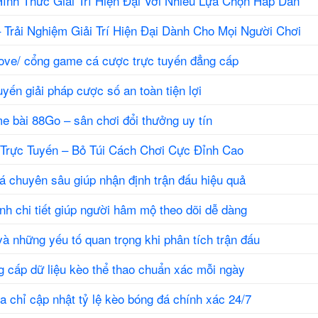
Hình Thức Giải Trí Hiện Đại Với Nhiều Lựa Chọn Hấp Dẫn
 Trải Nghiệm Giải Trí Hiện Đại Dành Cho Mọi Người Chơi
love/ cổng game cá cược trực tuyến đẳng cấp
yến giải pháp cược số an toàn tiện lợi
 bài 88Go – sân chơi đổi thưởng uy tín
 Trực Tuyến – Bỏ Túi Cách Chơi Cực Đỉnh Cao
á chuyên sâu giúp nhận định trận đấu hiệu quả
nh chi tiết giúp người hâm mộ theo dõi dễ dàng
à những yếu tố quan trọng khi phân tích trận đấu
 cấp dữ liệu kèo thể thao chuẩn xác mỗi ngày
a chỉ cập nhật tỷ lệ kèo bóng đá chính xác 24/7