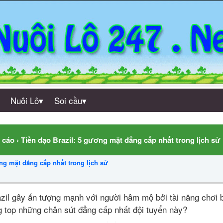
Nuôi Lô▾
Soi cầu▾
 cáo
›
Tiền đạo Brazil: 5 gương mặt đẳng cấp nhất trong lịch sử
ng mặt đẳng cấp nhất trong lịch sử
zil gây ấn tượng mạnh với người hâm mộ bởi tài năng chơi b
ng top những chân sút đẳng cấp nhất đội tuyển này?