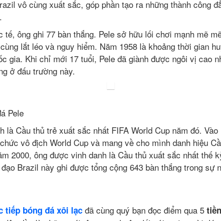
azil vô cùng xuất sắc, góp phần tạo ra những thành công đẳ
.
c tế, ông ghi 77 bàn thắng. Pele sở hữu lối chơi mạnh mẽ mẽ
 cùng lắt léo và nguy hiểm. Năm 1958 là khoảng thời gian h
c gia. Khi chỉ mới 17 tuổi, Pele đã giành được ngôi vị cao n
ng ở đấu trường này.
đá Pele
h là Cầu thủ trẻ xuất sắc nhất FIFA World Cup năm đó. Vào
h chức vô địch World Cup và mang về cho mình danh hiệu Cầ
ăm 2000, ông được vinh danh là Cầu thủ xuất sắc nhất thế kỷ
ền đạo Brazil này ghi được tổng cộng 643 bàn thắng trong sự 
đã cùng quý bạn đọc điểm qua 5
c tiếp bóng đá xôi lạc
tiề