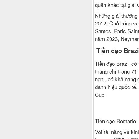
quân khác tại giải
Những giải thưởng
2012; Quả bóng và
Santos, Paris Sain
năm 2023, Neymar đ
Tiền đạo Braz
Tiền đạo Brazil có
thắng chỉ trong 71
nghi, có khả năng 
danh hiệu quốc tế
Cup.
Tiền đạo Romario
Với tài năng và ki