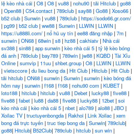
lệ kèo nhà cái
|
O8
|
O8
|
vu88
|
nohu90
|
tải Hitclub
|
go88
|
Open88
|
C54.contact
|
789club
|
say88
|
Go88
|
Xoso66
|
b52 club
|
Sunwin
|
vu88
|
789club
|
https://sodo66.gr.com/
|
pg99
|
b52 club
|
ww88
|
Sunwin
|
LLWIN
|
LLWIN
|
https://u888li.com/
|
nổ hũ uy tín
|
ee88 đăng nhập
|
7m
|
sunwin
|
ON68
|
68win
|
s8
|
hz88
|
cakhiatv
|
Nhà cái
sv388
|
sin88
|
app sunwin
|
kèo nhà cái 5
|
tỷ lệ kèo bóng
đá anh
|
789club
|
bay789
|
789win
|
jw88
|
KQBD
|
Tài Xỉu
Online
|
sumvip
|
11uu
|
shbet.group
|
O8
|
LLWIN
|
LLWIN
|
vietsccore
|
du lieu bong da
|
Hit Club
|
Hitclub
|
Hit Club
|
tải hitclub
|
ON68
|
sunwin
|
Sunwin
|
sunwin
|
kèo bóng đá
hôm nay
|
sunwin
|
f168
|
f168
|
nohu90 com
|
KUBET
|
loto188
|
hitclub
|
hitclub
|
vu88
|
Debet
|
lucky88
|
five88
|
five88
|
fabet
|
lu88
|
da88
|
five88
|
lucky88
|
12bet
|
soi
kèo nhà cái
|
kèo nhà cái 5
|
nbet
|
alo789
|
alo88
|
JBO
|
Xoilac TV
|
tructuyenbongda
|
Rakhoi
|
Link Xoilac
|
xem
bong đá trực tuyến
|
truc tiep bong da
|
Sunwin
|
789club
|
go88
|
Hitclub
|
B52Club
|
789club
|
hitclub
|
sun win
|