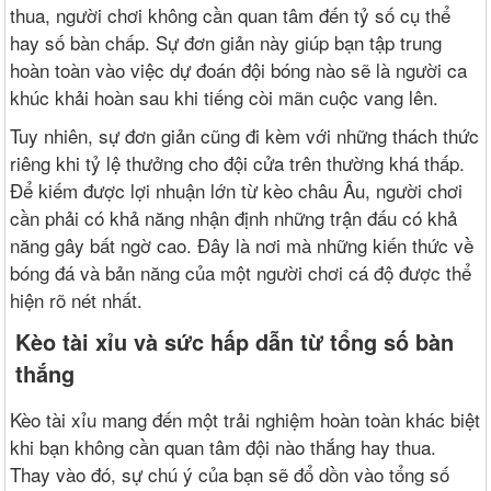
thua, người chơi không cần quan tâm đến tỷ số cụ thể
hay số bàn chấp. Sự đơn giản này giúp bạn tập trung
hoàn toàn vào việc dự đoán đội bóng nào sẽ là người ca
khúc khải hoàn sau khi tiếng còi mãn cuộc vang lên.
Tuy nhiên, sự đơn giản cũng đi kèm với những thách thức
riêng khi tỷ lệ thưởng cho đội cửa trên thường khá thấp.
Để kiếm được lợi nhuận lớn từ kèo châu Âu, người chơi
cần phải có khả năng nhận định những trận đấu có khả
năng gây bất ngờ cao. Đây là nơi mà những kiến thức về
bóng đá và bản năng của một người chơi cá độ được thể
hiện rõ nét nhất.
Kèo tài xỉu và sức hấp dẫn từ tổng số bàn
thắng
Kèo tài xỉu mang đến một trải nghiệm hoàn toàn khác biệt
khi bạn không cần quan tâm đội nào thắng hay thua.
Thay vào đó, sự chú ý của bạn sẽ đổ dồn vào tổng số