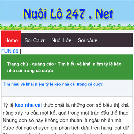
Home
Soi Cầu▾
Nuôi Lô▾
Soi cầu▾
FUN 88
|
Trang chủ
›
quảng cáo
›
Tìm hiểu về khái niệm tỷ lệ kèo
nhà cái trong cá cược
Tìm hiểu về khái niệm tỷ lệ kèo nhà cái trong cá cược
Tỷ lệ
thực chất là những con số biểu thị khả
kèo nhà cái
năng xảy ra của một kết quả trong một trận đấu thể thao.
Những con số này không đơn thuần là ngẫu nhiên mà
được đội ngũ chuyên gia phân tích dựa trên hàng loạt dữ