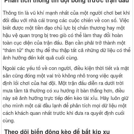
Thông tin là vũ khí mạnh nhất của một người chơi bet khi
đối đầu với nhà cái trong các cuộc chiến về con số. Việc
biết được một tiền đạo chủ lực bị chấn thương hay một
hậu vệ quan trọng bị treo giò có thể làm thay đổi hoàn
toàn cục diện của trận đấu. Bạn cần phải trở thành một
“thám tử” thực thụ để thu thập tất cả những dữ liệu có thể
ảnh hưởng đến kết quả cuối cùng.
Ngoài các yếu tố về con người, điều kiện thời tiết và mặt
sân cũng đóng một vai trò không nhỏ trong việc quyết
định lối chơi của hai đội. Một trận đấu diễn ra dưới trời
mưa tầm tã thường có xu hướng ít bàn thắng hơn, điều
này sẽ ảnh hưởng trực tiếp đến kèo tài xỉu. Hãy luôn giữ
cho mình một cái đầu lạnh để phân tích mọi dữ liệu một
cách khách quan nhất trước khi đưa ra quyết định cuối
cùng.
Theo dõi biến động kèo để bắt kịp xu