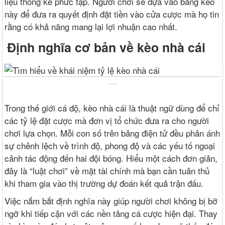
liệu thống kê phức tạp. Người chơi sẽ dựa vào bảng kèo
này để đưa ra quyết định đặt tiền vào cửa cược mà họ tin
rằng có khả năng mang lại lợi nhuận cao nhất.
Định nghĩa cơ bản về kèo nhà cái
Trong thế giới cá độ, kèo nhà cái là thuật ngữ dùng để chỉ
các tỷ lệ đặt cược mà đơn vị tổ chức đưa ra cho người
chơi lựa chọn. Mỗi con số trên bảng điện tử đều phản ánh
sự chênh lệch về trình độ, phong độ và các yếu tố ngoại
cảnh tác động đến hai đội bóng. Hiểu một cách đơn giản,
đây là “luật chơi” về mặt tài chính mà bạn cần tuân thủ
khi tham gia vào thị trường dự đoán kết quả trận đấu.
Việc nắm bắt định nghĩa này giúp người chơi không bị bỡ
ngỡ khi tiếp cận với các nền tảng cá cược hiện đại. Thay