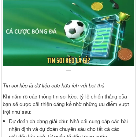
Tin soi kèo là dữ liệu cực hữu ích với bet thủ
Khi nắm rõ các thông tin soi kèo, tỷ lệ chiến thắng của
bạn sẽ được cải thiện đáng kể nhờ những ưu điểm vượt
trội như sau:
Dự đoán đa dạng giải đấu: Nhà cái cung cấp các bài
nhận định và dự đoán chuyên sâu cho tất cả các
giải đấu lớn nhỏ, từ quốc tế đến trong nước.