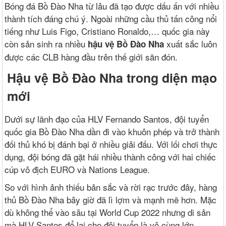
Bóng đá Bồ Đào Nha từ lâu đã tạo được dấu ấn với nhiều
thành tích đáng chú ý. Ngoài những cầu thủ tấn công nổi
tiếng như Luis Figo, Cristiano Ronaldo,… quốc gia này
còn sản sinh ra nhiều
xuất sắc luôn
hậu vệ Bồ Đào Nha
được các CLB hàng đầu trên thế giới săn đón.
Hậu vệ Bồ Đào Nha trong diện mạo
mới
Dưới sự lãnh đạo của HLV Fernando Santos, đội tuyển
quốc gia Bồ Đào Nha dần đi vào khuôn phép và trở thành
đối thủ khó bị đánh bại ở nhiều giải đấu. Với lối chơi thực
dụng, đội bóng đã gặt hái nhiều thành công với hai chiếc
cúp vô địch EURO và Nations League.
So với hình ảnh thiếu bản sắc và rời rạc trước đây, hàng
thủ Bồ Đào Nha bây giờ đã lì lợm và mạnh mẽ hơn. Mặc
dù không thể vào sâu tại World Cup 2022 nhưng di sản
mà HLV Santos để lại cho đội tuyển là vô cùng lớn.