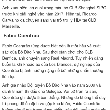
Anh xuất hiện lần cuối trong màu áo CLB Shanghai SIPG
trước khi giải nghệ vào năm 2017. Hiện tại, Ricardo
Carvalho đã chuyển sang vai trò trợ lý HLV tại CLB
Marseille.
Fabio Coentrão
Fabio Coentrão từng được biết đến là một hậu vệ xuất
sắc của Bồ Đào Nha. Sau thời gian chơi cho CLB
Benfica, anh chuyển sang Real Madrid. Tuy nhiên đáng
buồn là khi khoác áo của Los Blancos, sự nghiệp của
Coentrão bị ảnh hưởng nặng nề bởi những chấn thương
liên tục.
Anh gia nhập Đội tuyển Bồ Đào Nha vào năm 2009 và
dành 8 năm thi đấu cho Seleção. Với 52 trận ra sân,
Coentrão ghi được 5 bàn thắng. Nhưng do không thể duy
trì phong độ ổn định và gặp khó khăn, Fabio Coentrão
không còn được trọng dụng nhiều trên đội tuyển quốc gia.