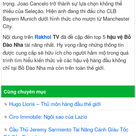
trọng. Joao Cancelo trở thành sự lựa chọn không thể
thiếu của Seleção. Hiện anh đang thi đấu cho CLB
Bayern Munich dưới hình thức cho mượn từ Manchester
City.
Nội dung trên
đã đề cập đến top 5
Rakhoi
TV
hậu vệ Bồ
tài năng nhất. Hy vọng rằng những thông tin
Đào Nha
được cung cấp sẽ hữu ích cho người hâm mộ trong quá
trình tìm hiểu kiến thức về các hậu vệ hàng đầu không
chỉ tại Bồ Đào Nha mà còn trên toàn thế giới.
Cùng chuyên mục
Hugo Lloris – Thủ môn hàng đầu thế giới
Ciro Immobile: Ngôi sao của Lazio
Cầu Thủ Jeremy Sarmiento Tài Năng Cánh Giàu Tốc