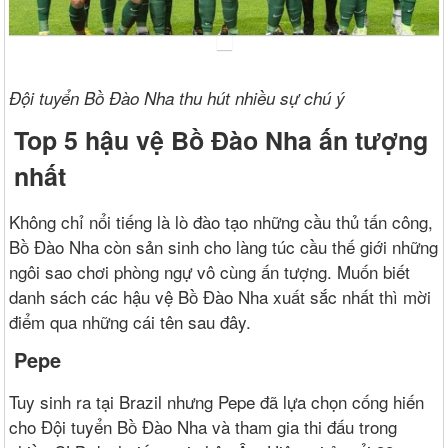
Đội tuyển Bồ Đào Nha thu hút nhiều sự chú ý
Top 5 hậu vệ Bồ Đào Nha ấn tượng
nhất
Không chỉ nổi tiếng là lò đào tạo những cầu thủ tấn công,
Bồ Đào Nha còn sản sinh cho làng túc cầu thế giới những
ngôi sao chơi phòng ngự vô cùng ấn tượng. Muốn biết
danh sách các hậu vệ Bồ Đào Nha xuất sắc nhất thì mời
điểm qua những cái tên sau đây.
Pepe
Tuy sinh ra tại Brazil nhưng Pepe đã lựa chọn cống hiến
cho Đội tuyển Bồ Đào Nha và tham gia thi đấu trong