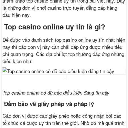
tham khảo top casino online uy tín trong bài viết này. Đây
là những đơn vị chơi casino trực tuyến đẳng cấp hàng
đầu hiện nay.
Top casino online uy tín là gì?
Để được vào danh sách top casino online uy tín nhất hiện
nay thì các đơn vị này cần phải đáp ứng được nhiều tiêu
chí quan trọng. Các địa chỉ lọt top thường đáp ứng những
điều kiện như:
Top casino online có đủ các điều kiện đáng tin cậy
Đảm bảo về giấy phép và pháp lý
Các đơn vị được cấp giấy phép hoặc công nhận bởi các
tổ chức cá cược uy tín trên thế giới. Nhờ đó mà quá trình