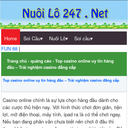
Home
Soi Cầu▾
Nuôi Lô▾
Soi cầu▾
FUN 88
|
Trang chủ
›
quảng cáo
›
Top casino online uy tín hàng
đầu – Trải nghiệm casino đẳng cấp
Top casino online uy tín hàng đầu – Trải nghiệm casino đẳng cấp
Casino online chính là sự lựa chọn hàng đầu dành cho
các cược thủ hiện nay. Với hình thức chơi đơn giản, tiện
lợi, mở điện thoại, máy tính, ipad ra là có thể chơi ngay.
Nếu bạn đang phân vân chưa biết nên chơi ở đâu thì