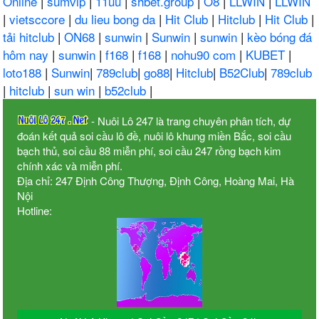
Online
|
sumvip
|
11uu
|
shbet.group
|
O8
|
LLWIN
|
LLWIN
|
vietsccore
|
du lieu bong da
|
Hit Club
|
Hitclub
|
Hit Club
|
tải hitclub
|
ON68
|
sunwin
|
Sunwin
|
sunwin
|
kèo bóng đá
hôm nay
|
sunwin
|
f168
|
f168
|
nohu90 com
|
KUBET
|
loto188
|
Sunwin
|
789club
|
go88
|
Hitclub
|
B52Club
|
789club
|
hitclub
|
sun win
|
b52club
|
- Nuôi Lô 247 là trang chuyên phân tích, dự
đoán kết quả soi cầu lô đề, nuôi lô khung miền Bắc, soi cầu
bạch thủ, soi cầu 88 miễn phí, soi cầu 247 rồng bạch kim
chính xác và miễn phí.
Địa chỉ: 247 Định Công Thượng, Định Công, Hoàng Mai, Hà
Nội
Hotline: