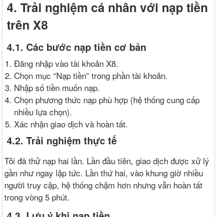
4. Trải nghiệm cá nhân với nạp tiền
trên X8
4.1. Các bước nạp tiền cơ bản
Đăng nhập vào tài khoản X8.
Chọn mục “Nạp tiền” trong phần tài khoản.
Nhập số tiền muốn nạp.
Chọn phương thức nạp phù hợp (hệ thống cung cấp
nhiều lựa chọn).
Xác nhận giao dịch và hoàn tất.
4.2. Trải nghiệm thực tế
Tôi đã thử nạp hai lần. Lần đầu tiên, giao dịch được xử lý
gần như ngay lập tức. Lần thứ hai, vào khung giờ nhiều
người truy cập, hệ thống chậm hơn nhưng vẫn hoàn tất
trong vòng 5 phút.
4.3. Lưu ý khi nạp tiền