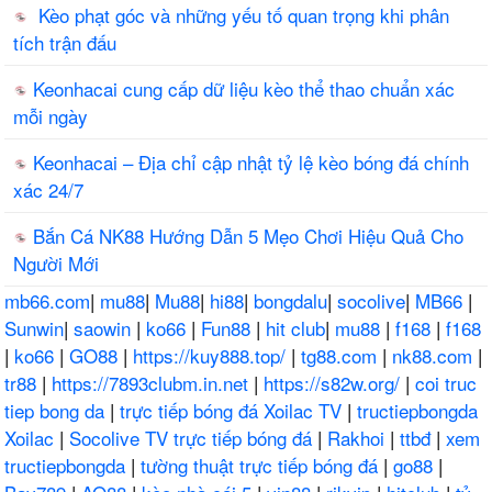
Kèo phạt góc và những yếu tố quan trọng khi phân
tích trận đấu
Keonhacai cung cấp dữ liệu kèo thể thao chuẩn xác
mỗi ngày
Keonhacai – Địa chỉ cập nhật tỷ lệ kèo bóng đá chính
xác 24/7
Bắn Cá NK88 Hướng Dẫn 5 Mẹo Chơi Hiệu Quả Cho
Người Mới
mb66.com
|
mu88
|
Mu88
|
hi88
|
bongdalu
|
socolive
|
MB66
|
Sunwin
|
saowin
|
ko66
|
Fun88
|
hit club
|
mu88
|
f168
|
f168
|
ko66
|
GO88
|
https://kuy888.top/
|
tg88.com
|
nk88.com
|
tr88
|
https://7893clubm.in.net
|
https://s82w.org/
|
coi truc
tiep bong da
|
trực tiếp bóng đá Xoilac TV
|
tructiepbongda
Xoilac
|
Socolive TV trực tiếp bóng đá
|
Rakhoi
|
ttbđ
|
xem
tructiepbongda
|
tường thuật trực tiếp bóng đá
|
go88
|