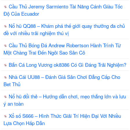
Cầu Thủ Jeremy Sarmiento Tài Năng Cánh Giàu Tốc
Độ Của Ecuador
Nổ hũ QQ88 – Khám phá thế giới quay thưởng đa chủ
đề với nhiều trải nghiệm thú vị
Cầu Thủ Bóng Đá Andrew Robertson Hành Trình Từ
Một Chàng Trai Đến Ngôi Sao Sân Cỏ
Bắn Cá Long Vương ok8386 Có Gì Đáng Trải Nghiệm?
Nhà Cái UU88 – Đánh Giá Sân Chơi Đẳng Cấp Cho
Bet Thủ
Nổ hũ đổi thẻ – Hướng dẫn chơi, mẹo thắng lớn và lưu
ý an toàn
Xổ số S666 – Hình Thức Giải Trí Hiện Đại Với Nhiều
Lựa Chọn Hấp Dẫn