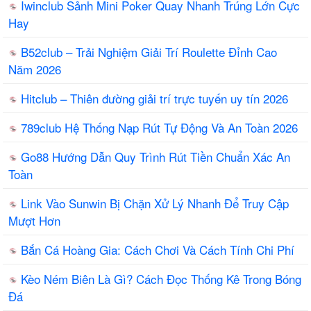
Iwinclub Sảnh Mini Poker Quay Nhanh Trúng Lớn Cực
Hay
B52club – Trải Nghiệm Giải Trí Roulette Đỉnh Cao
Năm 2026
Hitclub – Thiên đường giải trí trực tuyến uy tín 2026
789club Hệ Thống Nạp Rút Tự Động Và An Toàn 2026
Go88 Hướng Dẫn Quy Trình Rút Tiền Chuẩn Xác An
Toàn
Link Vào Sunwin Bị Chặn Xử Lý Nhanh Để Truy Cập
Mượt Hơn
Bắn Cá Hoàng Gia: Cách Chơi Và Cách Tính Chi Phí
Kèo Ném Biên Là Gì? Cách Đọc Thống Kê Trong Bóng
Đá