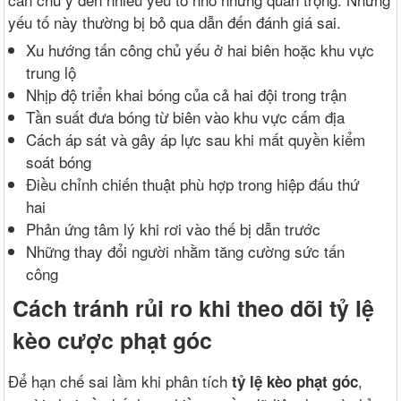
yếu tố này thường bị bỏ qua dẫn đến đánh giá sai.
Xu hướng tấn công chủ yếu ở hai biên hoặc khu vực
trung lộ
Nhịp độ triển khai bóng của cả hai đội trong trận
Tần suất đưa bóng từ biên vào khu vực cấm địa
Cách áp sát và gây áp lực sau khi mất quyền kiểm
soát bóng
Điều chỉnh chiến thuật phù hợp trong hiệp đấu thứ
hai
Phản ứng tâm lý khi rơi vào thế bị dẫn trước
Những thay đổi người nhằm tăng cường sức tấn
công
Cách tránh rủi ro khi theo dõi tỷ lệ
kèo cược phạt góc
Để hạn chế sai lầm khi phân tích
,
tỷ lệ kèo phạt góc