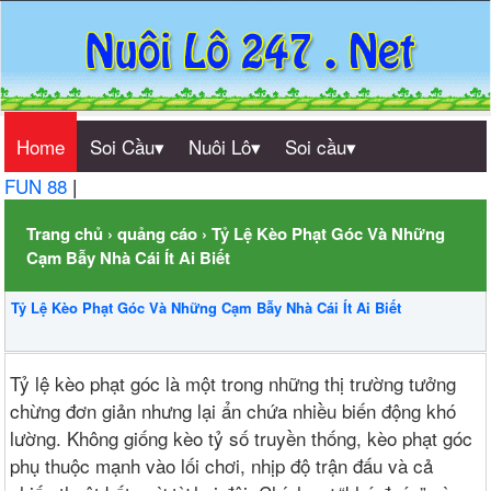
Home
Soi Cầu▾
Nuôi Lô▾
Soi cầu▾
FUN 88
|
Trang chủ
›
quảng cáo
›
Tỷ Lệ Kèo Phạt Góc Và Những
Cạm Bẫy Nhà Cái Ít Ai Biết
Tỷ Lệ Kèo Phạt Góc Và Những Cạm Bẫy Nhà Cái Ít Ai Biết
Tỷ lệ kèo phạt góc là một trong những thị trường tưởng
chừng đơn giản nhưng lại ẩn chứa nhiều biến động khó
lường. Không giống kèo tỷ số truyền thống, kèo phạt góc
phụ thuộc mạnh vào lối chơi, nhịp độ trận đấu và cả