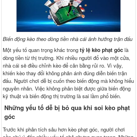
Biến động kèo theo dòng tiền nhà cái ảnh hưởng trận đấu
Một yếu tố quan trọng khác trong
là
tỷ lệ kèo phạt góc
dòng tiền từ thị trường. Khi nhiều người đổ vào một cửa,
nhà cái sẽ điều chỉnh kèo để cân bằng rủi ro. Vì vậy,
khiến kèo thay đổi không phản ánh đúng diễn biến trận
đấu. Người chơi dễ bị cuốn theo biến động mà không hiểu
nguyên nhân. Việc không phân biệt được giữa biến động
kỹ thuật và biến động thị trường là sai lầm phổ biến.
Những yếu tố dễ bị bỏ qua khi soi kèo phạt
góc
Trước khi phân tích sâu hơn kèo phạt góc, người chơi
cần chú ý đến nhiều yếu tố nhỏ nhưng quan trọng. Những