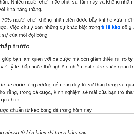
ắn. Nhiều người chơi mắc phải sai lầm này và không nhận r
ới khả năng thắng.
n 70% người chơi không nhận diện được bẫy khi họ vừa mới 
cược. Việc chú ý đến những sự khác biệt trong
sẽ gi
tỉ lệ kèo
 sự của mỗi đội bóng.
thấp trước
 giúp bạn làm quen với cá cược mà còn giảm thiểu rủi ro
tỷ
 với tỷ lệ thấp hoặc thử nghiệm nhiều loại cược khác nhau tr
c sẽ được tăng cường nếu bạn duy trì sự thận trọng và qu
hớ rằng, trong cá cược, kinh nghiệm sẽ mài dũa bạn trở thà
 quả hơn.
ợc chuẩn từ kèo bóng đá trong hôm nay