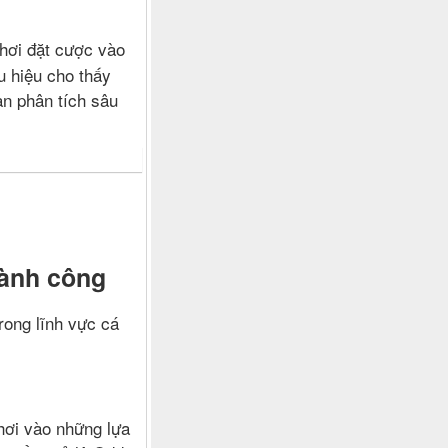
chơi đặt cược vào
u hiệu cho thấy
ạn phân tích sâu
hành công
rong lĩnh vực cá
hơi vào những lựa