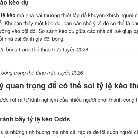
ào kèo dụ
mà nhà cái thường thiết lập để khuyến khích người 
 lệ kèo
ể. Khi bạn thấy một kèo dụ, bạn cần chú ý vì đó có thể là dấ
tưởng vào đội đó. So sánh kèo dụ giữa các nhà cái sẽ giúp b
 nhà cái đánh giá đội bóng.
 bóng trong thể thao trực tuyến 2026
 quan trọng để có thể soi tỷ lệ kèo t
ược rút ra từ kinh nghiệm của nhiều người chơi thành công t
tránh bẫy tỷ lệ kèo Odds
s là những tình huống mà nhà cái tạo ra để lôi cuốn người c