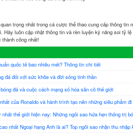
 quan trọng nhất trong cá cược thể thao cung cấp thông tin 
i. Hãy luôn cập nhật thông tin và rèn luyện kỹ năng soi tỷ lệ
 thành công nhất!
c
uẩn quốc tế bao nhiêu mét? Thông tin chi tiết
ng đá đối với sức khỏe và đời sống tinh thần
bóng đá và cuộc cách mạng số hóa sân cỏ thế giới
nhất của Ronaldo và hành trình tạo nên những siêu phẩm đi 
 nhất thế giới hiện nay: Những ngôi sao hứa hẹn thống trị bó
cao nhất Ngoại hạng Anh là ai? Top ngôi sao nhận thu nhập