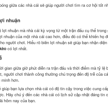
bóng giữa các nhà cái sẽ giúp người chơi tìm ra cơ hội tốt n
lợi nhuận
 lợi nhuận mà nhà cái kỳ vọng từ một trận đấu cụ thể trong 
lợi nhuận của một nhà cái cao hơn, điều đó có thể khiến họ đ
o người chơi. Hiểu rõ biên lợi nhuận sẽ giúp bạn nhận diện
có lợi nhất.
 kèo
ễ
ời gian giữa giờ phút diễn ra trận đấu và thời điểm mà tỷ lệ
t, người chơi thành công thường chú trọng đến độ trễ của c
g minh hơn.
ễ giúp bạn lựa chọn nhà cái có độ tin cậy trong việc cung cấp
c. Hãy chú ý đến các nhà cái có lịch sử cập nhật đáng tin 
đá hôm nay của bạn.