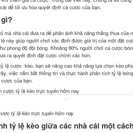
cái để tối ưu hóa quyết định cá cược của bạn.
 gì?
số mà nhà cái đưa ra để phản ánh khả năng thắng thua của m
ỷ lệ này giúp người chơi xác định được giá trị của một đặt c
như phong độ đội bóng. Khoảng 80% người chơi cá cược bón
đưa ra quyết định đặt cược chính xác hơn.
 tỷ lệ cược kèo, bạn sẽ nâng cao khả năng lựa chọn kèo ph
vậy, việc nắm bắt thông tin và thực hành phân tích tỷ lệ bóng
á cược của bạn.
 cược tỷ lệ kèo trực tuyến hôm nay
h tỷ lệ kèo giữa các nhà cái một các