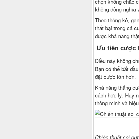
chọn không chắc ch
không đồng nghĩa v
Theo thống kê, gầ
thất bại trong cá 
được khả năng thật
Ưu tiên cược 
Điều này không chỉ
Bạn có thể bắt đầu
đặt cược lớn hơn.
Khả năng thắng cượ
cách hợp lý. Hãy n
thông minh và hiệu
Chiến thuật soi cư