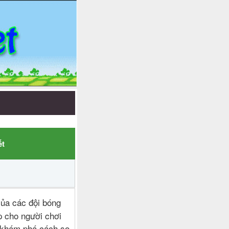
ết
của các đội bóng
ấp cho người chơi
g khám phá cách so