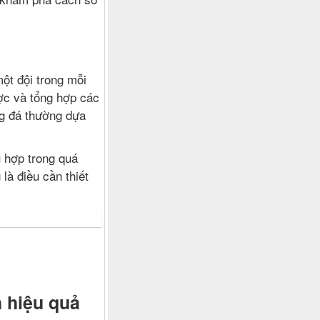
ột đội trong mỗi
ược và tổng hợp các
g đá thường dựa
ù hợp trong quá
 là điều cần thiết
h hiệu quả