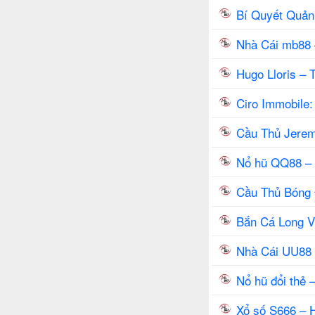
Bí Quyết Quản
Nhà Cái mb88 
Hugo Lloris – 
Ciro Immobile:
Cầu Thủ Jerem
Nổ hũ QQ88 – K
Cầu Thủ Bóng 
Bắn Cá Long V
Nhà Cái UU88 
Nổ hũ đổi thẻ 
Xổ số S666 – 