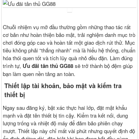
Chuỗi nhiệm vụ mở đầu thường gồm những thao tác rất
cơ bản như hoàn thiện bảo mật, trải nghiệm danh mục trò
chơi đóng góp cao và hoàn tất một giao dịch rút thử. Mục
tiêu không phải “thắng nhanh” mà là hiểu hệ thống, chuẩn
hóa thói quen tốt và tích lũy quà nhỏ đều đặn. Làm đúng
trình tự,
sẽ trở thành bộ đệm giúp
Ưu đãi tân thủ GG88
bạn làm quen nền tảng an toàn.
Thiết lập tài khoản, bảo mật và kiểm tra
thiết bị
Ngay sau đăng ký, bật xác thực hai lớp, đặt mật khẩu
mạnh và đặt tên thiết bị tin cậy. Kiểm tra kết nối, dung
lượng trống và nhiệt độ máy để đảm bảo phiên chạy
mượt. Thiết lập này chỉ mất vài phút nhưng quyết định độ
ổn định đường dài, đặc biệt khi bạn đang bắt đầu cùng