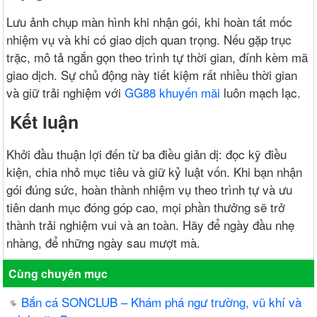
Lưu ảnh chụp màn hình khi nhận gói, khi hoàn tất mốc
nhiệm vụ và khi có giao dịch quan trọng. Nếu gặp trục
trặc, mô tả ngắn gọn theo trình tự thời gian, đính kèm mã
giao dịch. Sự chủ động này tiết kiệm rất nhiều thời gian
và giữ trải nghiệm với
GG88 khuyến mãi
luôn mạch lạc.
Kết luận
Khởi đầu thuận lợi đến từ ba điều giản dị: đọc kỹ điều
kiện, chia nhỏ mục tiêu và giữ kỷ luật vốn. Khi bạn nhận
gói đúng sức, hoàn thành nhiệm vụ theo trình tự và ưu
tiên danh mục đóng góp cao, mọi phần thưởng sẽ trở
thành trải nghiệm vui và an toàn. Hãy để ngày đầu nhẹ
nhàng, để những ngày sau mượt mà.
Cùng chuyên mục
Bắn cá SONCLUB – Khám phá ngư trường, vũ khí và