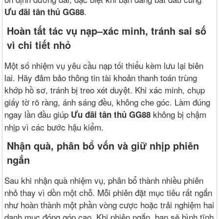
.
Ưu đãi tân thủ GG88
Hoàn tất tác vụ nạp–xác minh, tránh sai số
vì chi tiết nhỏ
Một số nhiệm vụ yêu cầu nạp tối thiểu kèm lưu lại biên
lai. Hãy đảm bảo thông tin tài khoản thanh toán trùng
khớp hồ sơ, tránh bị treo xét duyệt. Khi xác minh, chụp
giấy tờ rõ ràng, ánh sáng đều, không che góc. Làm đúng
ngay lần đầu giúp
không bị chậm
Ưu đãi tân thủ GG88
nhịp vì các bước hậu kiểm.
Nhận quà, phân bổ vốn và giữ nhịp phiên
ngắn
Sau khi nhận quà nhiệm vụ, phân bổ thành nhiều phiên
nhỏ thay vì dồn một chỗ. Mỗi phiên đặt mục tiêu rất ngắn
như hoàn thành một phần vòng cược hoặc trải nghiệm hai
danh mục đóng góp cao. Khi phiên ngắn, bạn sẽ bình tĩnh