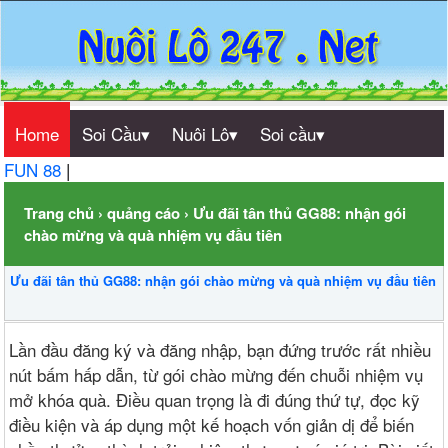
Home
Soi Cầu▾
Nuôi Lô▾
Soi cầu▾
FUN 88
|
Trang chủ
›
quảng cáo
›
Ưu đãi tân thủ GG88: nhận gói
chào mừng và quà nhiệm vụ đầu tiên
Ưu đãi tân thủ GG88: nhận gói chào mừng và quà nhiệm vụ đầu tiên
Lần đầu đăng ký và đăng nhập, bạn đứng trước rất nhiều
nút bấm hấp dẫn, từ gói chào mừng đến chuỗi nhiệm vụ
mở khóa quà. Điều quan trọng là đi đúng thứ tự, đọc kỹ
điều kiện và áp dụng một kế hoạch vốn giản dị để biến