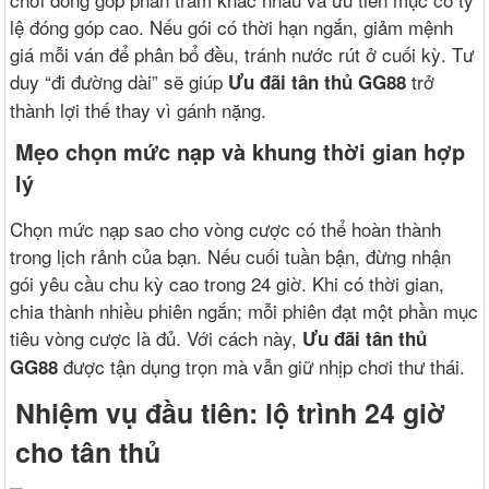
lệ đóng góp cao. Nếu gói có thời hạn ngắn, giảm mệnh
giá mỗi ván để phân bổ đều, tránh nước rút ở cuối kỳ. Tư
duy “đi đường dài” sẽ giúp
trở
Ưu đãi tân thủ GG88
thành lợi thế thay vì gánh nặng.
Mẹo chọn mức nạp và khung thời gian hợp
lý
Chọn mức nạp sao cho vòng cược có thể hoàn thành
trong lịch rảnh của bạn. Nếu cuối tuần bận, đừng nhận
gói yêu cầu chu kỳ cao trong 24 giờ. Khi có thời gian,
chia thành nhiều phiên ngắn; mỗi phiên đạt một phần mục
tiêu vòng cược là đủ. Với cách này,
Ưu đãi tân thủ
được tận dụng trọn mà vẫn giữ nhịp chơi thư thái.
GG88
Nhiệm vụ đầu tiên: lộ trình 24 giờ
cho tân thủ