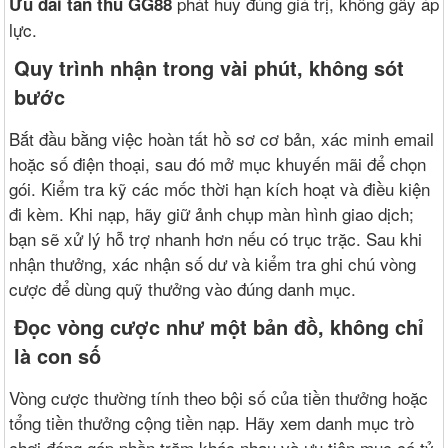
phát huy đúng giá trị, không gây áp
Ưu đãi tân thủ GG88
lực.
Quy trình nhận trong vài phút, không sót
bước
Bắt đầu bằng việc hoàn tất hồ sơ cơ bản, xác minh email
hoặc số điện thoại, sau đó mở mục khuyến mãi để chọn
gói. Kiểm tra kỹ các mốc thời hạn kích hoạt và điều kiện
đi kèm. Khi nạp, hãy giữ ảnh chụp màn hình giao dịch;
bạn sẽ xử lý hỗ trợ nhanh hơn nếu có trục trặc. Sau khi
nhận thưởng, xác nhận số dư và kiểm tra ghi chú vòng
cược để dùng quỹ thưởng vào đúng danh mục.
Đọc vòng cược như một bản đồ, không chỉ
là con số
Vòng cược thường tính theo bội số của tiền thưởng hoặc
tổng tiền thưởng cộng tiền nạp. Hãy xem danh mục trò
chơi đóng góp phần trăm khác nhau và ưu tiên mục có tỷ