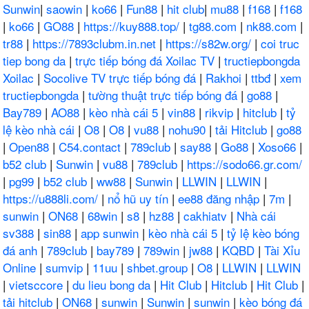
Sunwin
|
saowin
|
ko66
|
Fun88
|
hit club
|
mu88
|
f168
|
f168
|
ko66
|
GO88
|
https://kuy888.top/
|
tg88.com
|
nk88.com
|
tr88
|
https://7893clubm.in.net
|
https://s82w.org/
|
coi truc
tiep bong da
|
trực tiếp bóng đá Xoilac TV
|
tructiepbongda
Xoilac
|
Socolive TV trực tiếp bóng đá
|
Rakhoi
|
ttbđ
|
xem
tructiepbongda
|
tường thuật trực tiếp bóng đá
|
go88
|
Bay789
|
AO88
|
kèo nhà cái 5
|
vin88
|
rikvip
|
hitclub
|
tỷ
lệ kèo nhà cái
|
O8
|
O8
|
vu88
|
nohu90
|
tải Hitclub
|
go88
|
Open88
|
C54.contact
|
789club
|
say88
|
Go88
|
Xoso66
|
b52 club
|
Sunwin
|
vu88
|
789club
|
https://sodo66.gr.com/
|
pg99
|
b52 club
|
ww88
|
Sunwin
|
LLWIN
|
LLWIN
|
https://u888li.com/
|
nổ hũ uy tín
|
ee88 đăng nhập
|
7m
|
sunwin
|
ON68
|
68win
|
s8
|
hz88
|
cakhiatv
|
Nhà cái
sv388
|
sin88
|
app sunwin
|
kèo nhà cái 5
|
tỷ lệ kèo bóng
đá anh
|
789club
|
bay789
|
789win
|
jw88
|
KQBD
|
Tài Xỉu
Online
|
sumvip
|
11uu
|
shbet.group
|
O8
|
LLWIN
|
LLWIN
|
vietsccore
|
du lieu bong da
|
Hit Club
|
Hitclub
|
Hit Club
|
tải hitclub
|
ON68
|
sunwin
|
Sunwin
|
sunwin
|
kèo bóng đá