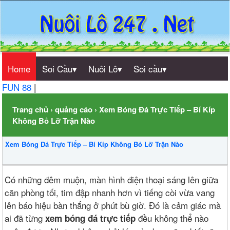
Home
Soi Cầu▾
Nuôi Lô▾
Soi cầu▾
FUN 88
|
Trang chủ
›
quảng cáo
›
Xem Bóng Đá Trực Tiếp – Bí Kíp
Không Bỏ Lỡ Trận Nào
Xem Bóng Đá Trực Tiếp – Bí Kíp Không Bỏ Lỡ Trận Nào
Có những đêm muộn, màn hình điện thoại sáng lên giữa
căn phòng tối, tim đập nhanh hơn vì tiếng còi vừa vang
lên báo hiệu bàn thắng ở phút bù giờ. Đó là cảm giác mà
ai đã từng
đều không thể nào
xem bóng đá trực tiếp