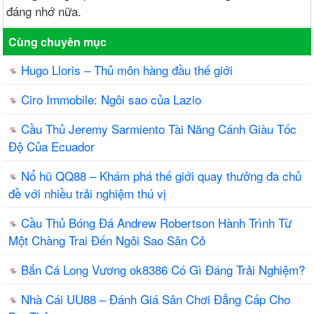
đáng nhớ nữa.
Cùng chuyên mục
Hugo Lloris – Thủ môn hàng đầu thế giới
Ciro Immobile: Ngôi sao của Lazio
Cầu Thủ Jeremy Sarmiento Tài Năng Cánh Giàu Tốc
Độ Của Ecuador
Nổ hũ QQ88 – Khám phá thế giới quay thưởng đa chủ
đề với nhiều trải nghiệm thú vị
Cầu Thủ Bóng Đá Andrew Robertson Hành Trình Từ
Một Chàng Trai Đến Ngôi Sao Sân Cỏ
Bắn Cá Long Vương ok8386 Có Gì Đáng Trải Nghiệm?
Nhà Cái UU88 – Đánh Giá Sân Chơi Đẳng Cấp Cho