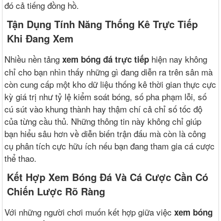
đó cả tiếng đồng hồ.
Tận Dụng Tính Năng Thống Kê Trực Tiếp
Khi Đang Xem
Nhiều nền tảng
hiện nay không
xem bóng đá trực tiếp
chỉ cho bạn nhìn thấy những gì đang diễn ra trên sân mà
còn cung cấp một kho dữ liệu thống kê thời gian thực cực
kỳ giá trị như tỷ lệ kiểm soát bóng, số pha phạm lỗi, số
cú sút vào khung thành hay thậm chí cả chỉ số tốc độ
của từng cầu thủ. Những thông tin này không chỉ giúp
bạn hiểu sâu hơn về diễn biến trận đấu mà còn là công
cụ phân tích cực hữu ích nếu bạn đang tham gia cá cược
thể thao.
Kết Hợp Xem Bóng Đá Và Cá Cược Cần Có
Chiến Lược Rõ Ràng
Với những người chơi muốn kết hợp giữa việc
xem bóng