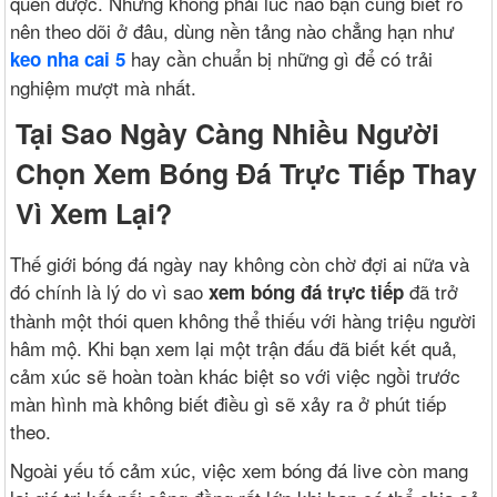
quên được. Nhưng không phải lúc nào bạn cũng biết rõ
nên theo dõi ở đâu, dùng nền tảng nào chẳng hạn như
hay cần chuẩn bị những gì để có trải
keo nha cai 5
nghiệm mượt mà nhất.
Tại Sao Ngày Càng Nhiều Người
Chọn Xem Bóng Đá Trực Tiếp Thay
Vì Xem Lại?
Thế giới bóng đá ngày nay không còn chờ đợi ai nữa và
đó chính là lý do vì sao
đã trở
xem bóng đá trực tiếp
thành một thói quen không thể thiếu với hàng triệu người
hâm mộ. Khi bạn xem lại một trận đấu đã biết kết quả,
cảm xúc sẽ hoàn toàn khác biệt so với việc ngồi trước
màn hình mà không biết điều gì sẽ xảy ra ở phút tiếp
theo.
Ngoài yếu tố cảm xúc, việc xem bóng đá live còn mang