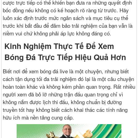
cược trực tiếp có thể khiến bạn đưa ra những quyết định
bốc đồng nếu không có kế hoạch rõ ràng từ trước. Hãy
luôn xác định trước mức ngân sách và mục tiêu cụ thể
trước khi bắt đầu để đảm bảo trải nghiệm của bạn vẫn là
niềm vui chứ không phải áp lực không đáng có.
Kinh Nghiệm Thực Tế Để Xem
Bóng Đá Trực Tiếp Hiệu Quả Hơn
Biết nơi để xem bóng đá live là một chuyện, nhưng biết
cách tận dụng tối đa trải nghiệm đó lại là một câu chuyện
hoàn toàn khác và không kém phần quan trọng. Rất nhiều
người xem đã bỏ lỡ những trận đấu quan trọng chỉ vì
không nắm được lịch thi đấu, không chuẩn bị đường
truyền tốt hay không biết cách khai thác các tính năng
hữu ích mà nền tảng cung cấp.