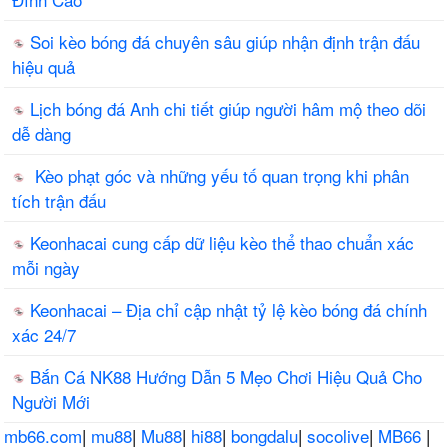
Soi kèo bóng đá chuyên sâu giúp nhận định trận đấu
hiệu quả
Lịch bóng đá Anh chi tiết giúp người hâm mộ theo dõi
dễ dàng
Kèo phạt góc và những yếu tố quan trọng khi phân
tích trận đấu
Keonhacai cung cấp dữ liệu kèo thể thao chuẩn xác
mỗi ngày
Keonhacai – Địa chỉ cập nhật tỷ lệ kèo bóng đá chính
xác 24/7
Bắn Cá NK88 Hướng Dẫn 5 Mẹo Chơi Hiệu Quả Cho
Người Mới
mb66.com
|
mu88
|
Mu88
|
hi88
|
bongdalu
|
socolive
|
MB66
|