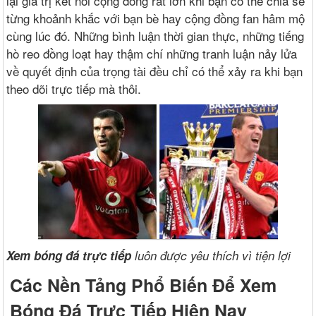
lại giá trị kết nối cộng đồng rất lớn khi bạn có thể chia sẻ
từng khoảnh khắc với bạn bè hay cộng đồng fan hâm mộ
cùng lúc đó. Những bình luận thời gian thực, những tiếng
hò reo đồng loạt hay thậm chí những tranh luận nảy lửa
về quyết định của trọng tài đều chỉ có thể xảy ra khi bạn
theo dõi trực tiếp mà thôi.
Xem bóng đá trực tiếp
luôn được yêu thích vì tiện lợi
Các Nền Tảng Phổ Biến Để Xem
Bóng Đá Trực Tiếp Hiện Nay