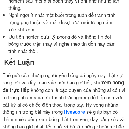
nghiệm sau mỗi giai đoạn thay vì chỉ nhớ những lần
thắng.
Nghỉ ngơi ít nhất một buổi trong tuần để tránh tình
trạng phụ thuộc và mất đi sự tươi mới trong cảm
xúc khi xem.
Ưu tiên nghiên cứu kỹ phong độ và thông tin đội
bóng trước trận thay vì nghe theo tin đồn hay cảm
tính nhất thời.
Kết Luận
Thế giới của những người yêu bóng đá ngày nay thật sự
rộng lớn và đầy màu sắc hơn bao giờ hết, khi
xem bóng
không còn là đặc quyền của những ai có tivi
đá trực tiếp
to trong nhà mà đã trở thành trải nghiệm dễ tiếp cận với
bất kỳ ai có chiếc điện thoại trong tay. Hy vọng những
thông tin trong bài này trong
sẽ giúp bạn có
livescore
thêm nhiều đêm xem bóng thật trọn vẹn, đầy cảm xúc và
không bao giờ phải tiếc nuối vì bỏ lỡ những khoảnh khắc