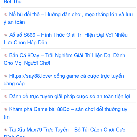
Bet Thủ
Nổ hũ đổi thẻ – Hướng dẫn chơi, mẹo thắng lớn và lưu
ý an toàn
Xổ số S666 – Hình Thức Giải Trí Hiện Đại Với Nhiều
Lựa Chọn Hấp Dẫn
Bắn Cá 8Day – Trải Nghiệm Giải Trí Hiện Đại Dành
Cho Mọi Người Chơi
Https://say88.love/ cổng game cá cược trực tuyến
đẳng cấp
Đánh đề trực tuyến giải pháp cược số an toàn tiện lợi
Khám phá Game bài 88Go – sân chơi đổi thưởng uy
tín
Tài Xỉu Max79 Trực Tuyến – Bỏ Túi Cách Chơi Cực
Đỉnh Cao