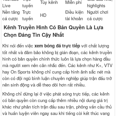
Tùy kênh
Miễn phí
Live
tuyến
highlights
Nền tảng
Trực
Điều kiện
Người chơi
HD
cá cược
tuyến
tài khoản
cá cược
Kênh Truyền Hình Có Bản Quyền Là Lựa
Chọn Đáng Tin Cậy Nhất
Khi nói đến việc
với chất lượng
xem bóng đá trực tiếp
tốt nhất và đảm bảo không bị gián đoạn, các kênh truyền
hình có bản quyền chính thức luôn là lựa chọn hàng đầu
mà người xem nên cân nhắc đến. Các kênh như K+, VTV
hay On Sports không chỉ cung cấp hình ảnh sắc nét mà
còn có đội ngũ bình luận chuyên nghiệp giúp trận đấu trở
nên sinh động và dễ theo dõi hơn rất nhiều.
Không chỉ dừng lại ở việc phát sóng trực tiếp, các kênh
có bản quyền còn cung cấp thêm nhiều nội dung giá trị
khác như phân tích trận đấu sau trận, phỏng vấn cầu thủ
và huấn luyện viên ngay sau khi tiếng còi kết thúc vang