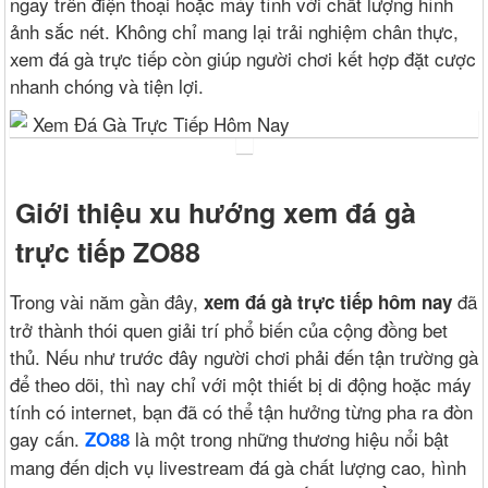
ngay trên điện thoại hoặc máy tính với chất lượng hình
ảnh sắc nét. Không chỉ mang lại trải nghiệm chân thực,
xem đá gà trực tiếp còn giúp người chơi kết hợp đặt cược
nhanh chóng và tiện lợi.
Giới thiệu xu hướng xem đá gà
trực tiếp ZO88
Trong vài năm gần đây,
đã
xem đá gà trực tiếp hôm nay
trở thành thói quen giải trí phổ biến của cộng đồng bet
thủ. Nếu như trước đây người chơi phải đến tận trường gà
để theo dõi, thì nay chỉ với một thiết bị di động hoặc máy
tính có internet, bạn đã có thể tận hưởng từng pha ra đòn
gay cấn.
là một trong những thương hiệu nổi bật
ZO88
mang đến dịch vụ livestream đá gà chất lượng cao, hình