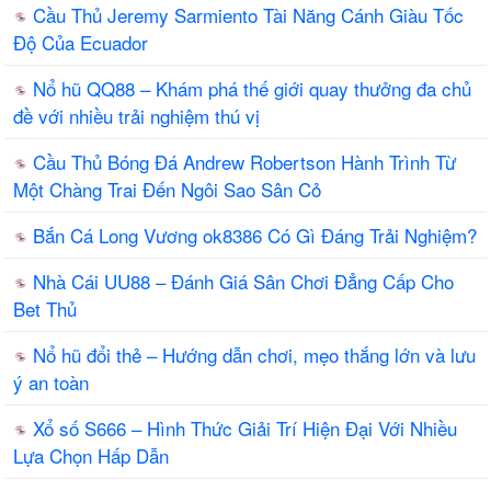
Cầu Thủ Jeremy Sarmiento Tài Năng Cánh Giàu Tốc
Độ Của Ecuador
Nổ hũ QQ88 – Khám phá thế giới quay thưởng đa chủ
đề với nhiều trải nghiệm thú vị
Cầu Thủ Bóng Đá Andrew Robertson Hành Trình Từ
Một Chàng Trai Đến Ngôi Sao Sân Cỏ
Bắn Cá Long Vương ok8386 Có Gì Đáng Trải Nghiệm?
Nhà Cái UU88 – Đánh Giá Sân Chơi Đẳng Cấp Cho
Bet Thủ
Nổ hũ đổi thẻ – Hướng dẫn chơi, mẹo thắng lớn và lưu
ý an toàn
Xổ số S666 – Hình Thức Giải Trí Hiện Đại Với Nhiều
Lựa Chọn Hấp Dẫn