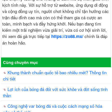
kịch tính này. Với sự hỗ trợ từ website, ứng dụng di động
và cộng đồng uy tín, người chơi không chỉ tận hưởng các
trận đấu đỉnh cao mà còn có thể tham gia cá cược an
toàn, minh bạch và đầy hứng khởi. Nếu bạn đang tìm
kiếm một trải nghiệm vừa giải trí, vừa có cơ hội sinh lời,
thì xem đá gà trực tiếp tại
chính là đáp
https://zo88.mx/
án hoàn hảo.
Cùng chuyên mục
Khung thành chuẩn quốc tế bao nhiêu mét? Thông tin
chi tiết
Lợi ích của bóng đá đối với sức khỏe và đời sống tinh
thần
Công nghệ var bóng đá và cuộc cách mạng số hóa