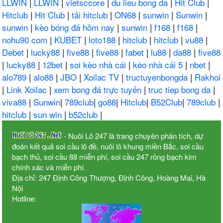
LLWIN
|
LLWIN
|
vietsccore
|
du lieu bong da
|
Hit Club
|
Hitclub
|
Hit Club
|
tải hitclub
|
ON68
|
sunwin
|
Sunwin
|
sunwin
|
kèo bóng đá hôm nay
|
sunwin
|
f168
|
f168
|
nohu90 com
|
KUBET
|
loto188
|
hitclub
|
hitclub
|
vu88
|
Debet
|
lucky88
|
five88
|
five88
|
fabet
|
lu88
|
da88
|
five88
|
lucky88
|
12bet
|
soi kèo nhà cái
|
kèo nhà cái 5
|
nbet
|
alo789
|
alo88
|
JBO
|
Xoilac TV
|
tructuyenbongda
|
Rakhoi
|
Link Xoilac
|
xem bong đá trực tuyến
|
truc tiep bong da
|
viva88
|
Sunwin
|
789club
|
go88
|
Hitclub
|
B52Club
|
789club
|
hitclub
|
sun win
|
b52club
|
- Nuôi Lô 247 là trang chuyên phân tích, dự
đoán kết quả soi cầu lô đề, nuôi lô khung miền Bắc, soi cầu
bạch thủ, soi cầu 88 miễn phí, soi cầu 247 rồng bạch kim
chính xác và miễn phí.
Địa chỉ: 247 Định Công Thượng, Định Công, Hoàng Mai, Hà
Nội
Hotline: