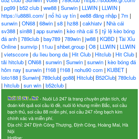
|
pg99
|
b52 club
|
ww88
|
Sunwin
|
LLWIN
|
LLWIN
|
https://u888li.com/
|
nổ hũ uy tín
|
ee88 đăng nhập
|
7m
|
sunwin
|
ON68
|
68win
|
s8
|
hz88
|
cakhiatv
|
Nhà cái
sv388
|
sin88
|
app sunwin
|
kèo nhà cái 5
|
tỷ lệ kèo bóng
đá anh
|
789club
|
bay789
|
789win
|
jw88
|
KQBD
|
Tài Xỉu
Online
|
sumvip
|
11uu
|
shbet.group
|
O8
|
LLWIN
|
LLWIN
|
vietsccore
|
du lieu bong da
|
Hit Club
|
Hitclub
|
Hit Club
|
tải hitclub
|
ON68
|
sunwin
|
Sunwin
|
sunwin
|
kèo bóng đá
hôm nay
|
sunwin
|
f168
|
f168
|
nohu90 com
|
KUBET
|
loto188
|
Sunwin
|
789club
|
go88
|
Hitclub
|
B52Club
|
789club
|
hitclub
|
sun win
|
b52club
|
- Nuôi Lô 247 là trang chuyên phân tích, dự
đoán kết quả soi cầu lô đề, nuôi lô khung miền Bắc, soi cầu
bạch thủ, soi cầu 88 miễn phí, soi cầu 247 rồng bạch kim
chính xác và miễn phí.
Địa chỉ: 247 Định Công Thượng, Định Công, Hoàng Mai, Hà
Nội
Hotline: