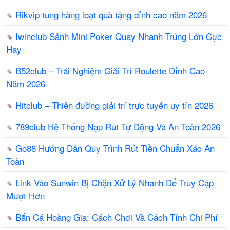
Rikvip tung hàng loạt quà tặng đỉnh cao năm 2026
Iwinclub Sảnh Mini Poker Quay Nhanh Trúng Lớn Cực
Hay
B52club – Trải Nghiệm Giải Trí Roulette Đỉnh Cao
Năm 2026
Hitclub – Thiên đường giải trí trực tuyến uy tín 2026
789club Hệ Thống Nạp Rút Tự Động Và An Toàn 2026
Go88 Hướng Dẫn Quy Trình Rút Tiền Chuẩn Xác An
Toàn
Link Vào Sunwin Bị Chặn Xử Lý Nhanh Để Truy Cập
Mượt Hơn
Bắn Cá Hoàng Gia: Cách Chơi Và Cách Tính Chi Phí