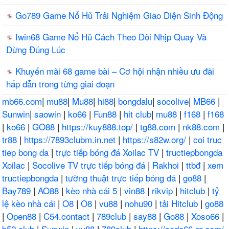
Go789 Game Nổ Hủ Trải Nghiệm Giao Diện Sinh Động
Iwin68 Game Nổ Hũ Cách Theo Dõi Nhịp Quay Và
Dừng Đúng Lúc
Khuyến mãi 68 game bài – Cơ hội nhận nhiều ưu đãi
hấp dẫn trong từng giai đoạn
mb66.com
|
mu88
|
Mu88
|
hi88
|
bongdalu
|
socolive
|
MB66
|
Sunwin
|
saowin
|
ko66
|
Fun88
|
hit club
|
mu88
|
f168
|
f168
|
ko66
|
GO88
|
https://kuy888.top/
|
tg88.com
|
nk88.com
|
tr88
|
https://7893clubm.in.net
|
https://s82w.org/
|
coi truc
tiep bong da
|
trực tiếp bóng đá Xoilac TV
|
tructiepbongda
Xoilac
|
Socolive TV trực tiếp bóng đá
|
Rakhoi
|
ttbđ
|
xem
tructiepbongda
|
tường thuật trực tiếp bóng đá
|
go88
|
Bay789
|
AO88
|
kèo nhà cái 5
|
vin88
|
rikvip
|
hitclub
|
tỷ
lệ kèo nhà cái
|
O8
|
O8
|
vu88
|
nohu90
|
tải Hitclub
|
go88
|
Open88
|
C54.contact
|
789club
|
say88
|
Go88
|
Xoso66
|
b52 club
|
Sunwin
|
vu88
|
789club
|
https://sodo66.gr.com/