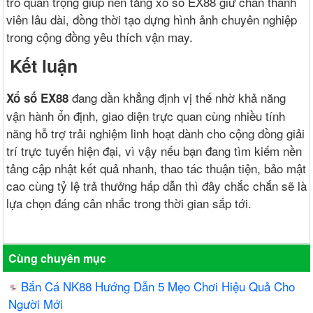
trò quan trọng giúp nền tảng xổ số EX88 giữ chân thành
viên lâu dài, đồng thời tạo dựng hình ảnh chuyên nghiệp
trong cộng đồng yêu thích vận may.
Kết luận
đang dần khẳng định vị thế nhờ khả năng
Xổ số EX88
vận hành ổn định, giao diện trực quan cùng nhiều tính
năng hỗ trợ trải nghiệm linh hoạt dành cho cộng đồng giải
trí trực tuyến hiện đại, vì vậy nếu bạn đang tìm kiếm nền
tảng cập nhật kết quả nhanh, thao tác thuận tiện, bảo mật
cao cùng tỷ lệ trả thưởng hấp dẫn thì đây chắc chắn sẽ là
lựa chọn đáng cân nhắc trong thời gian sắp tới.
Cùng chuyên mục
Bắn Cá NK88 Hướng Dẫn 5 Mẹo Chơi Hiệu Quả Cho
Người Mới