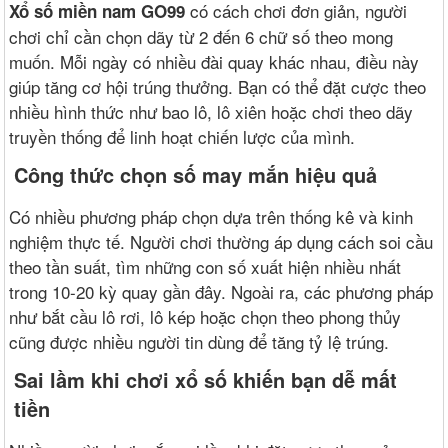
có cách chơi đơn giản, người
Xổ số miền nam GO99
chơi chỉ cần chọn dãy từ 2 đến 6 chữ số theo mong
muốn. Mỗi ngày có nhiều đài quay khác nhau, điều này
giúp tăng cơ hội trúng thưởng. Bạn có thể đặt cược theo
nhiều hình thức như bao lô, lô xiên hoặc chơi theo dãy
truyền thống để linh hoạt chiến lược của mình.
Công thức chọn số may mắn hiệu quả
Có nhiều phương pháp chọn dựa trên thống kê và kinh
nghiệm thực tế. Người chơi thường áp dụng cách soi cầu
theo tần suất, tìm những con số xuất hiện nhiều nhất
trong 10-20 kỳ quay gần đây. Ngoài ra, các phương pháp
như bắt cầu lô rơi, lô kép hoặc chọn theo phong thủy
cũng được nhiều người tin dùng để tăng tỷ lệ trúng.
Sai lầm khi chơi xổ số khiến bạn dễ mất
tiền