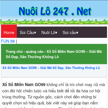
Home
Soi Cầu▾
Nuôi Lô▾
Soi cầu▾
FUN 88
|
Trang chủ
›
quảng cáo
›
Xổ Số Miền Nam GO99 – Giải Mã
Số Đẹp, Săn Thưởng Khổng Lồ
Xổ Số Miền Nam GO99 – Giải Mã Số Đẹp, Săn Thưởng Khổng Lồ
không chỉ là trò chơi may rủi mà
Xổ Số Miền Nam GO99
còn đòi hỏi chiến lược và hiểu biết để tối đa hóa cơ hội
trúng thưởng. Từ nguồn gốc, cách chơi đến những bí
quyết chọn số hiệu quả, bài viết này sẽ giúp bạn nắm