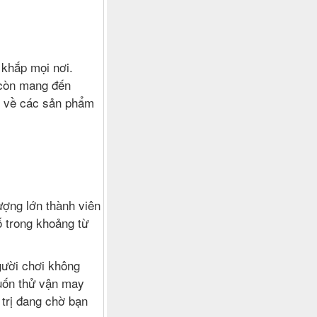
 khắp mọi nơi.
 còn mang đến
n về các sản phẩm
lượng lớn thành viên
ố trong khoảng từ
gười chơi không
muốn thử vận may
trị đang chờ bạn