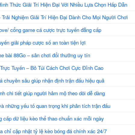
Hình Thức Giải Trí Hiện Đại Với Nhiều Lựa Chọn Hấp Dẫn
 Trải Nghiệm Giải Trí Hiện Đại Dành Cho Mọi Người Chơi
love/ cổng game cá cược trực tuyến đẳng cấp
yến giải pháp cược số an toàn tiện lợi
 bài 88Go – sân chơi đổi thưởng uy tín
 Trực Tuyến – Bỏ Túi Cách Chơi Cực Đỉnh Cao
á chuyên sâu giúp nhận định trận đấu hiệu quả
nh chi tiết giúp người hâm mộ theo dõi dễ dàng
à những yếu tố quan trọng khi phân tích trận đấu
 cấp dữ liệu kèo thể thao chuẩn xác mỗi ngày
a chỉ cập nhật tỷ lệ kèo bóng đá chính xác 24/7