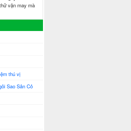
c thử vận may mà
ệm thú vị
gôi Sao Sân Cỏ