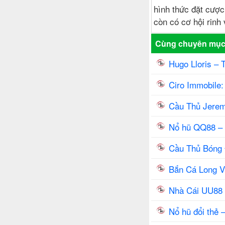
hình thức đặt cược
còn có cơ hội rinh
Cùng chuyên mụ
Hugo Lloris – 
Ciro Immobile:
Cầu Thủ Jerem
Nổ hũ QQ88 – K
Cầu Thủ Bóng 
Bắn Cá Long V
Nhà Cái UU88 
Nổ hũ đổi thẻ 