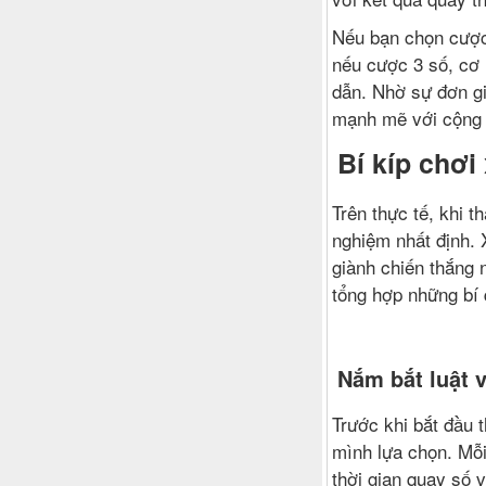
Nếu bạn chọn cược 
nếu cược 3 số, cơ 
dẫn. Nhờ sự đơn giả
mạnh mẽ với cộng 
Bí kíp chơ
Trên thực tế, khi 
nghiệm nhất định. 
giành chiến thắng n
tổng hợp những bí 
Nắm bắt luật v
Trước khi bắt đầu 
mình lựa chọn. Mỗi
thời gian quay số 