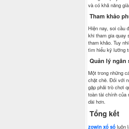
và có khả năng già
Tham khảo ph
Hiện nay, soi cầu 
khi tham gia quay 
tham khảo. Tuy nhi
tìm hiểu kỹ lưỡng 
Quản lý ngân 
Một trong những cá
chặt chẽ. Đối với 
gặp phải trò chơi 
toàn tài chính của 
dài hơn.
Tổng kết
luôn l
zowin xổ số