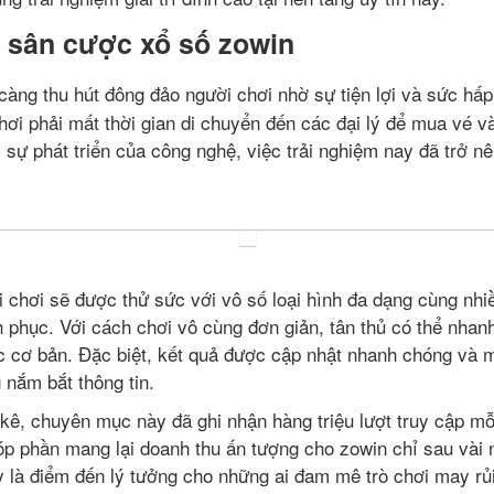
ề sân cược xổ số zowin
àng thu hút đông đảo người chơi nhờ sự tiện lợi và sức hấp 
hơi phải mất thời gian di chuyển đến các đại lý để mua vé v
 sự phát triển của công nghệ, việc trải nghiệm nay đã trở nê
i chơi sẽ được thử sức với vô số loại hình đa dạng cùng nh
 phục. Với cách chơi vô cùng đơn giản, tân thủ có thể nha
ác cơ bản. Đặc biệt, kết quả được cập nhật nhanh chóng và 
 nắm bắt thông tin.
 kê, chuyên mục này đã ghi nhận hàng triệu lượt truy cập mỗ
p phần mang lại doanh thu ấn tượng cho zowin chỉ sau vài
y là điểm đến lý tưởng cho những ai đam mê trò chơi may rủ