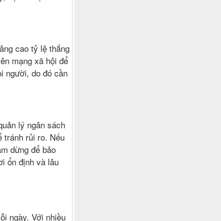
âng cao tỷ lệ thắng
trên mạng xã hội để
i người, do đó cần
 quản lý ngân sách
 tránh rủi ro. Nếu
tạm dừng để bảo
i ổn định và lâu
ỗi ngày. Với nhiều