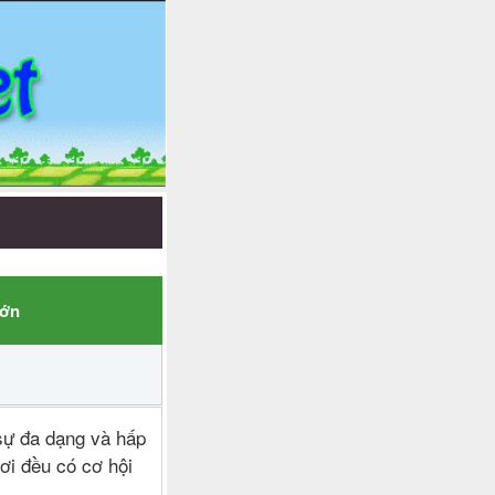
lớn
sự đa dạng và hấp
ơi đều có cơ hội