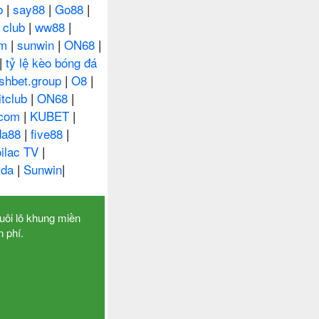
b
|
say88
|
Go88
|
 club
|
ww88
|
7m
|
sunwin
|
ON68
|
|
tỷ lệ kèo bóng đá
shbet.group
|
O8
|
hitclub
|
ON68
|
 com
|
KUBET
|
da88
|
five88
|
ilac TV
|
g da
|
Sunwin
|
nuôi lô khung miền
 phí.