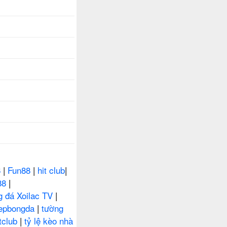
6
|
Fun88
|
hit club
|
88
|
ng đá Xoilac TV
|
iepbongda
|
tường
itclub
|
tỷ lệ kèo nhà