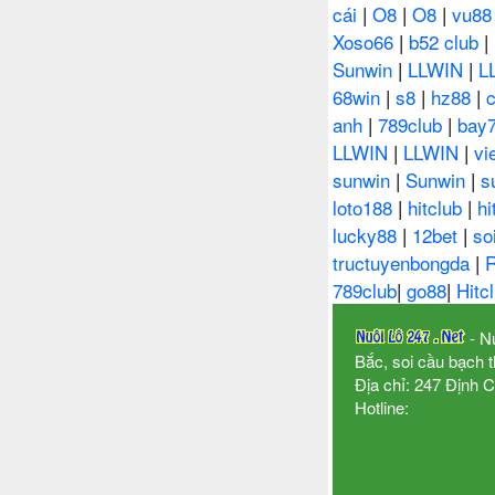
cái
|
O8
|
O8
|
vu8
Xoso66
|
b52 club
|
Sunwin
|
LLWIN
|
L
68win
|
s8
|
hz88
|
anh
|
789club
|
bay
LLWIN
|
LLWIN
|
vi
sunwin
|
Sunwin
|
s
loto188
|
hitclub
|
hi
lucky88
|
12bet
|
so
tructuyenbongda
|
789club
|
go88
|
Hitc
- Nu
Bắc, soi cầu bạch t
Địa chỉ: 247 Định 
Hotline: