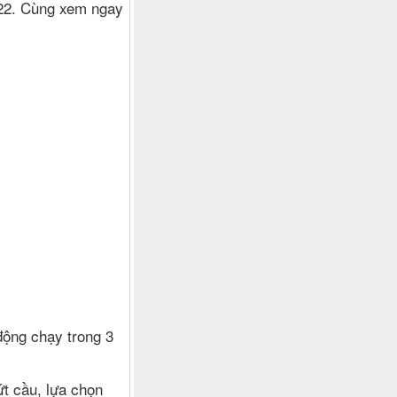
22. Cùng xem ngay
động chạy trong 3
ứt cầu, lựa chọn