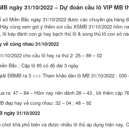
SMB ngày 31/10/2022 – Dự đoán cầu lô VIP MB t
ổ số Miền Bắc ngày 31/10/2022 được các chuyên gia hàng đầ
. Hãy cùng xem gợi ý thêm soi cầu XSMB 31/10/2022 hôm na
lô kép đánh con gì hay bạch thủ lô & song thủ lô con số 
y về cùng nhau 31/10/2022
10/2022 cho cầu lô hay ra thứ 2: 25 – 89 – 02
iền Bắc : Cặp lô 85 có độ dài 3 ngày
giải ĐBMB ra 3 >>> Tham khảo dàn lô MB 31/10/2022 : 030 
a ra: 47 – 84 – Hôm nay nên đánh 28 – 43 , lót thêm cặp 7
MB đẹp hay về cùng nhau: 32 – 04 ; 48 – 92
B ngày 31/10/2022
 chơi khá phổ biến và được nhiều lô thủ áp dụng hiện nay. 