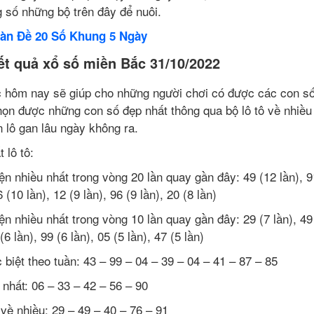
 số những bộ trên đây để nuôi.
àn Đề 20 Số Khung 5 Ngày
kết quả xổ số miền Bắc 31/10/2022
hôm nay sẽ giúp cho những người chơi có được các con số 
họn được những con số đẹp nhất thông qua bộ lô tô về nhiều
 lô gan lâu ngày không ra.
 lô tô:
n nhiều nhất trong vòng 20 lần quay gần đây: 49 (12 lần), 91
6 (10 lần), 12 (9 lần), 96 (9 lần), 20 (8 lần)
n nhiều nhất trong vòng 10 lần quay gần đây: 29 (7 lần), 49 
 (6 lần), 99 (6 lần), 05 (5 lần), 47 (5 lần)
c biệt theo tuần: 43 – 99 – 04 – 39 – 04 – 41 – 87 – 85
 nhất: 06 – 33 – 42 – 56 – 90
về nhiều: 29 – 49 – 40 – 76 – 91