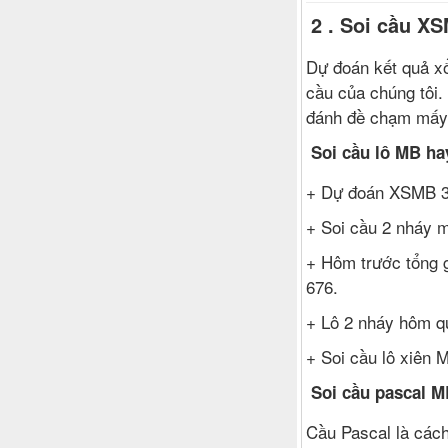
2 . Soi cầu X
Dự đoán kết quả x
cầu của chúng tôi
đánh đề chạm mấy, 
Soi cầu lô MB ha
+ Dự đoán XSMB 31/
+ Soi cầu 2 nháy m
+ Hôm trước tổng 
676.
+ Lô 2 nháy hôm qu
+ Soi cầu lô xiên 
Soi cầu pascal M
Cầu Pascal là cách