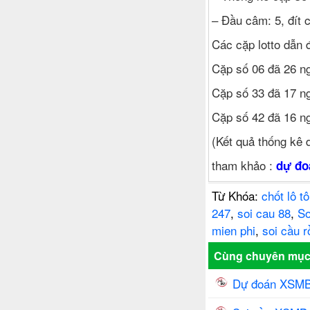
– Đầu câm: 5, đít 
Các cặp lotto dẫn 
Cặp số 06 đã 26 ng
Cặp số 33 đã 17 ng
Cặp số 42 đã 16 ng
(Kết quả thống kê 
tham khảo :
dự đo
Từ Khóa:
chốt lô tô
247
,
soi cau 88
,
So
mien phi
,
soi cầu 
Cùng chuyên mụ
Dự đoán XSMB 