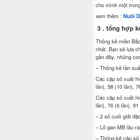
cho mình một trong
xem thêm :
Nuôi D
3 . tổng hợp 
Thống kê miền Bắc 
nhất. Bạn sẽ lựa c
gần đây, những con
– Thống kê tần suất
Các cặp số xuất hiệ
lần), 58 (10 lần), 7
Các cặp số xuất hiệ
lần), 76 (6 lần), 91
– 2 số cuối giải đặ
– Lô gan MB lâu ra
– Thống kê cặp số 