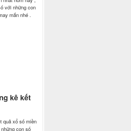
số với những con
 may mắn nhé .
ng kê kết
ết quả xổ số miền
 những con số