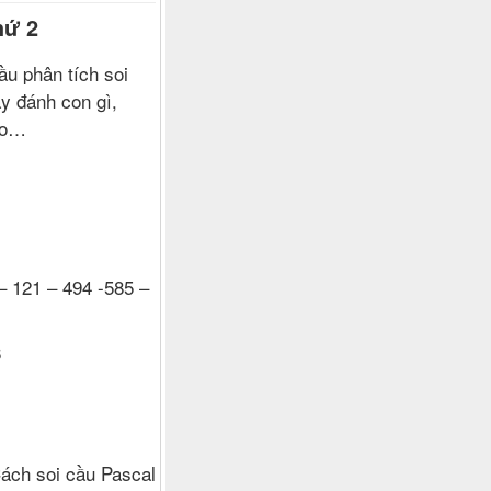
hứ 2
u phân tích soi
y đánh con gì,
nào…
– 121 – 494 -585 –
6
Cách soi cầu Pascal