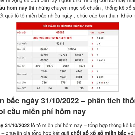
thì những chuyên mục số chuẩn , thống kê xổ 
cầu hôm nay
ết quả lô tô miền bắc nhiều ngày , chúc các bạn tham khảo
n bắc ngày 31/10/2022 – phân tích thố
oi cầu miễn phí hôm nay
lô tô miễn phí hôm nay – tổng hợp thống kê k
y 31/10/2022
 – chuyên gia tổng hợp kết quả
với
chốt số xổ số miền bắc