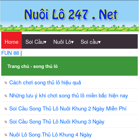
Home
Soi Cầu▾
Nuôi Lô▾
Soi cầu▾
FUN 88
|
Trang chủ
›
song thủ lô
Cách chơi song thủ lô hiệu quả
Những lưu ý khi chơi song thủ lô miền bắc hiện nay
Soi Cầu Song Thủ Lô Nuôi Khung 2 Ngày Miễn Phí
Soi Cầu Song Thủ Lô Nuôi Khung 3 Ngày
Nuôi Lô Song Thủ Lô Khung 4 Ngày