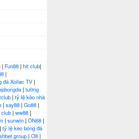
6
|
Fun88
|
hit club
|
88
|
ng đá Xoilac TV
|
iepbongda
|
tường
itclub
|
tỷ lệ kèo nhà
b
|
say88
|
Go88
|
 club
|
ww88
|
7m
|
sunwin
|
ON68
|
|
tỷ lệ kèo bóng đá
shbet.group
|
O8
|