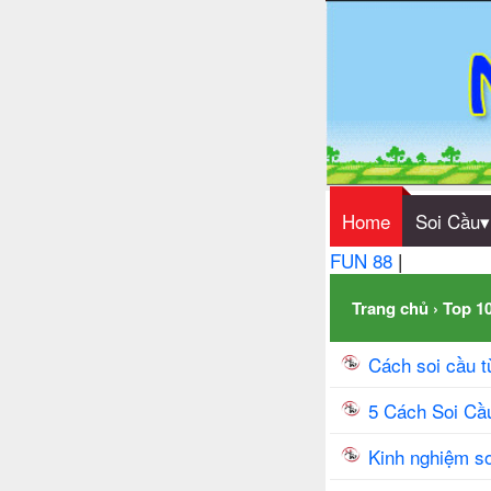
Home
Soi Cầu▾
FUN 88
|
Trang chủ
›
Top 10
Cách soi cầu từ
5 Cách Soi Cầ
Kinh nghiệm so