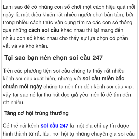
Làm sao để có những con số chơi một cách hiệu quả mỗi
ngày là một điều khiến rất nhiều người chơi bận tâm, bởi
trong nhiều cách thức vận dụng tím ra các con số thông
qua những
khác nhau thì lại mang đến
cách soi cầu
nhiều con số khác nhau cho thấy sự lựa chọn có phần
vất vả và khó khăn.
Tại sao bạn nên chọn soi cầu 247
Trên các phương tiện soi cầu chúng ta thấy rất nhiều
kênh soi cầu xuất hiện, nhưng với
soi cầu miền bắc
chúng ta nên tìm đến kênh soi cầu vip ,
chuẩn mỗi ngày
vậy tại sao nó lại thu hút đọc giả yêu mến lô đề tìm đến
rất nhiều.
Tăng cơ hội trúng thưởng
Có thể nói kênh
là một địa chỉ uy tín được
soi cầu 247
hình thành từ rất lâu, nơi hội tụ những chuyên gia soi cầu