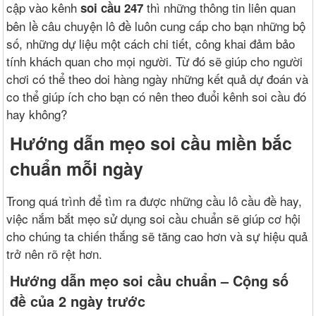
cập vào kênh
thì những thông tin liên quan
soi cầu 247
bên lề câu chuyện lô đề luôn cung cấp cho bạn những bộ
số, những dự liệu một cách chi tiết, công khai đảm bảo
tính khách quan cho mọi người. Từ đó sẽ giúp cho người
chơi có thể theo doi hàng ngày những kết quả dự đoán và
co thể giúp ích cho bạn có nên theo đuổi kênh soi cầu đó
hay không?
Hướng dẫn mẹo soi cầu miền bắc
chuẩn mỗi ngày
Trong quá trình để tìm ra được những cầu lô cầu đề hay,
việc nắm bắt mẹo sử dụng soi cầu chuẩn sẽ giúp cơ hội
cho chúng ta chiến thắng sẽ tăng cao hơn và sự hiệu quả
trở nên rõ rệt hơn.
Hướng dẫn mẹo soi cầu chuẩn – Cộng số
đề của 2 ngày trước