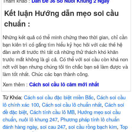
Tham khảo :
Dàn Đề 36 Số Nuôi Khung 2 Ngày
Kết luận Hướng dẫn mẹo soi cầu
chuẩn :
Những kết quả có thể minh chứng theo thời gian, chỉ cần
bạn kiên trì cố gắng tìm hiểu kỷ học hỏi với các thế hệ
đàn anh đi trước thì tất cả những thử thách khó khăn
trước mắt không là gì cả. Có thể với soi cầu còn khá non
nớt với bạn nhưng chúng tôi tin chắc bạn sẽ làm được và
làm tốt nhất. Chúc các bạn thành công.
Xem thêm :
Cách soi cầu lô câm mới nhất
Từ Khóa:
Cách soi cầu đặc biệt miền Bắc
,
Cách soi cầu
lô chính xác 100
,
Cách soi cầu lô chuẩn nhất
,
Cách soi
đề đặc biệt
,
Cách tính cầu lô MB
,
Hướng mẹo soi cầu
chuẩn
,
nuôi lô khung 247
,
Phương pháp tính lô chuẩn
đánh hàng ngày
,
soi cau 247
,
soi cầu rồng bạch kim
,
Top