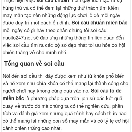
soi cầu chuẩn
hứng thú và có thể đem lại những thử thách tìm kiếm
may mắn tạo nên những động lực chơi lô đề mỗi ngày
được duy trì một cách ổn định.
Soi cầu chuẩn miền bắc
mỗi ngày có gì hãy theo chân chúng tôi soi cầu
nuoilo247.net sẽ đáp ứng những thông tin liên quan đến
việc soi cầu tìm ra các bộ số đẹp nhất tối ưu hóa cơ hội
chiến thắng về cho mình nhé.
Tổng quan về soi cầu
Nói đến soi cầu thì đây được xem như từ khóa phổ biến
và nó xem như chìa khóa có thể mang lại thành công cho
người chơi hay không cũng dựa vào nó.
Soi cầu lô đề
là phương pháp dựa trên lịch sử các kết quả
miền bắc
quay về trước đó mà chúng ta có thể nghiên cứu, phân
tích va đánh giá xem những quá trình hay cách thức nào
có thể mang lai những con số may mắn và có tỷ lệ cơ hội
dành chiến thắng cao nhất.