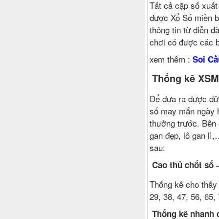
Tất cả cặp số xuấ
được Xổ Số miền b
thông tin từ diễn 
chơi có được các bộ
xem thêm :
Soi Cầ
Thống kê XSM
Để đưa ra được dữ
số may mắn ngày hô
thưởng trước. Bên 
gan đẹp, lô gan lì
sau:
Cao thủ chốt số
–
Thống kê cho thấy 
29, 38, 47, 56, 65,
Thống kê nhanh c