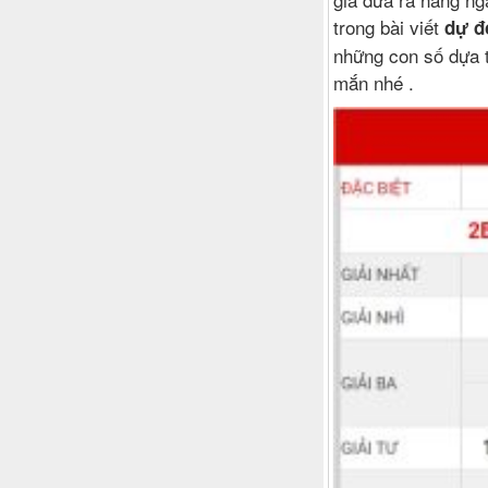
trong bài viết
dự đ
những con số dựa t
mắn nhé .