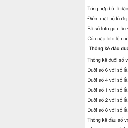
Tổng hợp bộ lô đặc 
Điểm mặt bộ lô đẹp
Bộ số loto gan lâu 
Các cặp loto lộn cù
Thống kê đầu đuô
Thống kê đuôi số v
Đuôi số 6 với số l
Đuôi số 4 với số l
Đuôi số 1 với số l
Đuôi số 2 với số l
Đuôi số 8 với số l
Thống kê đầu số vớ