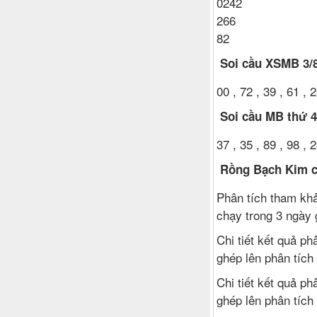
0242
266
82
Soi cầu XSMB 3/8
00 , 72 , 39 , 61 , 2
Soi cầu MB thứ 4
37 , 35 , 89 , 98 , 2
Rồng Bạch Kim c
Phân tích tham khả
chạy trong 3 ngày 
Chi tiết kết quả ph
ghép lên phân tích >
Chi tiết kết quả ph
ghép lên phân tích >