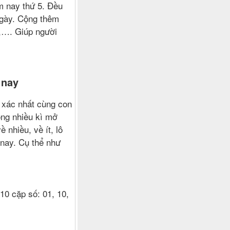
m nay thứ 5. Đều
ngày. Cộng thêm
y,…. Giúp người
 nay
 xác nhất cùng con
ong nhiều kì mở
nhiều, về ít, lô
 nay. Cụ thể như
10 cặp số: 01, 10,