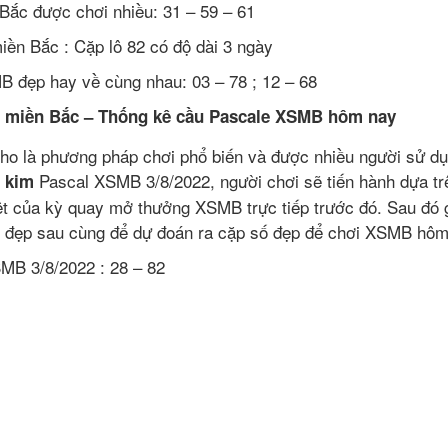
Bắc được chơi nhiều: 31 – 59 – 61
iền Bắc : Cặp lô 82 có độ dài 3 ngày
MB đẹp hay về cùng nhau: 03 – 78 ; 12 – 68
ố miền Bắc
– Thống kê cầu Pascale XSMB hôm nay
ho là phương pháp chơi phổ biến và được nhiều người sử dụ
Pascal XSMB 3/8/2022, người chơi sẽ tiến hành dựa trê
h kim
iệt của kỳ quay mở thưởng XSMB trực tiếp trước đó. Sau đó 
số đẹp sau cùng để dự đoán ra cặp số đẹp để chơi XSMB hôm
MB 3/8/2022 : 28 – 82