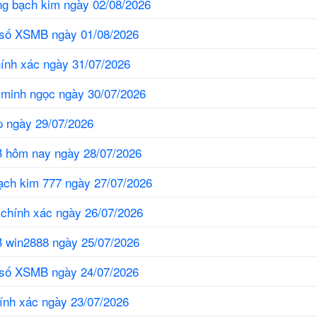
ng bạch kim ngày 02/08/2026
 số XSMB ngày 01/08/2026
ính xác ngày 31/07/2026
minh ngọc ngày 30/07/2026
p ngày 29/07/2026
 hôm nay ngày 28/07/2026
ạch kim 777 ngày 27/07/2026
chính xác ngày 26/07/2026
win2888 ngày 25/07/2026
 số XSMB ngày 24/07/2026
ính xác ngày 23/07/2026