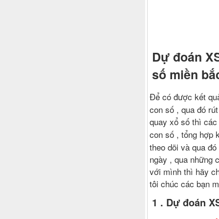
Dự đoán XS
số miền bắ
Để có được kết q
con số , qua đó rú
quay xổ số thì cá
con số , tổng hợp k
theo dõi và qua đ
ngày , qua những c
với mình thì hãy c
tôi chúc các bạn 
1 . Dự đoán X