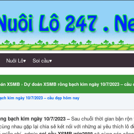
Nuôi Lô▾
Soi cầu▾
oán XSMB
›
Dự đoán XSMB rồng bạch kim ngày 10/7/2023 – cầu
ch kim ngày 10/7/2023 – cầu đẹp hôm nay
Sau chuỗi thời gian bận rộn
g bạch kim ngày 10/7/2023 –
cùng nhau gặp lại chia sẻ kết nối với những ai yêu thích lô
 miễn phí, admin
sẽ cùng các cộng
soi cầu XSMB win2888