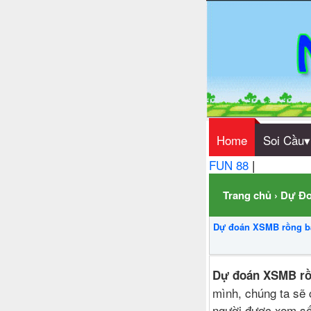
Home
Soi Cầu▾
FUN 88
|
Trang chủ
›
Dự Đ
Dự đoán XSMB rồng bạ
Dự đoán XSMB rồn
mình, chúng ta sẽ 
người được xem số