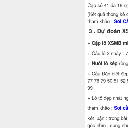
Cặp số 41 đã 16 ng
(Kết quả thống kê 
tham khảo :
Soi C
3 . Dự đoán X
+
Cặp lô XSMB mi
+ Cầu lô 2 nháy : 7
+
rồng
Nuôi lô kép
+ Cầu Đặc biệt đẹp
77 78 79 50 51 52 
99
+ Lô tô đẹp nhất ng
tham khảo :
Soi cầ
kết luận : trong b
góc nhìn , cũng nh