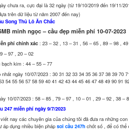
ày chưa ra, cực đại là 32 ngày (từ 19/10/2019 đến 19/11/20
dựa trên dữ liệu từ năm 2007 đến nay)
ầu Song Thủ Lô Ăn Chắc
SMB minh ngọc – cầu đẹp miễn phí 10-07-2023
: 23 – 32 , 13 – 31 , 56 – 65 , 89 – 98 , 49
ễn phí chính xác
9 – 97 , 20 – 02
 bạch kim : 44 – 55 – 77
 nhất ngày 10/07/2023 : 30 31 32 33 34 35 36 37 38 39 70 7
53 54 55 56 57 58 59 40 41 42 43 44 45 46 47 48 49 90 91 9
ày 10/07/2023 : 58 – 85 , 79 – 97 , 10 – 01 , 29 – 92 , 38 – 8
u 247 miễn phí ngày 9/7/2023
ài viết nay các chuyên gia của chúng tôi đã đưa ra những con
ư áp dụng nhiều biện pháp
chốt số , để có thể
soi cầu 247h