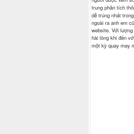
trung phân tích th
dễ trúng nhất tron
ngoài ra anh em cũ
website. Với lượng
hài lòng khi đến v
một kỳ quay may m