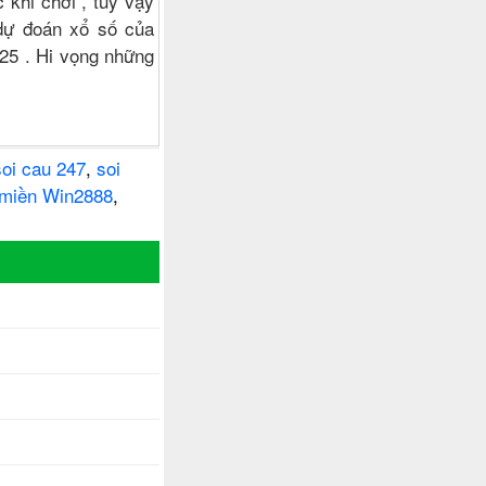
 khi chơi , tuy vậy
 dự đoán xổ số của
025 . Hi vọng những
soi cau 247
,
soi
 miền Win2888
,