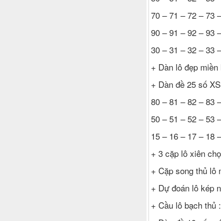
70 – 71 – 72 – 73 –
90 – 91 – 92 – 93 –
30 – 31 – 32 – 33 –
+ Dàn lô đẹp miền b
+ Dàn đề 25 số X
80 – 81 – 82 – 83 –
50 – 51 – 52 – 53 –
15 – 16 – 17 – 18 
+ 3 cặp lô xiên chọ
+ Cặp song thủ lô 
+ Dự đoán lô kép n
+ Cầu lô bạch thủ 