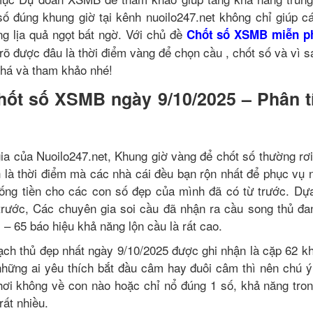
ố đúng khung giờ tại kênh nuoilo247.net không chỉ giúp c
g lịa quả ngọt bất ngờ. Với chủ đề
Chốt số XSMB miễn p
rõ được đâu là thời điểm vàng để chọn cầu , chốt số và vì sa
há và tham khảo nhé!
hốt số XSMB ngày 9/10/2025 – Phân t
ia của Nuoilo247.net, Khung giờ vàng để chốt số thường rơ
 là thời điểm mà các nhà cái đều bạn rộn nhất để phục vụ n
uống tiền cho các con số đẹp của mình đã có từ trước. Dự
trước, Các chuyên gia soi cầu đã nhận ra cầu song thủ đ
 – 65 báo hiệu khả năng lộn cầu là rất cao.
ch thủ đẹp nhất ngày 9/10/2025 được ghi nhận là cặp 62 khi 
những ai yêu thích bắt đầu câm hay đuôi câm thì nên chú ý
 hơi không về con nào hoặc chỉ nổ đúng 1 số, khả năng tro
rất nhiều.