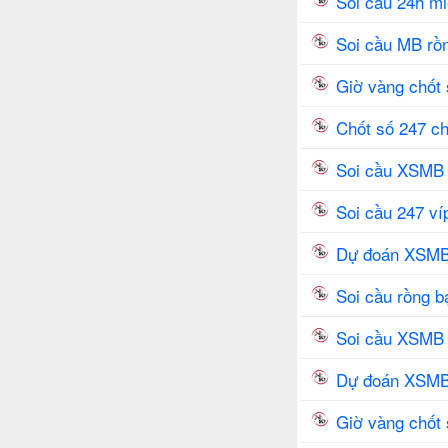
Soi cầu 24h mi
Soi cầu MB rồ
Giờ vàng chốt
Chốt số 247 ch
Soi cầu XSMB 
Soi cầu 247 ví
Dự đoán XSMB
Soi cầu rồng b
Soi cầu XSMB 
Dự đoán XSMB 
Giờ vàng chốt