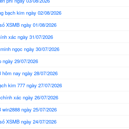
ễn phí ngày 03/08/2026
ng bạch kim ngày 02/08/2026
 số XSMB ngày 01/08/2026
ính xác ngày 31/07/2026
minh ngọc ngày 30/07/2026
p ngày 29/07/2026
 hôm nay ngày 28/07/2026
ạch kim 777 ngày 27/07/2026
chính xác ngày 26/07/2026
win2888 ngày 25/07/2026
 số XSMB ngày 24/07/2026