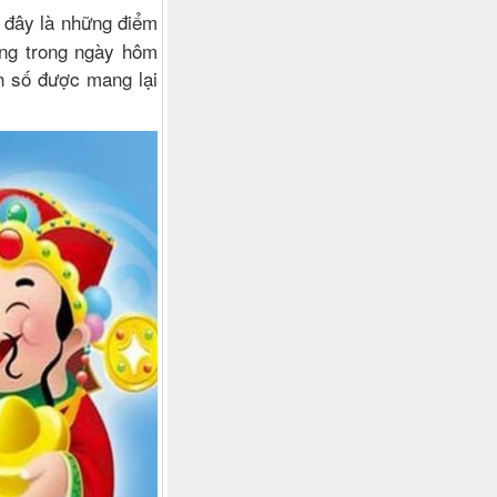
 đây là những điểm
ắng trong ngày hôm
àn số được mang lại