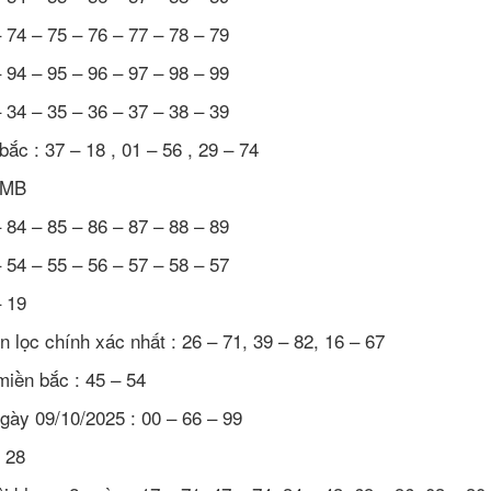
 74 – 75 – 76 – 77 – 78 – 79
 94 – 95 – 96 – 97 – 98 – 99
 34 – 35 – 36 – 37 – 38 – 39
ắc : 37 – 18 , 01 – 56 , 29 – 74
SMB
 84 – 85 – 86 – 87 – 88 – 89
 54 – 55 – 56 – 57 – 58 – 57
– 19
n lọc chính xác nhất : 26 – 71, 39 – 82, 16 – 67
miền bắc : 45 – 54
gày 09/10/2025 : 00 – 66 – 99
: 28