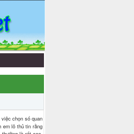
t việc chọn số quan
 em lô thủ tin rằng
thưởng là rất cao.