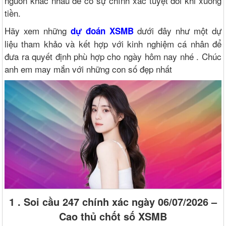
nguồn khác nhau để có sự chính xác tuyệt đối khi xuống
tiền
.
Hãy xem những
dưới đây như một dự
dự đoán XSMB
liệu tham khảo và kết hợp với kinh nghiệm cá nhân để
đưa ra quyết định phù hợp cho ngày hôm nay nhé
. Chúc
anh em may mắn với những con số đẹp nhất
1
. Soi cầu 247 chính xác ngày 06/07/2026 –
Cao thủ chốt số XSMB