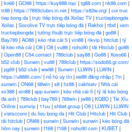
|
ko66
|
GO88
|
https://kuy888.top/
|
tg88.com
|
nk88.com
|
tr88
|
https://7893clubm.in.net
|
https://s82w.org/
|
coi truc
tiep bong da
|
trực tiếp bóng đá Xoilac TV
|
tructiepbongda
Xoilac
|
Socolive TV trực tiếp bóng đá
|
Rakhoi
|
ttbđ
|
xem
tructiepbongda
|
tường thuật trực tiếp bóng đá
|
go88
|
Bay789
|
AO88
|
kèo nhà cái 5
|
vin88
|
rikvip
|
hitclub
|
tỷ
lệ kèo nhà cái
|
O8
|
O8
|
vu88
|
nohu90
|
tải Hitclub
|
go88
|
Open88
|
C54.contact
|
789club
|
say88
|
Go88
|
Xoso66
|
b52 club
|
Sunwin
|
vu88
|
789club
|
https://sodo66.gr.com/
|
pg99
|
b52 club
|
ww88
|
Sunwin
|
LLWIN
|
LLWIN
|
https://u888li.com/
|
nổ hũ uy tín
|
ee88 đăng nhập
|
7m
|
sunwin
|
ON68
|
68win
|
s8
|
hz88
|
cakhiatv
|
Nhà cái
sv388
|
sin88
|
app sunwin
|
kèo nhà cái 5
|
tỷ lệ kèo bóng
đá anh
|
789club
|
bay789
|
789win
|
jw88
|
KQBD
|
Tài Xỉu
Online
|
sumvip
|
11uu
|
shbet.group
|
O8
|
LLWIN
|
LLWIN
|
vietsccore
|
du lieu bong da
|
Hit Club
|
Hitclub
|
Hit Club
|
tải hitclub
|
ON68
|
sunwin
|
Sunwin
|
sunwin
|
kèo bóng đá
hôm nay
|
sunwin
|
f168
|
f168
|
nohu90 com
|
KUBET
|