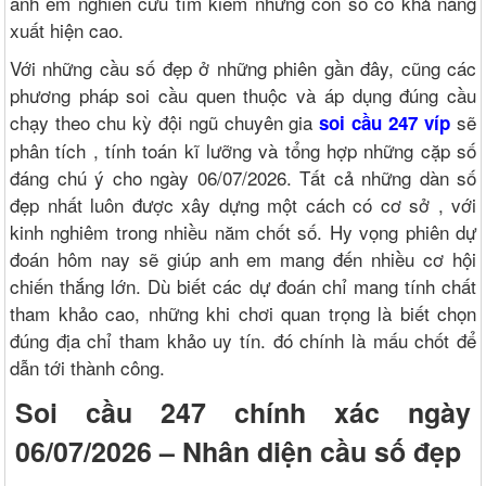
anh em nghiên cứu tìm kiếm những con số có khả năng
xuất hiện cao.
Với những cầu số đẹp ở những phiên gần đây, cũng các
phương pháp soi cầu quen thuộc và áp dụng đúng cầu
chạy theo chu kỳ đội ngũ chuyên gia
sẽ
soi cầu 247 víp
phân tích , tính toán kĩ lưỡng và tổng hợp những cặp số
đáng chú ý cho ngày 06/07/2026. Tất cả những dàn số
đẹp nhất luôn được xây dựng một cách có cơ sở , với
kinh nghiêm trong nhiều năm chốt số. Hy vọng phiên dự
đoán hôm nay sẽ giúp anh em mang đến nhiều cơ hội
chiến thắng lớn. Dù biết các dự đoán chỉ mang tính chất
tham khảo cao, những khi chơi quan trọng là biết chọn
đúng địa chỉ tham khảo uy tín. đó chính là mấu chốt để
dẫn tới thành công.
Soi cầu 247 chính xác ngày
06/07/2026 – Nhân diện cầu số đẹp