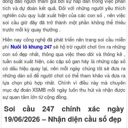
đông đảo người tham gia bởi sự hấp dẫn trong việc phân
tích và dự đoán kết quả. Đối với những người yêu thích
nghiên cứu quy luật xuất hiện của các con số , nên việc
soi cầu giờ đây đã trở thành một phần không thể thiếu
trước mỗi kỳ quay thưởng .
Hiên nay công nghệ đã phát triển nên trang soi cầu miễn
phí
sẽ hộ trờ người chơi tìm ra những
Nuôi lô khung 247
con số đẹp nhất, thông qua việc theo dõi và thống kê ,
tuần suất xuất hiện, các cặp số gan hãy là những cặp số
có dấu hiệu quay lại, nên mỗi ngày chúng tôi sẽ đưa ra
những dàn số để người chơi có thể tham khảo và đưa ra
lựa chọn phù hợp nhất. Chính vì điều này mà chuyên
mục dự đoán XSMB mỗi ngày luôn thu hút và nhận được
sự quan tâm lớn từ cộng đồng.
Soi cầu 247 chính xác ngày
19/06/2026 – Nhận diện cầu số đẹp