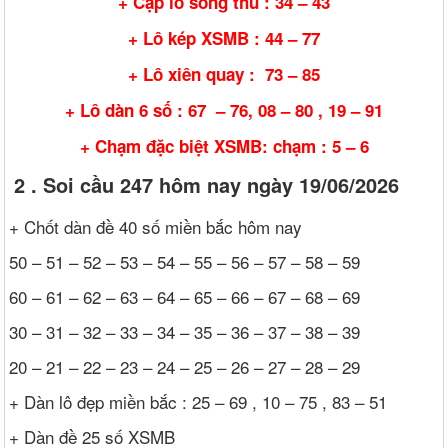
+ Cặp lô song thủ : 34 – 43
+ Lô kép XSMB : 44 – 77
+ Lô xiên quay : 73 – 85
+ Lô dàn 6 số : 67 – 76, 08 – 80 , 19 – 91
+ Chạm đặc biệt XSMB: chạm : 5 – 6
2 . Soi cầu 247 hôm nay ngày 19/06/2026
+ Chốt dàn đề 40 số miền bắc hôm nay
50 – 51 – 52 – 53 – 54 – 55 – 56 – 57 – 58 – 59
60 – 61 – 62 – 63 – 64 – 65 – 66 – 67 – 68 – 69
30 – 31 – 32 – 33 – 34 – 35 – 36 – 37 – 38 – 39
20 – 21 – 22 – 23 – 24 – 25 – 26 – 27 – 28 – 29
+ Dàn lô đẹp miền bắc : 25 – 69 , 10 – 75 , 83 – 51
+ Dàn đề 25 số XSMB