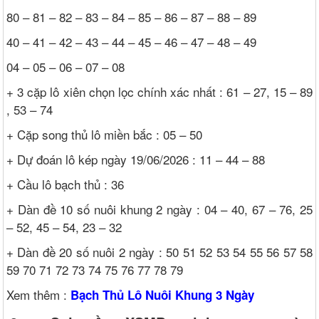
80 – 81 – 82 – 83 – 84 – 85 – 86 – 87 – 88 – 89
40 – 41 – 42 – 43 – 44 – 45 – 46 – 47 – 48 – 49
04 – 05 – 06 – 07 – 08
+ 3 cặp lô xiên chọn lọc chính xác nhất : 61 – 27, 15 – 89
, 53 – 74
+ Cặp song thủ lô miền bắc : 05 – 50
+ Dự đoán lô kép ngày 19/06/2026 : 11 – 44 – 88
+ Cầu lô bạch thủ : 36
+ Dàn đề 10 số nuôi khung 2 ngày : 04 – 40, 67 – 76, 25
– 52, 45 – 54, 23 – 32
+ Dàn đề 20 số nuôi 2 ngày : 50 51 52 53 54 55 56 57 58
59 70 71 72 73 74 75 76 77 78 79
Xem thêm :
Bạch Thủ Lô Nuôi Khung 3 Ngày