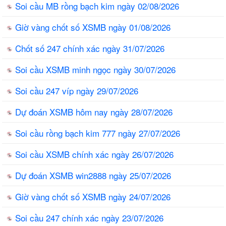
Soi cầu MB rồng bạch kim ngày 02/08/2026
Giờ vàng chốt số XSMB ngày 01/08/2026
Chốt số 247 chính xác ngày 31/07/2026
Soi cầu XSMB minh ngọc ngày 30/07/2026
Soi cầu 247 víp ngày 29/07/2026
Dự đoán XSMB hôm nay ngày 28/07/2026
Soi cầu rồng bạch kim 777 ngày 27/07/2026
Soi cầu XSMB chính xác ngày 26/07/2026
Dự đoán XSMB win2888 ngày 25/07/2026
Giờ vàng chốt số XSMB ngày 24/07/2026
Soi cầu 247 chính xác ngày 23/07/2026