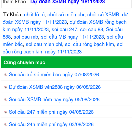
tham khảo :
Dự đoán XSMB ngày 10/11/2023
Từ Khóa:
chốt lô tô
,
chốt số miễn phí
,
chốt số XSMB
,
dự
đoán XSMB ngày 11/11/2023
,
dự đoán XSMB rồng bạch
kim ngày 11/11/2023
,
soi cau 247
,
soi cau 88
,
Soi cầu
888
,
soi cau mb
,
soi cầu MB ngày 11/11/2023
,
soi cầu
miền bắc
,
soi cau mien phi
,
soi cầu rồng bạch kim
,
soi
cầu rồng bạch kim ngày 11/11/2023
Cùng chuyên mục
Soi cầu xổ số miền bắc ngày 07/08/2026
Dự đoán XSMB win2888 ngày 06/08/2026
Soi cầu XSMB hôm nay ngày 05/08/2026
Soi cầu 247 miễn phí ngày 04/08/2026
Soi cầu 24h miễn phí ngày 03/08/2026