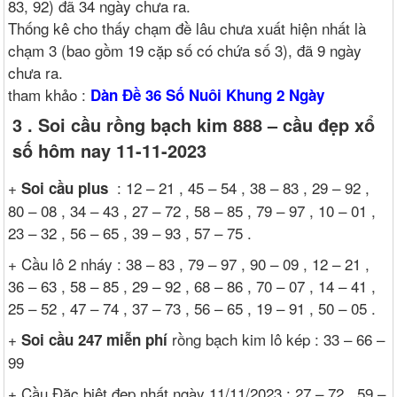
83, 92) đã 34 ngày chưa ra.
Thống kê cho thấy chạm đề lâu chưa xuất hiện nhất là
chạm 3 (bao gồm 19 cặp số có chứa số 3), đã 9 ngày
chưa ra.
tham khảo :
Dàn Đề 36 Số Nuôi Khung 2 Ngày
3 . Soi cầu rồng bạch kim 888 – cầu đẹp xổ
số hôm nay 11-11-2023
+
: 12 – 21 , 45 – 54 , 38 – 83 , 29 – 92 ,
Soi cầu plus
80 – 08 , 34 – 43 , 27 – 72 , 58 – 85 , 79 – 97 , 10 – 01 ,
23 – 32 , 56 – 65 , 39 – 93 , 57 – 75 .
+ Cầu lô 2 nháy : 38 – 83 , 79 – 97 , 90 – 09 , 12 – 21 ,
36 – 63 , 58 – 85 , 29 – 92 , 68 – 86 , 70 – 07 , 14 – 41 ,
25 – 52 , 47 – 74 , 37 – 73 , 56 – 65 , 19 – 91 , 50 – 05 .
+
rồng bạch kim lô kép : 33 – 66 –
Soi cầu 247 miễn phí
99
+ Cầu Đặc biệt đẹp nhất ngày 11/11/2023 : 27 – 72 , 59 –