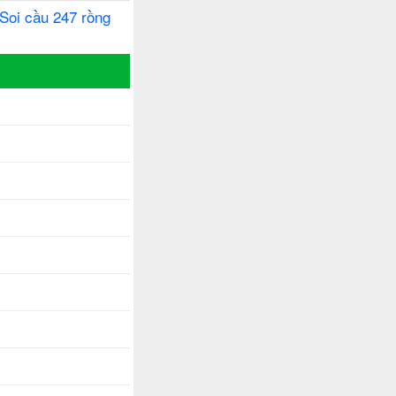
Soi cầu 247 rồng