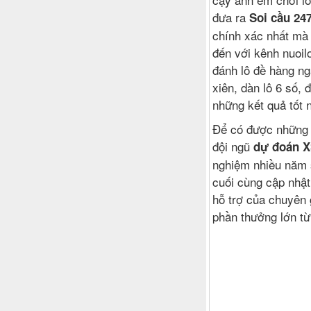
đưa ra
Soi cầu 247
chính xác nhất mà 
đến với kênh nuoil
đánh lô đề hàng ng
xiên, dàn lô 6 số,
những kết quả tốt 
Để có được những 
đội ngũ
dự đoán 
nghiệm nhiều năm s
cuối cùng cập nhật
hỗ trợ của chuyên
phần thưởng lớn từ