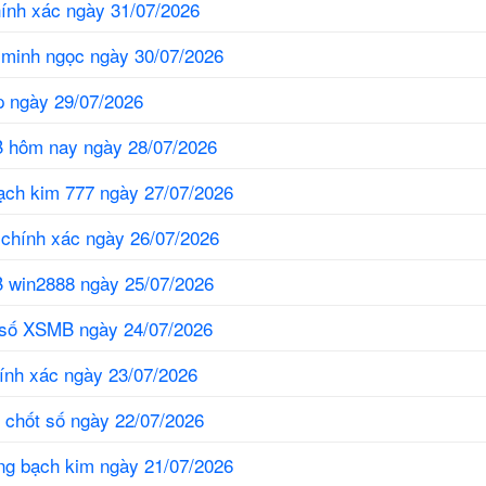
ính xác ngày 31/07/2026
minh ngọc ngày 30/07/2026
p ngày 29/07/2026
 hôm nay ngày 28/07/2026
ạch kim 777 ngày 27/07/2026
chính xác ngày 26/07/2026
win2888 ngày 25/07/2026
 số XSMB ngày 24/07/2026
ính xác ngày 23/07/2026
 chốt số ngày 22/07/2026
ng bạch kim ngày 21/07/2026