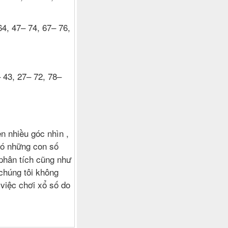
64, 47– 74, 67– 76,
 43, 27– 72, 78–
n nhiều góc nhìn ,
có những con số
 phân tích cũng như
chúng tôi không
việc chơi xổ số do