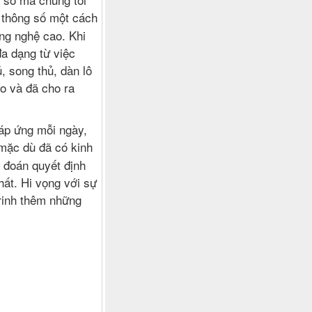
 thông số một cách
ng nghệ cao. Khi
a dạng từ việc
, song thủ, dàn lô
ao và đã cho ra
áp ứng mỗi ngày,
mặc dù đã có kinh
 đoán quyết định
hất. Hi vọng với sự
rinh thêm những