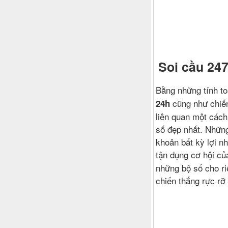
Soi cầu 247
Bằng những tính to
cũng như chiến
24h
liên quan một cách
số đẹp nhất. Những
khoản bất kỳ lợi 
tận dụng cơ hội c
những bộ số cho r
chiến thắng rực rỡ