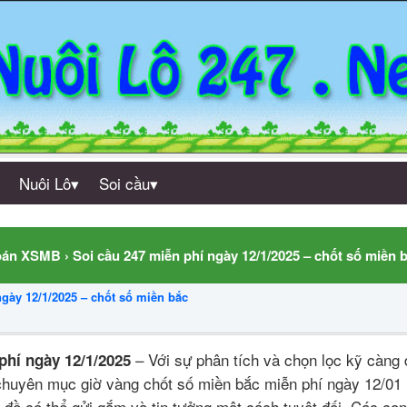
Nuôi Lô▾
Soi cầu▾
oán XSMB
›
Soi cầu 247 miễn phí ngày 12/1/2025 – chốt số miền 
ngày 12/1/2025 – chốt số miền bắc
– Với sự phân tích và chọn lọc kỹ càng
phí ngày 12/1/2025
huyên mục giờ vàng chốt số miền bắc miễn phí ngày 12/01 lu
 đề có thể gửi gắm và tin tưởng một cách tuyệt đối. Các co