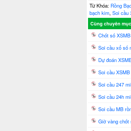
Từ Khóa:
Rồng Bạc
bạch kim
,
Soi cầu
Cùng chuyên mụ
Chốt số XSMB 
Soi cầu xổ số 
Dự đoán XSMB 
Soi cầu XSMB 
Soi cầu 247 mi
Soi cầu 24h mi
Soi cầu MB rồ
Giờ vàng chốt