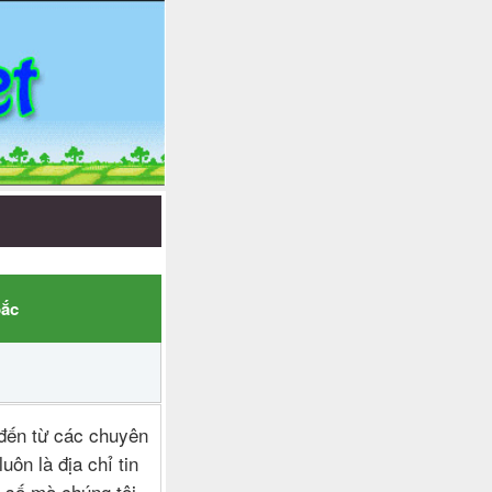
bắc
 đến từ các chuyên
ôn là địa chỉ tin
n số mà chúng tôi