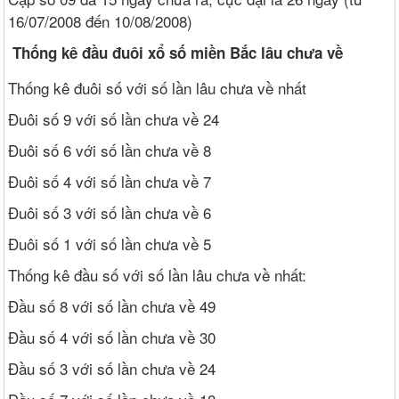
16/07/2008 đến 10/08/2008)
Thống kê đầu đuôi xổ số miền Bắc lâu chưa về
Thống kê đuôi số với số lần lâu chưa về nhất
Đuôi số 9 với số lần chưa về 24
Đuôi số 6 với số lần chưa về 8
Đuôi số 4 với số lần chưa về 7
Đuôi số 3 với số lần chưa về 6
Đuôi số 1 với số lần chưa về 5
Thống kê đầu số với số lần lâu chưa về nhất:
Đầu số 8 với số lần chưa về 49
Đầu số 4 với số lần chưa về 30
Đầu số 3 với số lần chưa về 24