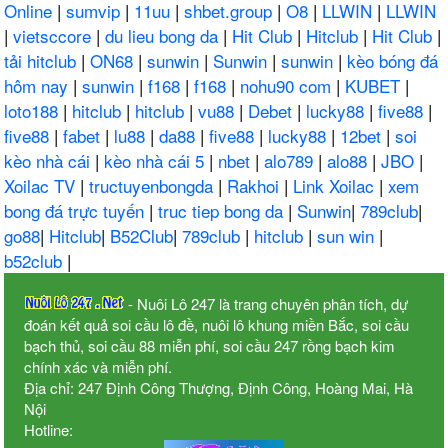
Online
|
sumvip
|
11uu
|
shbet.group
|
O8
|
LLWIN
|
LLWIN
|
vietsccore
|
du lieu bong da
|
Hit Club
|
Hitclub
|
Hit Club
|
tải hitclub
|
ON68
|
sunwin
|
Sunwin
|
sunwin
|
kèo bóng đá
hôm nay
|
sunwin
|
f168
|
f168
|
nohu90 com
|
KUBET
|
loto188
|
hitclub
|
hitclub
|
vu88
|
Debet
|
lucky88
|
five88
|
five88
|
fabet
|
lu88
|
da88
|
five88
|
lucky88
|
12bet
|
soi
kèo nhà cái
|
kèo nhà cái 5
|
nbet
|
alo789
|
alo88
|
JBO
|
Xoilac TV
|
tructuyenbongda
|
Rakhoi
|
Link Xoilac
|
xem
bong đá trực tuyến
|
truc tiep bong da
|
Sunwin
|
789club
|
go88
|
Hitclub
|
B52Club
|
789club
|
hitclub
|
sun win
|
b52club
|
- Nuôi Lô 247 là trang chuyên phân tích, dự
đoán kết quả soi cầu lô đề, nuôi lô khung miền Bắc, soi cầu
bạch thủ, soi cầu 88 miễn phí, soi cầu 247 rồng bạch kim
chính xác và miễn phí.
Địa chỉ: 247 Định Công Thượng, Định Công, Hoàng Mai, Hà
Nội
Hotline: