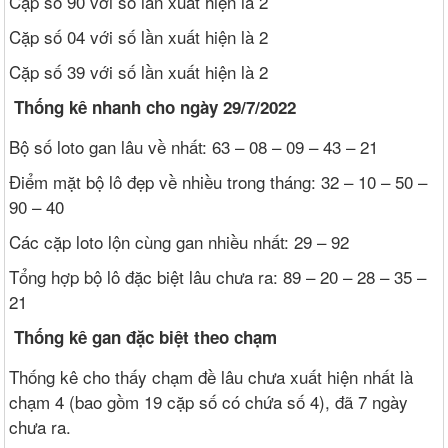
Cặp số 90 với số lần xuất hiện là 2
Cặp số 04 với số lần xuất hiện là 2
Cặp số 39 với số lần xuất hiện là 2
Thống kê nhanh cho ngày 29/7/2022
Bộ số loto gan lâu về nhất: 63 – 08 – 09 – 43 – 21
Điểm mặt bộ lô đẹp về nhiều trong tháng: 32 – 10 – 50 –
90 – 40
Các cặp loto lộn cùng gan nhiều nhất: 29 – 92
Tổng hợp bộ lô đặc biệt lâu chưa ra: 89 – 20 – 28 – 35 –
21
Thống kê gan đặc biệt theo chạm
Thống kê cho thấy chạm đề lâu chưa xuất hiện nhất là
chạm 4 (bao gồm 19 cặp số có chứa số 4), đã 7 ngày
chưa ra.