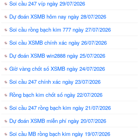
Soi cầu 247 víp ngày 29/07/2026
Dự đoán XSMB hôm nay ngày 28/07/2026
Soi cầu rồng bạch kim 777 ngày 27/07/2026
Soi cầu XSMB chính xác ngày 26/07/2026
Dự đoán XSMB win2888 ngày 25/07/2026
Giờ vàng chốt số XSMB ngày 24/07/2026
Soi cầu 247 chính xác ngày 23/07/2026
Rồng bạch kim chốt số ngày 22/07/2026
Soi cầu 247 rồng bạch kim ngày 21/07/2026
Dự đoán XSMB miễn phí ngày 20/07/2026
Soi cầu MB rồng bạch kim ngày 19/07/2026