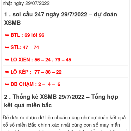
nhật ngày 29/07/2022
1 . soi cầu 247 ngày 29/7/2022 – dự đoán
XSMB
➥ BTL : 69 lót 96
➥ STL: 47 – 74
➥ LÔ XIÊN : 56 – 24 , 79 – 45
➥ LÔ KÉP : 77 – 88 – 22
➥ ĐB CHẠM : 2 – 4 – 6
2 . Thống kê XSMB 29/7/2022 – Tổng hợp
kết quả miền bắc
Để đưa ra được dữ liệu chuẩn cũng như dự đoán kết quả
xổ số miền Bắc chính xác nhất cùng con số may mắn