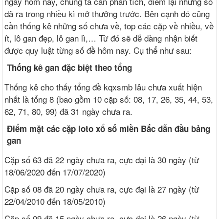
ngày hôm nay, chúng ta cần phân tích, điểm lại những số
đã ra trong nhiều kì mở thưởng trước. Bên cạnh đó cũng
cần thống kê những số chưa về, top các cặp về nhiều, về
ít, lô gan đẹp, lô gan lì,… Từ đó sẽ dễ dàng nhận biết
được quy luật từng số đề hôm nay. Cụ thể như sau:
Thống kê gan đặc biệt theo tổng
Thống kê cho thấy tổng đề kqxsmb lâu chưa xuất hiện
nhất là tổng 8 (bao gồm 10 cặp số: 08, 17, 26, 35, 44, 53,
62, 71, 80, 99) đã 31 ngày chưa ra.
Điểm mặt các cặp loto xổ số miền Bắc dẫn đầu bảng
gan
Cặp số 63 đã 22 ngày chưa ra, cực đại là 30 ngày (từ
18/06/2020 đến 17/07/2020)
Cặp số 08 đã 20 ngày chưa ra, cực đại là 27 ngày (từ
22/04/2010 đến 18/05/2010)
Cặp số 09 đã 15 ngày chưa ra, cực đại là 26 ngày (từ