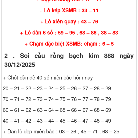
+ Lô kép XSMB : 33 – 11
+ Lô xiên quay : 43 – 76
+ Lô dàn 6 số : 59 – 95 , 68 – 86 , 38 – 83
+ Chạm đặc biệt XSMB: chạm : 6 – 5
2 . Soi cầu rồng bạch kim 888 ngày
30/12/2025
+ Chốt dàn đề 40 số miền bắc hôm nay
20 – 21 – 22 – 23 – 24 – 25 – 26 – 27 – 28 – 29
70 – 71 – 72 – 73 – 74 – 75 – 76 – 77 – 78 – 79
60 – 61 – 62 – 63 – 64 – 65 – 66 – 67 – 68 – 69
40 – 41 – 42 – 43 – 44 – 45 – 46 – 47 – 48 – 49
+ Dàn lô đẹp miền bắc : 03 – 26 , 45 – 71 , 68 – 25