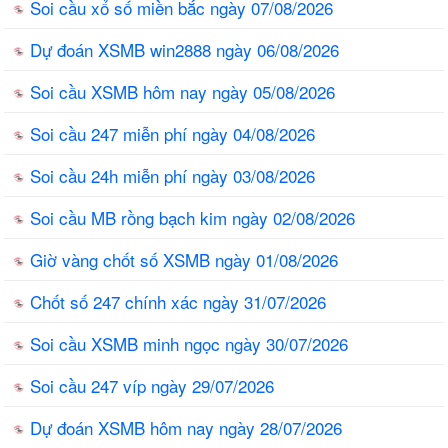
Soi cầu xổ số miền bắc ngày 07/08/2026
Dự đoán XSMB win2888 ngày 06/08/2026
Soi cầu XSMB hôm nay ngày 05/08/2026
Soi cầu 247 miễn phí ngày 04/08/2026
Soi cầu 24h miễn phí ngày 03/08/2026
Soi cầu MB rồng bạch kim ngày 02/08/2026
Giờ vàng chốt số XSMB ngày 01/08/2026
Chốt số 247 chính xác ngày 31/07/2026
Soi cầu XSMB minh ngọc ngày 30/07/2026
Soi cầu 247 víp ngày 29/07/2026
Dự đoán XSMB hôm nay ngày 28/07/2026