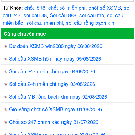
Từ Khóa:
chốt lô tô
,
chốt số miễn phí
,
chốt số XSMB
,
soi
cau 247
,
soi cau 88
,
Soi cầu 888
,
soi cau mb
,
soi cầu
miền bắc
,
soi cau mien phi
,
soi cầu rồng bạch kim
Cùng chuyên mục
Dự đoán XSMB win2888 ngày 06/08/2026
Soi cầu XSMB hôm nay ngày 05/08/2026
Soi cầu 247 miễn phí ngày 04/08/2026
Soi cầu 24h miễn phí ngày 03/08/2026
Soi cầu MB rồng bạch kim ngày 02/08/2026
Giờ vàng chốt số XSMB ngày 01/08/2026
Chốt số 247 chính xác ngày 31/07/2026
Soi cầu XSMB minh ngọc ngày 30/07/2026