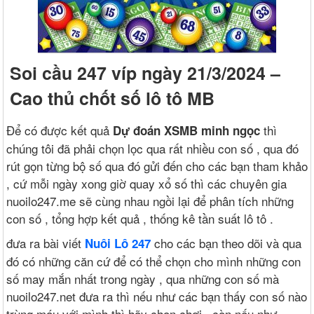
Soi cầu 247 víp ngày 21/3/2024
–
Cao thủ chốt số lô tô MB
Để có được kết quả
thì
Dự đoán XSMB minh ngọc
chúng tôi đã phải chọn lọc qua rất nhiều con số , qua đó
rút gọn từng bộ số qua đó gửi đến cho các bạn tham khảo
, cứ mỗi ngày xong giờ quay xổ số thì các chuyên gia
nuoilo247.me sẽ cùng nhau ngồi lại để phân tích những
con số , tổng hợp kết quả , thống kê tần suất lô tô .
đưa ra bài viết
cho các bạn theo dõi và qua
Nuôi Lô 247
đó có những căn cứ để có thể chọn cho mình những con
số may mắn nhất trong ngày , qua những con số mà
nuoilo247.net đưa ra thì nếu như các bạn thấy con số nào
trùng máu với mình thì hãy chọn chơi , còn nếu như