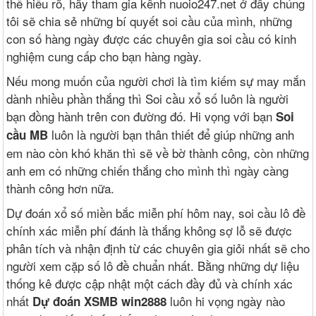
thể hiểu rõ, hãy tham gia kênh nuoio247.net ở đây chúng
tôi sẽ chia sẻ những bí quyết soi cầu của mình, những
con số hàng ngày được các chuyên gia soi cầu có kinh
nghiệm cung cấp cho bạn hàng ngày.
Nếu mong muốn của người chơi là tìm kiếm sự may mắn
dành nhiều phần thắng thì Soi cầu xổ số luôn là người
bạn đồng hành trên con đường đó. Hi vọng với bạn
Soi
luôn là người bạn thân thiết để giúp những anh
cầu MB
em nào còn khó khăn thì sẽ về bờ thành công, còn những
anh em có những chiến thắng cho mình thì ngày càng
thành công hơn nữa.
Dự đoán xổ số miền bắc miễn phí hôm nay, soi cầu lô đề
chính xác miễn phí đánh là thắng không sợ lỗ sẽ được
phân tích và nhận định từ các chuyên gia giỏi nhất sẽ cho
người xem cặp số lô đề chuẩn nhất. Bằng những dự liệu
thống kê được cập nhật một cách đầy đủ và chính xác
nhất
luôn hi vọng ngày nào
Dự đoán XSMB win2888