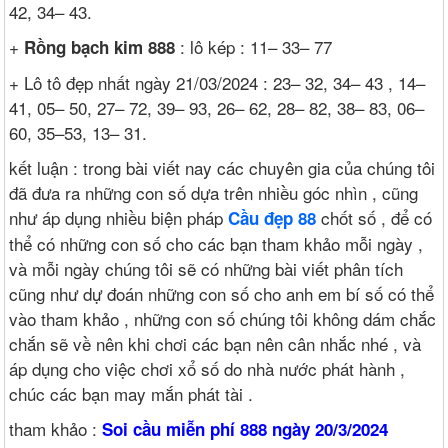
42, 34– 43.
+
: lô kép : 11– 33– 77
Rồng bạch kim 888
+ Lô tô đẹp nhất ngày 21/03/2024 : 23– 32, 34– 43 , 14–
41, 05– 50, 27– 72, 39– 93, 26– 62, 28– 82, 38– 83, 06–
60, 35–53, 13– 31.
kết luận : trong bài viết nay các chuyên gia của chúng tôi
đã đưa ra những con số dựa trên nhiều góc nhìn , cũng
như áp dụng nhiều biện pháp
chốt số , để có
Cầu đẹp 88
thể có những con số cho các bạn tham khảo mỗi ngày ,
và mỗi ngày chúng tôi sẽ có những bài viết phân tích
cũng như dự đoán những con số cho anh em bí số có thể
vào tham khảo , những con số chúng tôi không dám chắc
chắn sẽ về nên khi chơi các bạn nên cân nhắc nhé , và
áp dụng cho việc chơi xổ số do nhà nước phát hành ,
chúc các bạn may mắn phát tài .
tham khảo :
Soi cầu miễn phí 888 ngày 20/3/2024