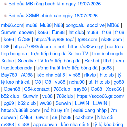
Soi cầu MB rồng bạch kim ngày 19/07/2026
Soi cầu XSMB chính xác ngày 18/07/2026
mb66.com
|
mu88
|
Mu88
|
hi88
|
bongdalu
|
socolive
|
MB66
|
Sunwin
|
saowin
|
ko66
|
Fun88
|
hit club
|
mu88
|
f168
|
f168
|
ko66
|
GO88
|
https://kuy888.top/
|
tg88.com
|
nk88.com
|
tr88
|
https://7893clubm.in.net
|
https://s82w.org/
|
coi truc
tiep bong da
|
trực tiếp bóng đá Xoilac TV
|
tructiepbongda
Xoilac
|
Socolive TV trực tiếp bóng đá
|
Rakhoi
|
ttbđ
|
xem
tructiepbongda
|
tường thuật trực tiếp bóng đá
|
go88
|
Bay789
|
AO88
|
kèo nhà cái 5
|
vin88
|
rikvip
|
hitclub
|
tỷ
lệ kèo nhà cái
|
O8
|
O8
|
vu88
|
nohu90
|
tải Hitclub
|
go88
|
Open88
|
C54.contact
|
789club
|
say88
|
Go88
|
Xoso66
|
b52 club
|
Sunwin
|
vu88
|
789club
|
https://sodo66.gr.com/
|
pg99
|
b52 club
|
ww88
|
Sunwin
|
LLWIN
|
LLWIN
|
https://u888li.com/
|
nổ hũ uy tín
|
ee88 đăng nhập
|
7m
|
sunwin
|
ON68
|
68win
|
s8
|
hz88
|
cakhiatv
|
Nhà cái
sv388
|
sin88
|
app sunwin
|
kèo nhà cái 5
|
tỷ lệ kèo bóng