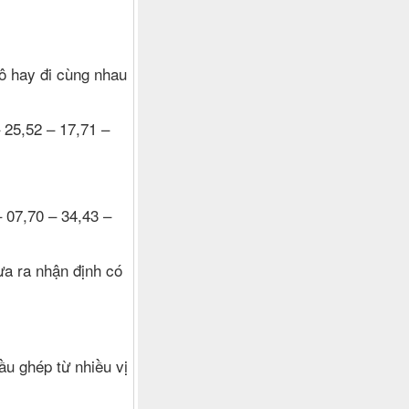
ô hay đi cùng nhau
 25,52 – 17,71 –
 07,70 – 34,43 –
a ra nhận định có
ầu ghép từ nhiều vị