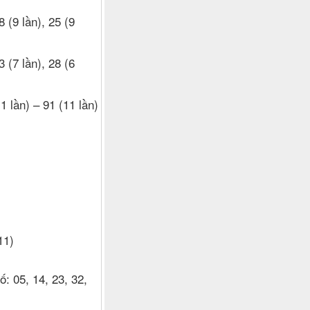
 (9 lần), 25 (9
 (7 lần), 28 (6
1 lần) –
91
(11 lần)
11)
: 05, 14, 23, 32,