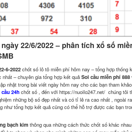
 ngày 22/6/2022 – phân tích xổ số miề
XSMB
chốt số lô tô miễn phí hôm nay – tổng hợp thống 
22-6-2022
 nhất – chuyên gia tổng hợp kết quả
Soi cầu miễn phí 888
ập nhật trong bài viết ngày hôm nay cho các bạn tham khảo
chốt số , đến với https://nuoilo247.net/
chúng tôi t
i cầu 24h
ghiệm những bộ số đẹp nhất và có tỉ lê ra cao nhất , ngoài 
g như tổng hợp kết quả cũng có thể hỗ trợ được các bạn tron
thông qua những cách thức chốt số khác nhau
ồng bạch kim