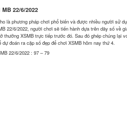
l MB 22/6/2022
ho là phương pháp chơi phổ biến và được nhiều người sử dụ
B 22/6/2022, người chơi sẽ tiến hành dựa trên dãy số về giả
ở thưởng XSMB trực tiếp trước đó. Sau đó ghép chúng lại vớ
ể dự đoán ra cặp số đẹp để chơi XSMB hôm nay thứ 4.
SMB 22/6/2022 : 97 – 79