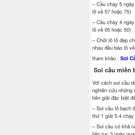
– Cầu chạy 5 ngày 
lô về 57 hoặc 75)
– Cầu chạy 4 ngày 
lô về 05 hoặc 50)
– Chốt lô tô đẹp c
nhau đều báo lô về
tham khảo :
Soi C
Soi cầu miền 
Với cách soi cầu d
nghiên cứu những v
tiên giải đặc biệt đ
– Soi cầu lô bạch 
thứ 1 giải 5.4 chạy
– Soi cầu có khả nă
liên tục 3 ngày qua