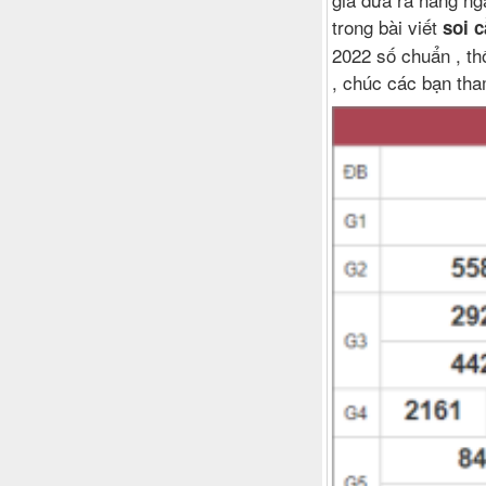
trong bài viết
soi 
2022 số chuẩn , th
, chúc các bạn th