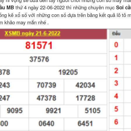
thứ 4 ngày 22-06-2022 thì những chuyên mục
cầu MB
Soi cầ
ống kê xổ số với những con số dựa trên bảng kết quả lô tô 
am khảo may mắn nhé .