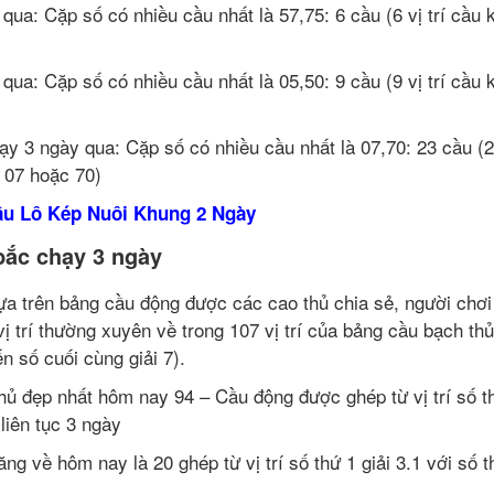
qua: Cặp số có nhiều cầu nhất là 57,75: 6 cầu (6 vị trí cầu
qua: Cặp số có nhiều cầu nhất là 05,50: 9 cầu (9 vị trí cầu
hạy 3 ngày qua: Cặp số có nhiều cầu nhất là 07,70: 23 cầu (2
 07 hoặc 70)
ầu Lô Kép Nuôi Khung 2 Ngày
bắc chạy 3 ngày
ựa trên bảng cầu động được các cao thủ chia sẻ, người chơi
ị trí thường xuyên về trong 107 vị trí của bảng cầu bạch thủ
ến số cuối cùng giải 7).
thủ đẹp nhất hôm nay 94 – Cầu động được ghép từ vị trí số th
 liên tục 3 ngày
ng về hôm nay là 20 ghép từ vị trí số thứ 1 giải 3.1 với số th