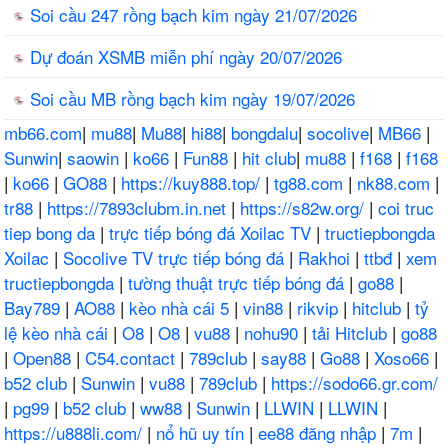
Soi cầu 247 rồng bạch kim ngày 21/07/2026
Dự đoán XSMB miễn phí ngày 20/07/2026
Soi cầu MB rồng bạch kim ngày 19/07/2026
mb66.com
|
mu88
|
Mu88
|
hi88
|
bongdalu
|
socolive
|
MB66
|
Sunwin
|
saowin
|
ko66
|
Fun88
|
hit club
|
mu88
|
f168
|
f168
|
ko66
|
GO88
|
https://kuy888.top/
|
tg88.com
|
nk88.com
|
tr88
|
https://7893clubm.in.net
|
https://s82w.org/
|
coi truc
tiep bong da
|
trực tiếp bóng đá Xoilac TV
|
tructiepbongda
Xoilac
|
Socolive TV trực tiếp bóng đá
|
Rakhoi
|
ttbđ
|
xem
tructiepbongda
|
tường thuật trực tiếp bóng đá
|
go88
|
Bay789
|
AO88
|
kèo nhà cái 5
|
vin88
|
rikvip
|
hitclub
|
tỷ
lệ kèo nhà cái
|
O8
|
O8
|
vu88
|
nohu90
|
tải Hitclub
|
go88
|
Open88
|
C54.contact
|
789club
|
say88
|
Go88
|
Xoso66
|
b52 club
|
Sunwin
|
vu88
|
789club
|
https://sodo66.gr.com/
|
pg99
|
b52 club
|
ww88
|
Sunwin
|
LLWIN
|
LLWIN
|
https://u888li.com/
|
nổ hũ uy tín
|
ee88 đăng nhập
|
7m
|