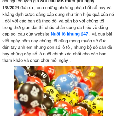
đội ngũ chuyên gia
Soi cầu MB miễn phí ngày
đưa ra , qua những phương pháp bắt số hay và
1/8/2024
khẳng định được đẳng cấp cũng như tính hiệu quả của nó
, đôi với các bạn đã theo dõi và gắn bó với chúng tôi
trong thời gian dài thì chắc chắn cũng đã hiểu về đẳng
cấp soi cầu của website
, và qua bài
Nuôi lô khung 247
viết ngày hôm nay chúng tôi cũng mong muốn sẽ đưa
đến tay anh em những con số lô tô , những bộ số dàn đề
hay những cặp số lô nuôi chính xác nhất cho các bạn
tham khảo và chọn chơi mỗi ngày .