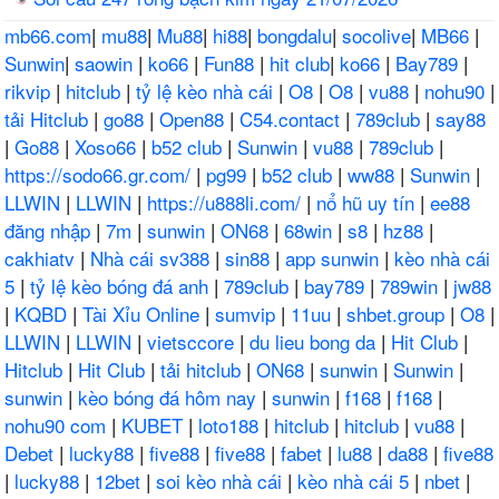
mb66.com
|
mu88
|
Mu88
|
hi88
|
bongdalu
|
socolive
|
MB66
|
Sunwin
|
saowin
|
ko66
|
Fun88
|
hit club
|
ko66
|
Bay789
|
rikvip
|
hitclub
|
tỷ lệ kèo nhà cái
|
O8
|
O8
|
vu88
|
nohu90
|
tải Hitclub
|
go88
|
Open88
|
C54.contact
|
789club
|
say88
|
Go88
|
Xoso66
|
b52 club
|
Sunwin
|
vu88
|
789club
|
https://sodo66.gr.com/
|
pg99
|
b52 club
|
ww88
|
Sunwin
|
LLWIN
|
LLWIN
|
https://u888li.com/
|
nổ hũ uy tín
|
ee88
đăng nhập
|
7m
|
sunwin
|
ON68
|
68win
|
s8
|
hz88
|
cakhiatv
|
Nhà cái sv388
|
sin88
|
app sunwin
|
kèo nhà cái
5
|
tỷ lệ kèo bóng đá anh
|
789club
|
bay789
|
789win
|
jw88
|
KQBD
|
Tài Xỉu Online
|
sumvip
|
11uu
|
shbet.group
|
O8
|
LLWIN
|
LLWIN
|
vietsccore
|
du lieu bong da
|
Hit Club
|
Hitclub
|
Hit Club
|
tải hitclub
|
ON68
|
sunwin
|
Sunwin
|
sunwin
|
kèo bóng đá hôm nay
|
sunwin
|
f168
|
f168
|
nohu90 com
|
KUBET
|
loto188
|
hitclub
|
hitclub
|
vu88
|
Debet
|
lucky88
|
five88
|
five88
|
fabet
|
lu88
|
da88
|
five88
|
lucky88
|
12bet
|
soi kèo nhà cái
|
kèo nhà cái 5
|
nbet
|