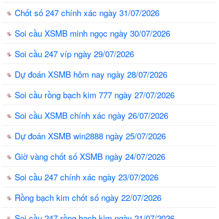
Chốt số 247 chính xác ngày 31/07/2026
Soi cầu XSMB minh ngọc ngày 30/07/2026
Soi cầu 247 víp ngày 29/07/2026
Dự đoán XSMB hôm nay ngày 28/07/2026
Soi cầu rồng bạch kim 777 ngày 27/07/2026
Soi cầu XSMB chính xác ngày 26/07/2026
Dự đoán XSMB win2888 ngày 25/07/2026
Giờ vàng chốt số XSMB ngày 24/07/2026
Soi cầu 247 chính xác ngày 23/07/2026
Rồng bạch kim chốt số ngày 22/07/2026
Soi cầu 247 rồng bạch kim ngày 21/07/2026