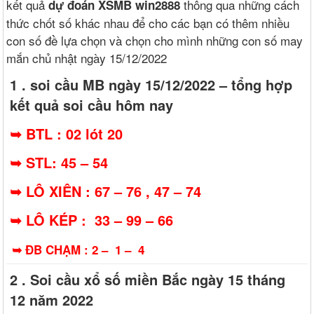
kết quả
thông qua những cách
dự đoán XSMB win2888
thức chốt số khác nhau để cho các bạn có thêm nhiều
con số đề lựa chọn và chọn cho mình những con số may
mắn chủ nhật ngày 15/12/2022
1 . soi cầu MB ngày 15/12/2022 – tổng hợp
kết quả soi cầu hôm nay
➥ BTL : 02 lót 20
➥ STL: 45 – 54
➥ LÔ XIÊN : 67 – 76 , 47 – 74
➥ LÔ KÉP : 33 – 99 – 66
➥ ĐB CHẠM : 2 – 1 – 4
2 . Soi cầu xổ số miền Bắc ngày 15 tháng
12 năm 2022