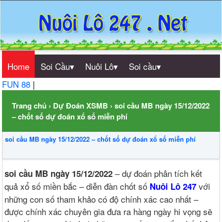
Home
Soi Cầu▾
Nuôi Lô▾
Soi cầu▾
FUN 88
|
Trang chủ
›
Dự Đoán XSMB
›
soi cầu MB ngày 15/12/2022
– chốt số dự đoán xổ số miễn phí
soi cầu MB ngày 15/12/2022 – chốt số dự đoán xổ số miễn phí
– dự đoán phân tích kết
soi cầu MB ngày 15/12/2022
quả xổ số miền bắc – diễn đàn chốt số
với
Nuôi Lô 247
những con số tham khảo có độ chính xác cao nhất –
được chính xác chuyên gia đưa ra hàng ngày hi vọng sẽ