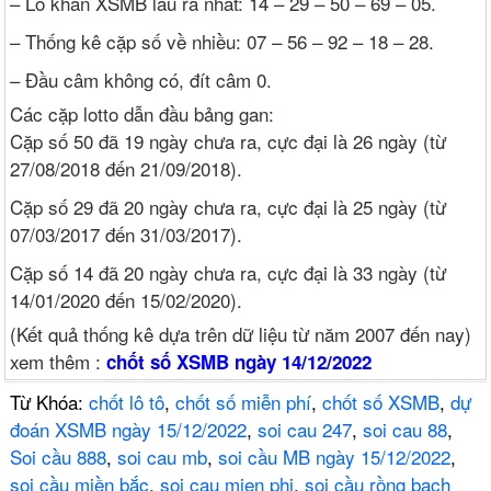
– Lô khan XSMB lâu ra nhất: 14 – 29 – 50 – 69 – 05.
– Thống kê cặp số về nhiều: 07 – 56 – 92 – 18 – 28.
– Đầu câm không có, đít câm 0.
Các cặp lotto dẫn đầu bảng gan:
Cặp số 50 đã 19 ngày chưa ra, cực đại là 26 ngày (từ
27/08/2018 đến 21/09/2018).
Cặp số 29 đã 20 ngày chưa ra, cực đại là 25 ngày (từ
07/03/2017 đến 31/03/2017).
Cặp số 14 đã 20 ngày chưa ra, cực đại là 33 ngày (từ
14/01/2020 đến 15/02/2020).
(Kết quả thống kê dựa trên dữ liệu từ năm 2007 đến nay)
xem thêm :
chốt số XSMB ngày 14/12/2022
Từ Khóa:
chốt lô tô
,
chốt số miễn phí
,
chốt số XSMB
,
dự
đoán XSMB ngày 15/12/2022
,
soi cau 247
,
soi cau 88
,
Soi cầu 888
,
soi cau mb
,
soi cầu MB ngày 15/12/2022
,
soi cầu miền bắc
,
soi cau mien phi
,
soi cầu rồng bạch