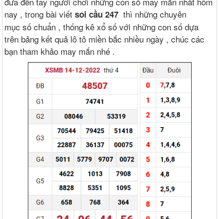
đưa đến tay người chơi những con số may mắn nhất hôm
nay , trong bài viết
thì những chuyên
soi cầu 247
mục số chuẩn , thống kê xổ số với những con số dựa
trên bảng kết quả lô tô miền bắc nhiều ngày , chúc các
bạn tham khảo may mắn nhé .