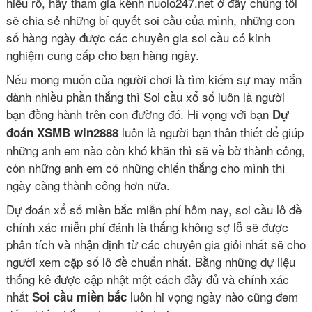
hiểu rõ, hãy tham gia kênh nuoio247.net ở đây chúng tôi
sẽ chia sẻ những bí quyết soi cầu của mình, những con
số hàng ngày được các chuyên gia soi cầu có kinh
nghiệm cung cấp cho bạn hàng ngày.
Nếu mong muốn của người chơi là tìm kiếm sự may mắn
dành nhiều phần thắng thì Soi cầu xổ số luôn là người
bạn đồng hành trên con đường đó. Hi vọng với bạn
Dự
luôn là người bạn thân thiết để giúp
đoán XSMB win2888
những anh em nào còn khó khăn thì sẽ về bờ thành công,
còn những anh em có những chiến thắng cho mình thì
ngày càng thành công hơn nữa.
Dự đoán xổ số miền bắc miễn phí hôm nay, soi cầu lô đề
chính xác miễn phí đánh là thắng không sợ lỗ sẽ được
phân tích và nhận định từ các chuyên gia giỏi nhất sẽ cho
người xem cặp số lô đề chuẩn nhất. Bằng những dự liệu
thống kê được cập nhật một cách đầy đủ và chính xác
nhất
luôn hi vọng ngày nào cũng đem
Soi cầu miền bắc