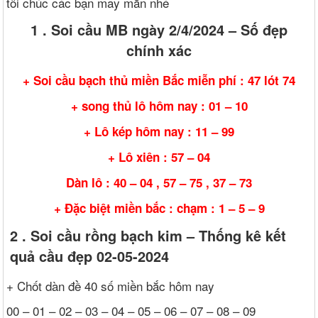
tôi chúc các bạn may mắn nhé
1 . Soi cầu MB ngày 2/4/2024 – Số đẹp
chính xác
+ Soi cầu bạch thủ miền Bắc miễn phí : 47 lót 74
+ song thủ lô hôm nay : 01 – 10
+ Lô kép hôm nay : 11 – 99
+ Lô xiên : 57 – 04
Dàn lô : 40 – 04 , 57 – 75 , 37 – 73
+ Đặc biệt miền bắc : chạm : 1 – 5 – 9
2 . Soi cầu rồng bạch kim
– Thống kê kết
quả cầu đẹp 02-05-2024
+ Chốt dàn đề 40 số miền bắc hôm nay
00 – 01 – 02 – 03 – 04 – 05 – 06 – 07 – 08 – 09