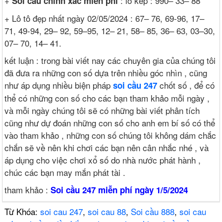
+
: lô kép : 990– 33– 88
Soi cầu chính xác miễn phí
+ Lô tô đẹp nhất ngày 02/05/2024 : 67– 76, 69-96, 17–
71, 49-94, 29– 92, 59–95, 12– 21, 58– 85, 36– 63, 03–30,
07– 70, 14– 41.
kết luận : trong bài viết nay các chuyên gia của chúng tôi
đã đưa ra những con số dựa trên nhiều góc nhìn , cũng
như áp dụng nhiều biện pháp
chốt số , để có
soi cầu 247
thể có những con số cho các bạn tham khảo mỗi ngày ,
và mỗi ngày chúng tôi sẽ có những bài viết phân tích
cũng như dự đoán những con số cho anh em bí số có thể
vào tham khảo , những con số chúng tôi không dám chắc
chắn sẽ về nên khi chơi các bạn nên cân nhắc nhé , và
áp dụng cho việc chơi xổ số do nhà nước phát hành ,
chúc các bạn may mắn phát tài .
tham khảo :
Soi cầu 247 miễn phí ngày 1/5/2024
Từ Khóa:
soi cau 247
,
soi cau 88
,
Soi cầu 888
,
soi cau