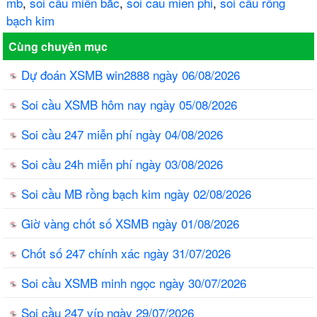
mb
,
soi cầu miền bắc
,
soi cau mien phi
,
soi cầu rồng
bạch kim
Cùng chuyên mục
Dự đoán XSMB win2888 ngày 06/08/2026
Soi cầu XSMB hôm nay ngày 05/08/2026
Soi cầu 247 miễn phí ngày 04/08/2026
Soi cầu 24h miễn phí ngày 03/08/2026
Soi cầu MB rồng bạch kim ngày 02/08/2026
Giờ vàng chốt số XSMB ngày 01/08/2026
Chốt số 247 chính xác ngày 31/07/2026
Soi cầu XSMB minh ngọc ngày 30/07/2026
Soi cầu 247 víp ngày 29/07/2026