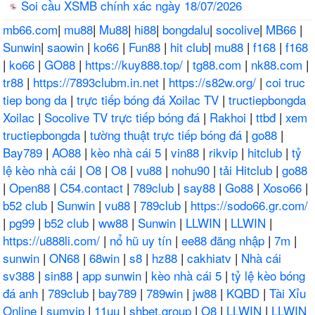
Soi cầu XSMB chính xác ngày 18/07/2026
mb66.com
|
mu88
|
Mu88
|
hi88
|
bongdalu
|
socolive
|
MB66
|
Sunwin
|
saowin
|
ko66
|
Fun88
|
hit club
|
mu88
|
f168
|
f168
|
ko66
|
GO88
|
https://kuy888.top/
|
tg88.com
|
nk88.com
|
tr88
|
https://7893clubm.in.net
|
https://s82w.org/
|
coi truc
tiep bong da
|
trực tiếp bóng đá Xoilac TV
|
tructiepbongda
Xoilac
|
Socolive TV trực tiếp bóng đá
|
Rakhoi
|
ttbđ
|
xem
tructiepbongda
|
tường thuật trực tiếp bóng đá
|
go88
|
Bay789
|
AO88
|
kèo nhà cái 5
|
vin88
|
rikvip
|
hitclub
|
tỷ
lệ kèo nhà cái
|
O8
|
O8
|
vu88
|
nohu90
|
tải Hitclub
|
go88
|
Open88
|
C54.contact
|
789club
|
say88
|
Go88
|
Xoso66
|
b52 club
|
Sunwin
|
vu88
|
789club
|
https://sodo66.gr.com/
|
pg99
|
b52 club
|
ww88
|
Sunwin
|
LLWIN
|
LLWIN
|
https://u888li.com/
|
nổ hũ uy tín
|
ee88 đăng nhập
|
7m
|
sunwin
|
ON68
|
68win
|
s8
|
hz88
|
cakhiatv
|
Nhà cái
sv388
|
sin88
|
app sunwin
|
kèo nhà cái 5
|
tỷ lệ kèo bóng
đá anh
|
789club
|
bay789
|
789win
|
jw88
|
KQBD
|
Tài Xỉu
Online
|
sumvip
|
11uu
|
shbet.group
|
O8
|
LLWIN
|
LLWIN